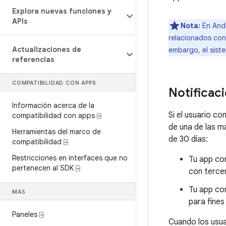
Explora nuevas funciones y
APIs
Nota:
En Andr
relacionados con
Actualizaciones de
embargo, el siste
referencias
COMPATIBILIDAD CON APPS
Notificac
Información acerca de la
Si el usuario c
compatibilidad con apps ⍈
de una de las m
Herramientas del marco de
de 30 días:
compatibilidad ⍈
Restricciones en interfaces que no
Tu app co
pertenecen al SDK ⍈
con terce
Tu app co
MÁS
para fines
Paneles ⍈
Cuando los usua