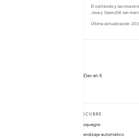
El contenido y las muestr
Java y OpenJDK son marca
Última actualización: 20
X
Sigue a @AndroidDev en X
MÁS ANDROID
DESCUBRE
Android
Videojuegos
Android para empresas
Aprendizaje automático