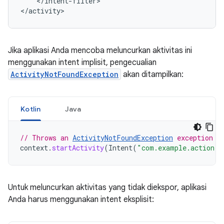
</intent-filter>

Jika aplikasi Anda mencoba meluncurkan aktivitas ini
menggunakan intent implisit, pengecualian
ActivityNotFoundException
akan ditampilkan:
Kotlin
Java
// Throws an 
ActivityNotFoundException
 exception w
context
.
startActivity
(
Intent
(
"com.example.action.
A
Untuk meluncurkan aktivitas yang tidak diekspor, aplikasi
Anda harus menggunakan intent eksplisit: