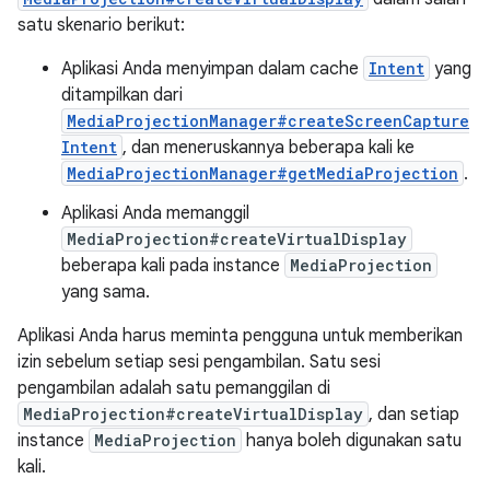
satu skenario berikut:
Aplikasi Anda menyimpan dalam cache
Intent
yang
ditampilkan dari
MediaProjectionManager#createScreenCapture
Intent
, dan meneruskannya beberapa kali ke
MediaProjectionManager#getMediaProjection
.
Aplikasi Anda memanggil
MediaProjection#createVirtualDisplay
beberapa kali pada instance
MediaProjection
yang sama.
Aplikasi Anda harus meminta pengguna untuk memberikan
izin sebelum setiap sesi pengambilan. Satu sesi
pengambilan adalah satu pemanggilan di
MediaProjection#createVirtualDisplay
, dan setiap
instance
MediaProjection
hanya boleh digunakan satu
kali.