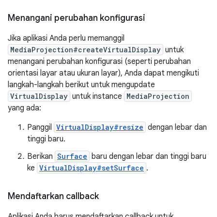
Menangani perubahan konfigurasi
Jika aplikasi Anda perlu memanggil
MediaProjection#createVirtualDisplay
untuk
menangani perubahan konfigurasi (seperti perubahan
orientasi layar atau ukuran layar), Anda dapat mengikuti
langkah-langkah berikut untuk mengupdate
VirtualDisplay
untuk instance
MediaProjection
yang ada:
Panggil
VirtualDisplay#resize
dengan lebar dan
tinggi baru.
Berikan
Surface
baru dengan lebar dan tinggi baru
ke
VirtualDisplay#setSurface
.
Mendaftarkan callback
Aplikasi Anda harus mendaftarkan callback untuk