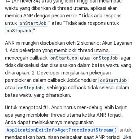
14 (API level 34) atau yang lebih tinggi dan melampaui
waktu yang diberikan di thread utama, aplikasi akan
memicu ANR dengan pesan error "Tidak ada respons
untuk
onStartJob
" atau "Tidak ada respons untuk
onStopJob
".
ANR ini mungkin disebabkan oleh 2 skenario: Akun Layanan
1. Ada pekerjaan yang memblokir thread utama,
mencegah callback
onStartJob
atau
onStopJob
agar
tidak dieksekusi dan diselesaikan dalam batas waktu yang
diharapkan. 2. Developer menjalankan pekerjaan
pemblokiran dalam callback JobScheduler
onStartJob
atau
onStopJob
, sehingga callback tidak selesai dalam
batas waktu yang diharapkan.
Untuk mengatasi #1, Anda harus men-debug lebih lanjut
apa yang memblokir thread utama ketika ANR terjadi,
Anda dapat melakukannya menggunakan
ApplicationExitInfo#getTraceInputStream()
untuk
mendapatkan batu nisan pelacakan saat ANR terjadi. Jika