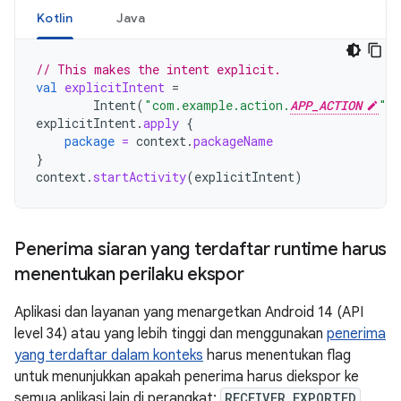
Kotlin
Java
// This makes the intent explicit.
val
explicitIntent
=
Intent
(
"com.example.action.
APP_ACTION
"
)
explicitIntent
.
apply
{
package
=
context
.
packageName
}
context
.
startActivity
(
explicitIntent
)
Penerima siaran yang terdaftar runtime harus
menentukan perilaku ekspor
Aplikasi dan layanan yang menargetkan Android 14 (API
level 34) atau yang lebih tinggi dan menggunakan
penerima
yang terdaftar dalam konteks
harus menentukan flag
untuk menunjukkan apakah penerima harus diekspor ke
semua aplikasi lain di perangkat:
RECEIVER_EXPORTED