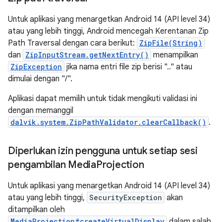
Untuk aplikasi yang menargetkan Android 14 (API level 34)
atau yang lebih tinggi, Android mencegah Kerentanan Zip
Path Traversal dengan cara berikut:
ZipFile(String)
dan
ZipInputStream.getNextEntry()
menampilkan
ZipException
jika nama entri file zip berisi ".." atau
dimulai dengan "/".
Aplikasi dapat memilih untuk tidak mengikuti validasi ini
dengan memanggil
dalvik.system.ZipPathValidator.clearCallback()
.
Diperlukan izin pengguna untuk setiap sesi
pengambilan Media
Projection
Untuk aplikasi yang menargetkan Android 14 (API level 34)
atau yang lebih tinggi,
SecurityException
akan
ditampilkan oleh
MediaProjection#createVirtualDisplay
dalam salah