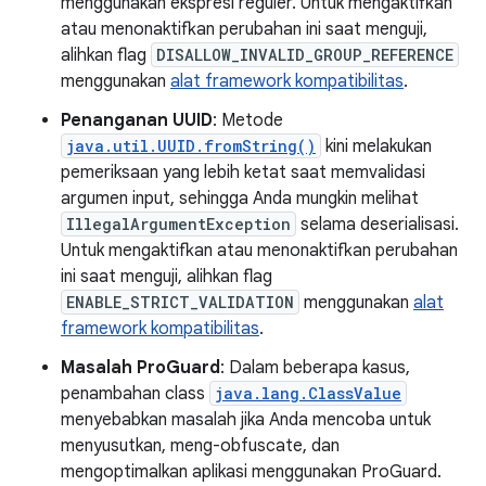
menggunakan ekspresi reguler. Untuk mengaktifkan
atau menonaktifkan perubahan ini saat menguji,
alihkan flag
DISALLOW_INVALID_GROUP_REFERENCE
menggunakan
alat framework kompatibilitas
.
Penanganan UUID
: Metode
java.util.UUID.fromString()
kini melakukan
pemeriksaan yang lebih ketat saat memvalidasi
argumen input, sehingga Anda mungkin melihat
IllegalArgumentException
selama deserialisasi.
Untuk mengaktifkan atau menonaktifkan perubahan
ini saat menguji, alihkan flag
ENABLE_STRICT_VALIDATION
menggunakan
alat
framework kompatibilitas
.
Masalah ProGuard
: Dalam beberapa kasus,
penambahan class
java.lang.ClassValue
menyebabkan masalah jika Anda mencoba untuk
menyusutkan, meng-obfuscate, dan
mengoptimalkan aplikasi menggunakan ProGuard.