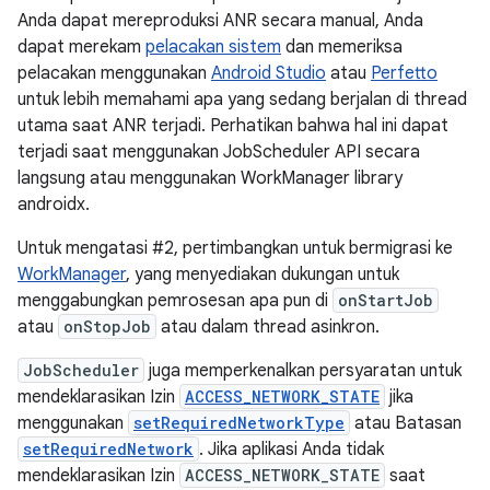
Anda dapat mereproduksi ANR secara manual, Anda
dapat merekam
pelacakan sistem
dan memeriksa
pelacakan menggunakan
Android Studio
atau
Perfetto
untuk lebih memahami apa yang sedang berjalan di thread
utama saat ANR terjadi. Perhatikan bahwa hal ini dapat
terjadi saat menggunakan JobScheduler API secara
langsung atau menggunakan WorkManager library
androidx.
Untuk mengatasi #2, pertimbangkan untuk bermigrasi ke
WorkManager
, yang menyediakan dukungan untuk
menggabungkan pemrosesan apa pun di
onStartJob
atau
onStopJob
atau dalam thread asinkron.
JobScheduler
juga memperkenalkan persyaratan untuk
mendeklarasikan Izin
ACCESS_NETWORK_STATE
jika
menggunakan
setRequiredNetworkType
atau Batasan
setRequiredNetwork
. Jika aplikasi Anda tidak
mendeklarasikan Izin
ACCESS_NETWORK_STATE
saat