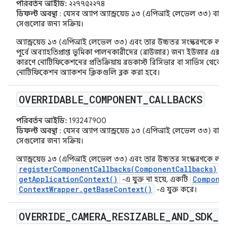
পরিবর্তন আইডি:
২২৭৭৫২২৭৪
ডিফল্ট অবস্থা
: যেসব অ্যাপ অ্যান্ড্রয়েড ১৩ (এপিআই লেভেল ৩৩) বা তা
সেগুলোর জন্য সক্রিয়।
অ্যান্ড্রয়েড ১৩ (এপিআই লেভেল ৩৩) এবং তার উচ্চতর সংস্করণকে লক্ষ্য
পূর্বে অব্যাহতিপ্রাপ্ত ভূমিকা পালনকারীদের (ব্রাউজার) জন্য ইউজার এক্স
কারণে নোটিফিকেশনের প্রতিক্রিয়ায় ব্রডকাস্ট রিসিভার বা সার্ভিস থেকে 
নোটিফিকেশন অ্যাকশন ক্লিকগুলি ব্লক করা হবে।
OVERRIDABLE
_
COMPONENT
_
CALLBACKS
পরিবর্তন আইডি:
193247900
ডিফল্ট অবস্থা
: যেসব অ্যাপ অ্যান্ড্রয়েড ১৩ (এপিআই লেভেল ৩৩) বা তা
সেগুলোর জন্য সক্রিয়।
অ্যান্ড্রয়েড ১৩ (এপিআই লেভেল ৩৩) এবং তার উচ্চতর সংস্করণকে লক্ষ্য
registerComponentCallbacks(ComponentCallbacks)
স
getApplicationContext()
Compone
-এ যুক্ত না হয়ে, একটি
ContextWrapper.getBaseContext()
-এ যুক্ত করে।
OVERRIDE
_
CAMERA
_
RESIZABLE
_
AND
_
SDK
_
C