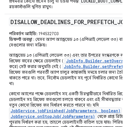
LOCKED_BOOT_COMPLE
প্রথমবার কোনো প্রসেস চালু না হওয়া পর্যন্ত
ব্রডকাস্টগুলি স্থগিত রাখুন।
DISALLOW
_
DEADLINES
_
FOR
_
PREFETCH
_
JO
পরিবর্তন আইডি:
194532703
ডিফল্ট অবস্থা
: যেসব অ্যাপ অ্যান্ড্রয়েড ১৩ (এপিআই লেভেল ৩৩) বা তা
সেগুলোর জন্য সক্রিয়।
অ্যান্ড্রয়েড ১৩ (এপিআই লেভেল ৩৩) এবং তার উপরের সংস্করণকে লক্ষ্
JobInfo.Builder.setOverri
প্রিফেচ জবের ক্ষেত্রে ডেডলাইন (
JobInfo.Builder.setPrefetc
করে) সেট করার অনুমতি নেই (
প্রিফেচ জবগুলি পরবর্তী অ্যাপ চালুর কাছাকাছি সময়ে চলার জন্য তৈ
থাকতে পারে না। তবে, সিস্টেম ডেডলাইন সহ পূর্বে নির্ধারিত কোনো প্রি
না।
কোনো অ্যাপের পক্ষে ডেডলাইন সহ একটি চিরস্থায়ীভাবে নির্ধারিত প্রি
ডেডলাইন সহ প্রিফেচ জবগুলো চলতে থাকবে এবং এই সীমাবদ্ধতার অধ
নতুন কোনো প্রিফেচ জব নির্ধারণ করতে পারবে না। যদি
JobService.jobFinished(JobParameters, boolean)
বা
JobService.onStopJob(JobParameters)
থেকে প্রাপ্ত রিটার্ন
পুনরায় নির্ধারণ করা হয়, তাহলে ডেডলাইনটি বাতিল হয়ে যায়। পিরিয়ড