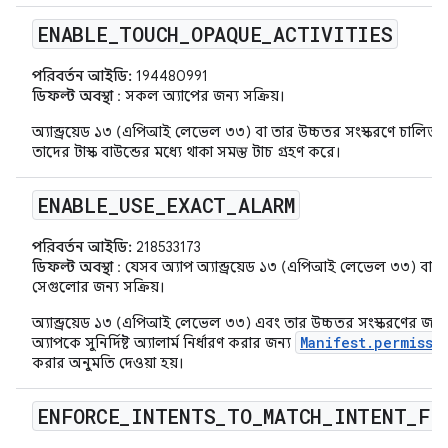
ENABLE
_
TOUCH
_
OPAQUE
_
ACTIVITIES
পরিবর্তন আইডি:
194480991
ডিফল্ট অবস্থা
: সকল অ্যাপের জন্য সক্রিয়।
অ্যান্ড্রয়েড ১৩ (এপিআই লেভেল ৩৩) বা তার উচ্চতর সংস্করণে চালিত অ্যা
তাদের টাস্ক বাউন্ডের মধ্যে থাকা সমস্ত টাচ গ্রহণ করে।
ENABLE
_
USE
_
EXACT
_
ALARM
পরিবর্তন আইডি:
218533173
ডিফল্ট অবস্থা
: যেসব অ্যাপ অ্যান্ড্রয়েড ১৩ (এপিআই লেভেল ৩৩) বা তা
সেগুলোর জন্য সক্রিয়।
অ্যান্ড্রয়েড ১৩ (এপিআই লেভেল ৩৩) এবং তার উচ্চতর সংস্করণের জন্য ত
Manifest.permissi
অ্যাপকে সুনির্দিষ্ট অ্যালার্ম নির্ধারণ করার জন্য
করার অনুমতি দেওয়া হয়।
ENFORCE
_
INTENTS
_
TO
_
MATCH
_
INTENT
_
FI