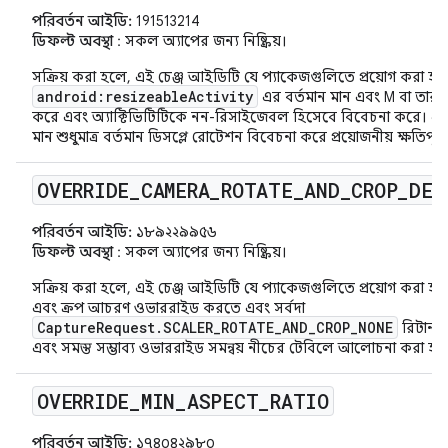
পরিবর্তন আইডি:
191513214
ডিফল্ট অবস্থা
: সকল অ্যাপের জন্য নিষ্ক্রিয়।
সক্রিয় করা হলে, এই চেঞ্জ আইডিটি যে প্যাকেজগুলিতে প্রয়োগ করা হয
android:resizeableActivity
এর বর্তমান মান এবং M বা তার ক
করে এবং অ্যাক্টিভিটিটিকে নন-রিসাইজেবল হিসেবে বিবেচনা করে। এই ক্
মান শুধুমাত্র বর্তমান ডিসপ্লে রোটেশন বিবেচনা করে প্রয়োজনীয় ক্ষতিপ
OVERRIDE
_
CAMERA
_
ROTATE
_
AND
_
CROP
_
DEF
পরিবর্তন আইডি:
১৮৯২২৯৯৫৬
ডিফল্ট অবস্থা
: সকল অ্যাপের জন্য নিষ্ক্রিয়।
সক্রিয় করা হলে, এই চেঞ্জ আইডিটি যে প্যাকেজগুলিতে প্রয়োগ করা হয
এবং ক্রপ আচরণ ওভাররাইড করতে এবং সর্বদা
CaptureRequest.SCALER_ROTATE_AND_CROP_NONE
রিটার্ন
এবং সমস্ত সম্ভাব্য ওভাররাইড সমন্বয় নীচের টেবিলে আলোচনা করা হয়
OVERRIDE
_
MIN
_
ASPECT
_
RATIO
পরিবর্তন আইডি:
১৭৪০৪২৯৮০