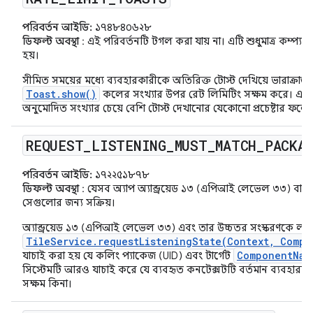
পরিবর্তন আইডি:
১৭৪৮৪০৬২৮
ডিফল্ট অবস্থা
: এই পরিবর্তনটি টগল করা যায় না। এটি শুধুমাত্র কম্প্যাটি
হয়।
সীমিত সময়ের মধ্যে ব্যবহারকারীকে অতিরিক্ত টোস্ট দেখিয়ে ভারাক্রান
Toast.show()
কলের সংখ্যার উপর রেট লিমিটিং সক্ষম করে। একটি নি
অনুমোদিত সংখ্যার চেয়ে বেশি টোস্ট দেখানোর যেকোনো প্রচেষ্টার ফলে ট
REQUEST
_
LISTENING
_
MUST
_
MATCH
_
PACKA
পরিবর্তন আইডি:
১৭২২৫১৮৭৮
ডিফল্ট অবস্থা
: যেসব অ্যাপ অ্যান্ড্রয়েড ১৩ (এপিআই লেভেল ৩৩) বা তা
সেগুলোর জন্য সক্রিয়।
অ্যান্ড্রয়েড ১৩ (এপিআই লেভেল ৩৩) এবং তার উচ্চতর সংস্করণকে লক্ষ্য
TileService.requestListeningState(Context, Compo
ComponentNam
যাচাই করা হয় যে কলিং প্যাকেজ (UID) এবং টার্গেট
সিস্টেমটি আরও যাচাই করে যে ব্যবহৃত কনটেক্সটটি বর্তমান ব্যবহা
সক্ষম কিনা।