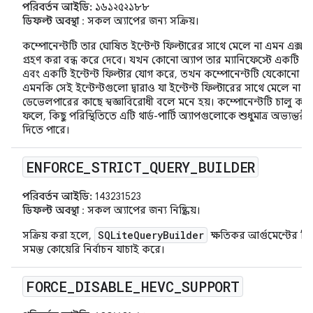
পরিবর্তন আইডি:
১৬১২৫২১৮৮
ডিফল্ট অবস্থা
: সকল অ্যাপের জন্য সক্রিয়।
কম্পোনেন্টটি তার ঘোষিত ইন্টেন্ট ফিল্টারের সাথে মেলে না এমন এক্সটা
গ্রহণ করা বন্ধ করে দেবে। যখন কোনো অ্যাপ তার ম্যানিফেস্টে একটি এক
এবং একটি ইন্টেন্ট ফিল্টার যোগ করে, তখন কম্পোনেন্টটি যেকোনো ইন্টেন
এমনকি সেই ইন্টেন্টগুলো দ্বারাও যা ইন্টেন্ট ফিল্টারের সাথে মেলে ন
ডেভেলপারের কাছে স্বজ্ঞাবিরোধী বলে মনে হয়। কম্পোনেন্টটি চালু করার 
ফলে, কিছু পরিস্থিতিতে এটি থার্ড-পার্টি অ্যাপগুলোকে শুধুমাত্র অভ্যন্ত
দিতে পারে।
ENFORCE
_
STRICT
_
QUERY
_
BUILDER
পরিবর্তন আইডি:
143231523
ডিফল্ট অবস্থা
: সকল অ্যাপের জন্য নিষ্ক্রিয়।
SQLiteQueryBuilder
সক্রিয় করা হলে,
ক্ষতিকর আর্গুমেন্টের বির
সমস্ত কোয়েরি নির্বাচন যাচাই করে।
FORCE
_
DISABLE
_
HEVC
_
SUPPORT