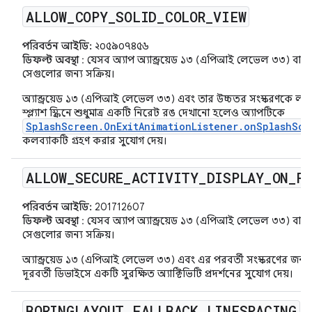
ALLOW
_
COPY
_
SOLID
_
COLOR
_
VIEW
পরিবর্তন আইডি:
২০৫৯০৭৪৫৬
ডিফল্ট অবস্থা
: যেসব অ্যাপ অ্যান্ড্রয়েড ১৩ (এপিআই লেভেল ৩৩) বা তা
সেগুলোর জন্য সক্রিয়।
অ্যান্ড্রয়েড ১৩ (এপিআই লেভেল ৩৩) এবং তার উচ্চতর সংস্করণকে লক্ষ
স্প্ল্যাশ স্ক্রিনে শুধুমাত্র একটি নিরেট রঙ দেখানো হলেও অ্যাপটিকে
SplashScreen.OnExitAnimationListener.onSplashScr
কলব্যাকটি গ্রহণ করার সুযোগ দেয়।
ALLOW
_
SECURE
_
ACTIVITY
_
DISPLAY
_
ON
_
R
পরিবর্তন আইডি:
201712607
ডিফল্ট অবস্থা
: যেসব অ্যাপ অ্যান্ড্রয়েড ১৩ (এপিআই লেভেল ৩৩) বা তা
সেগুলোর জন্য সক্রিয়।
অ্যান্ড্রয়েড ১৩ (এপিআই লেভেল ৩৩) এবং এর পরবর্তী সংস্করণের জন্য তৈ
দূরবর্তী ডিভাইসে একটি সুরক্ষিত অ্যাক্টিভিটি প্রদর্শনের সুযোগ দেয়।
BORINGLAYOUT
_
FALLBACK
_
LINESPACING