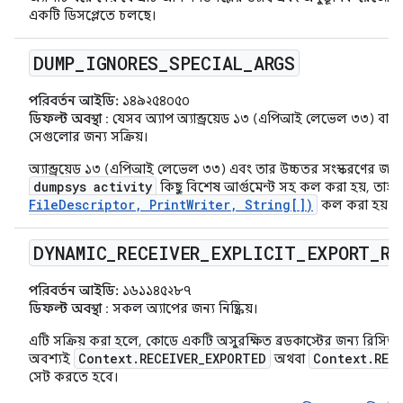
একটি ডিসপ্লেতে চলছে।
DUMP
_
IGNORES
_
SPECIAL
_
ARGS
পরিবর্তন আইডি:
১৪৯২৫৪০৫০
ডিফল্ট অবস্থা
: যেসব অ্যাপ অ্যান্ড্রয়েড ১৩ (এপিআই লেভেল ৩৩) বা তা
সেগুলোর জন্য সক্রিয়।
অ্যান্ড্রয়েড ১৩ (এপিআই লেভেল ৩৩) এবং তার উচ্চতর সংস্করণের জন্য ত
dumpsys activity
কিছু বিশেষ আর্গুমেন্ট সহ কল ​​করা হয়, তাহ
FileDescriptor, PrintWriter, String[])
কল করা হয় না
DYNAMIC
_
RECEIVER
_
EXPLICIT
_
EXPORT
_
RE
পরিবর্তন আইডি:
১৬১১৪৫২৮৭
ডিফল্ট অবস্থা
: সকল অ্যাপের জন্য নিষ্ক্রিয়।
এটি সক্রিয় করা হলে, কোডে একটি অসুরক্ষিত ব্রডকাস্টের জন্য রিসিভা
Context.RECEIVER_EXPORTED
Context.REC
অবশ্যই
অথবা
সেট করতে হবে।