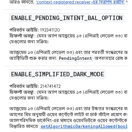
আরও জানতে,
‘context-registered receiver-এর নিরাপদ রপ্তানি’
শীর
ENABLE
_
PENDING
_
INTENT
_
BAL
_
OPTION
পরিবর্তন আইডি:
192341120
ডিফল্ট অবস্থা
: যেসব অ্যাপ অ্যান্ড্রয়েড ১৩ (এপিআই লেভেল ৩৩) বা তা
সেগুলোর জন্য সক্রিয়।
অ্যান্ড্রয়েড ১৩ (এপিআই লেভেল ৩৩) এবং তার পরবর্তী সংস্করণের অ্যাপগুল
PendingIntent
অ্যাক্টিভিটি শুরু করার জন্য
অপব্যবহার রোধ করে
ENABLE
_
SIMPLIFIED
_
DARK
_
MODE
পরিবর্তন আইডি:
214741472
ডিফল্ট অবস্থা
: যেসব অ্যাপ অ্যান্ড্রয়েড ১৩ (এপিআই লেভেল ৩৩) বা তা
সেগুলোর জন্য সক্রিয়।
অ্যান্ড্রয়েড ১৩ (এপিআই লেভেল ৩৩) এবং তার উচ্চতর সংস্করণের জন্য ত
অ্যাপের থিম অনুযায়ী ওয়েব কন্টেন্টে লাইট বা ডার্ক স্টাইল প্রয়োগ কর
অ্যালগরিদমিক ডার্কেনিং-এর মাধ্যমে ওয়েবভিউকে ওয়েব কন্টেন্টকে আ
setAlgorithmicDarkeningAllowed(boole
বিস্তারিত জানতে