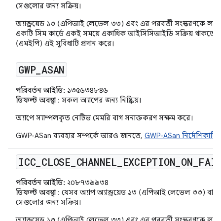
সেগুলোর জন্য সক্রিয়।
অ্যান্ড্রয়েড ১৩ (এপিআই লেভেল ৩৩) এবং এর পরবর্তী সংস্করণকে লক্ষ্য
একটি সিম কার্ডে একই সময়ে একাধিক আইসিসিআইডি সক্রিয় থাকতে প
(এমইপি) এই সুবিধাটি প্রদান করে।
GWP
_
ASAN
পরিবর্তন আইডি:
১৩৫৬৩৪৮৪৬
ডিফল্ট অবস্থা
: সকল অ্যাপের জন্য নিষ্ক্রিয়।
অ্যাপে স্যাম্পলকৃত নেটিভ মেমরি বাগ সনাক্তকরণ সক্ষম করে।
GWP-ASan ব্যবহার সম্পর্কে আরও জানতে,
GWP-ASan নির্দেশিকাটি
দ
ICC
_
CLOSE
_
CHANNEL
_
EXCEPTION
_
ON
_
FAI
পরিবর্তন আইডি:
২০৮৭৩৯৯৩৪
ডিফল্ট অবস্থা
: যেসব অ্যাপ অ্যান্ড্রয়েড ১৩ (এপিআই লেভেল ৩৩) বা তা
সেগুলোর জন্য সক্রিয়।
অ্যান্ড্রয়েড ১৩ (এপিআই লেভেল ৩৩) এবং এর পরবর্তী সংস্করণকে লক্ষ্য