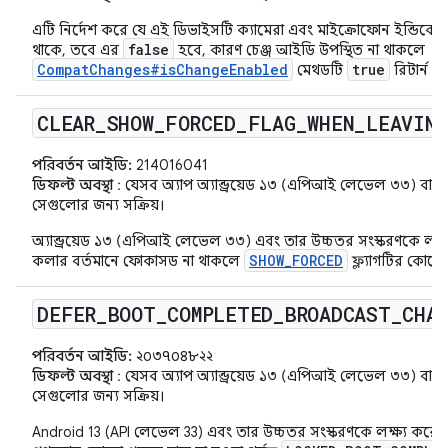
এটি নির্দেশ করে যে এই ডিভাইসটি ক্যামেরা এবং মাইক্রোফোন ইন্ডিকেট
false
থাকে, তবে এর
হবে, কারণ চেঞ্জ আইডি উপস্থিত না থাকলে
CompatChanges#isChangeEnabled
true
মেথডটি
রিটার্ন ক
CLEAR
_
SHOW
_
FORCED
_
FLAG
_
WHEN
_
LEAVIN
পরিবর্তন আইডি:
214016041
ডিফল্ট অবস্থা
: যেসব অ্যাপ অ্যান্ড্রয়েড ১৩ (এপিআই লেভেল ৩৩) বা তা
সেগুলোর জন্য সক্রিয়।
অ্যান্ড্রয়েড ১৩ (এপিআই লেভেল ৩৩) এবং তার উচ্চতর সংস্করণকে লক্ষ্য
SHOW_FORCED
কলার বর্তমানে ফোকাসড না থাকলে
ফ্ল্যাগটির কোনো 
DEFER
_
BOOT
_
COMPLETED
_
BROADCAST
_
CHA
পরিবর্তন আইডি:
২০৩৭০৪৮২২
ডিফল্ট অবস্থা
: যেসব অ্যাপ অ্যান্ড্রয়েড ১৩ (এপিআই লেভেল ৩৩) বা তা
সেগুলোর জন্য সক্রিয়।
Android 13 (API লেভেল 33) এবং তার উচ্চতর সংস্করণকে লক্ষ্য করে তৈ