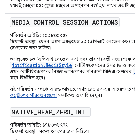
যখনই কোনো ICC ক্লোজ চ্যানেল অপারেশন ব্যর্থ হয়, তখন একটি এক্সেপ
MEDIA
_
CONTROL
_
SESSION
_
ACTIONS
পরিবর্তন আইডি:
২০৩৮০০৩৫৪
ডিফল্ট অবস্থা
: যেসব অ্যাপ অ্যান্ড্রয়েড ১৩ (এপিআই লেভেল ৩৩) বা তা
সেগুলোর জন্য সক্রিয়।
অ্যান্ড্রয়েড ১৩ (এপিআই লেভেল ৩৩) এবং তার পরবর্তী সংস্করণকে লক্ষ্য
Notification.MediaStyle
নোটিফিকেশনের উপর ভিত্তি করে তৈর
Pl
এখন নোটিফিকেশনের নিজস্ব অ্যাকশনের পরিবর্তে মিডিয়া সেশনের
করে নির্ধারিত হবে।
এই পরিবর্তন সম্পর্কে আরও জানতে, অ্যান্ড্রয়েড ১৩-এর আচরণগত পরিবর্ত
কন্ট্রোলের পরিবর্তনগুলো
সম্পর্কিত অংশটি দেখুন।
NATIVE
_
HEAP
_
ZERO
_
INIT
পরিবর্তন আইডি:
১৭৮০৩৮২৭২
ডিফল্ট অবস্থা
: সকল অ্যাপের জন্য নিষ্ক্রিয়।