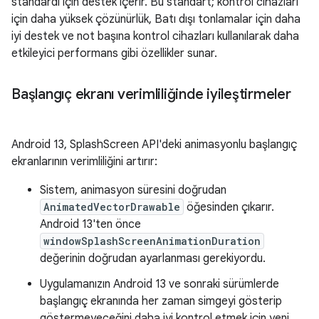
standardı için destek içerir. Bu standart; kontrol cihazları
için daha yüksek çözünürlük, Batı dışı tonlamalar için daha
iyi destek ve not başına kontrol cihazları kullanılarak daha
etkileyici performans gibi özellikler sunar.
Başlangıç ekranı verimliliğinde iyileştirmeler
Android 13, SplashScreen API'deki animasyonlu başlangıç
ekranlarının verimliliğini artırır:
Sistem, animasyon süresini doğrudan
AnimatedVectorDrawable
öğesinden çıkarır.
Android 13'ten önce
windowSplashScreenAnimationDuration
değerinin doğrudan ayarlanması gerekiyordu.
Uygulamanızın Android 13 ve sonraki sürümlerde
başlangıç ekranında her zaman simgeyi gösterip
göstermeyeceğini daha iyi kontrol etmek için yeni