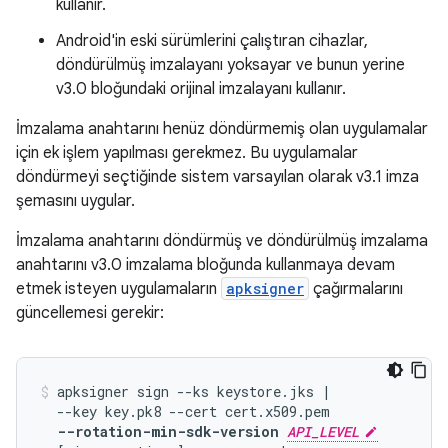
kullanır.
Android'in eski sürümlerini çalıştıran cihazlar,
döndürülmüş imzalayanı yoksayar ve bunun yerine
v3.0 bloğundaki orijinal imzalayanı kullanır.
İmzalama anahtarını henüz döndürmemiş olan uygulamalar
için ek işlem yapılması gerekmez. Bu uygulamalar
döndürmeyi seçtiğinde sistem varsayılan olarak v3.1 imza
şemasını uygular.
İmzalama anahtarını döndürmüş ve döndürülmüş imzalama
anahtarını v3.0 imzalama bloğunda kullanmaya devam
etmek isteyen uygulamaların
apksigner
çağırmalarını
güncellemesi gerekir:
apksigner sign --ks keystore.jks |

  --key key.pk8 --cert cert.x509.pem

--rotation-min-sdk-version 
API_LEVEL