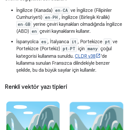
İngilizce (Kanada)
en‑CA
ve İngilizce (Filipinler
Cumhuriyeti)
en‑PH
, İngilizce (Birleşik Krallık)
en‑GB
yerine çeviri kaynakları olmadığında İngilizce
(ABD)
en
çeviri kaynaklarını kullanır.
İspanyolca
es
, İtalyanca
it
, Portekizce
pt
ve
Portekizce (Portekiz)
pt‑PT
için
many
çoğul
kategorisi kullanıma sunuldu.
CLDR v38
'de
kullanıma sunulan Fransızca dilindekiyle benzer
şekilde, bu da büyük sayılar için kullanılır.
Renkli vektör yazı tipleri