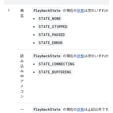
Playback
State
1
再
の現在の
状態
は次のいずれかで
生
STATE_NONE
STATE_STOPPED
STATE_PAUSED
STATE_ERROR
Playback
State
読
の現在の
状態
は次のいずれかで
み
STATE_CONNECTING
込
み
STATE_BUFFERING
中
ア
イ
コ
ン
Playback
State
一
の現在の
状態
は上記以外です。