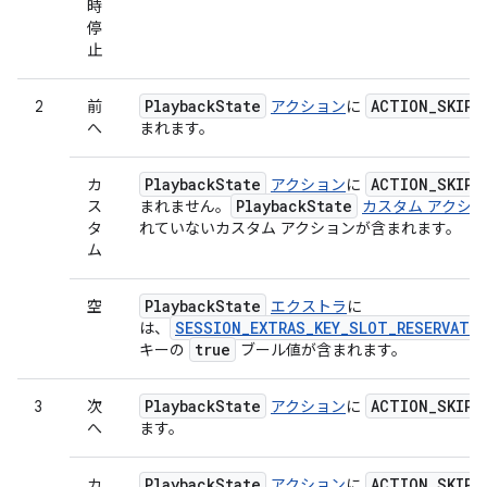
時
停
止
Playback
State
ACTION
_
SKIP
_
2
前
アクション
に
へ
まれます。
Playback
State
ACTION
_
SKIP
_
カ
アクション
に
Playback
State
ス
まれません。
カスタム アクシ
タ
れていないカスタム アクションが含まれます。
ム
Playback
State
空
エクストラ
に
SESSION_EXTRAS_KEY_SLOT_RESERVATIO
は、
true
キーの
ブール値が含まれます。
Playback
State
ACTION
_
SKIP
_
3
次
アクション
に
へ
ます。
Playback
State
ACTION
_
SKIP
_
カ
アクション
に