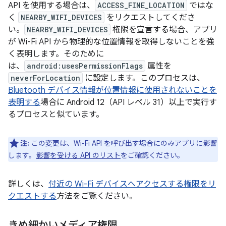
API を使用する場合は、
ACCESS_FINE_LOCATION
ではな
く
NEARBY_WIFI_DEVICES
をリクエストしてくださ
い。
NEARBY_WIFI_DEVICES
権限を宣言する場合、アプリ
が Wi-Fi API から物理的な位置情報を取得しないことを強
く表明します。そのために
は、
android:usesPermissionFlags
属性を
neverForLocation
に設定します。このプロセスは、
Bluetooth デバイス情報が位置情報に使用されないことを
表明する
場合に Android 12（API レベル 31）以上で実行す
るプロセスと似ています。
注:
この変更は、Wi-Fi API を呼び出す場合にのみアプリに影響
します。
影響を受ける API のリスト
をご確認ください。
詳しくは、
付近の Wi-Fi デバイスへアクセスする権限をリ
クエストする
方法をご覧ください。
きめ細かいメディア権限