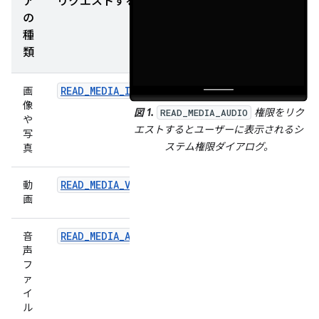
ア
リクエストする権限
の
種
類
READ_MEDIA_IMAGES
画
像
図 1.
権限をリク
READ_MEDIA_AUDIO
や
エストするとユーザーに表示されるシ
写
ステム権限ダイアログ。
真
READ_MEDIA_VIDEO
動
画
READ_MEDIA_AUDIO
音
声
フ
ァ
イ
ル