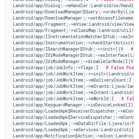
Landroid/app/Dialog;->mHandler:Landroid/os/Handler
Landroid/app/DownloadManager$Query;->orderBy(Ljava
Landroid/app/DownloadManager;->setAccessFilename(Z
Landroid/app/Fragment;->mView:Landroid/view/View;
Landroid/app/Fragment;->sClassMap:Landroid/util/Ar
Landroid/app/IInstrumentationWatcher$Stub;->asInte
Landroid/app/Instrumentation;->checkStartActivityR
Landroid/app/ISearchManager$Stub;-><init>()V   
# F
Landroid/app/IUiModeManager$Stub;->asInterface(Lan
Landroid/app/IUiModeManager;->disableCarMode(I)V  
Landroid/app/job/JobInfo;->flags:I   
# False Posit
Landroid/app/job/JobWorkItem;-><init>(Landroid/os
Landroid/app/job/JobWorkItem;->mDeliveryCount:I   
Landroid/app/job/JobWorkItem;->mGrants:Ljava/lang
Landroid/app/job/JobWorkItem;->mIntent:Landroid/co
Landroid/app/job/JobWorkItem;->mWorkId:I   
# Fals
Landroid/app/KeyguardManager;->isDeviceLocked(I)Z 
Landroid/app/LoadedApk$ReceiverDispatcher;->mConte
Landroid/app/LoadedApk$ServiceDispatcher;->mContex
Landroid/app/LoadedApk;->mDataDirFile:Ljava/io/Fi
Landroid/app/LoadedApk;->mServices:Landroid/util/A
Landroid/app/Notification$Action;->mIcon:Landroid/