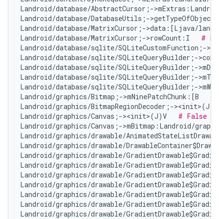
Landroid/database/AbstractCursor;->mExtras:Landroi
Landroid/database/DatabaseUtils;->getTypeOfObject
Landroid/database/MatrixCursor;->data:[Ljava/lang/
Landroid/database/MatrixCursor;->rowCount:I   
# Fa
Landroid/database/sqlite/SQLiteCustomFunction;->n
Landroid/database/sqlite/SQLiteQueryBuilder;->com
Landroid/database/sqlite/SQLiteQueryBuilder;->mDis
Landroid/database/sqlite/SQLiteQueryBuilder;->mTa
Landroid/database/sqlite/SQLiteQueryBuilder;->mWhe
Landroid/graphics/Bitmap;->mNinePatchChunk:[B   
# 
Landroid/graphics/BitmapRegionDecoder;-><init>(J)V
Landroid/graphics/Canvas;-><init>(J)V   
# False Po
Landroid/graphics/Canvas;->mBitmap:Landroid/graphi
Landroid/graphics/drawable/AnimatedStateListDrawab
Landroid/graphics/drawable/DrawableContainer$Drawa
Landroid/graphics/drawable/GradientDrawable$Gradie
Landroid/graphics/drawable/GradientDrawable$Gradie
Landroid/graphics/drawable/GradientDrawable$Gradie
Landroid/graphics/drawable/GradientDrawable$Gradie
Landroid/graphics/drawable/GradientDrawable$Gradie
Landroid/graphics/drawable/GradientDrawable$Gradie
Landroid/graphics/drawable/GradientDrawable$Gradie