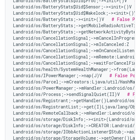
Landroid/os/BatteryStats$Uid$Proc;-><init>()V   
# 
Landroid/os/BatteryStats$Uid$Sensor;-><init>()V   
Landroid/os/BatteryStats$Uid$Wakelock;-><init>()V 
Landroid/os/BatteryStats;-><init>()V   
# False Pos
Landroid/os/BatteryStats;->getMobileRadioActiveTim
Landroid/os/BatteryStats;->getNetworkActivityBytes
Landroid/os/CancellationSignal;->mCancelInProgress
Landroid/os/CancellationSignal;->mIsCanceled:Z   
#
Landroid/os/CancellationSignal;->mOnCancelListener
Landroid/os/CancellationSignal;->mRemote:Landroid/
Landroid/os/CancellationSignal;->waitForCancelFini
Landroid/os/health/SystemHealthManager;->from(Land
Landroid/os/IPowerManager;->nap(J)V   
# False Pos
Landroid/os/Parcel;->mCreators:Ljava/util/HashMap
Landroid/os/PowerManager;->mHandler:Landroid/os/Ha
Landroid/os/Process;->sendSignalQuiet(II)V   
# Fal
Landroid/os/Registrant;->getHandler()Landroid/os/H
Landroid/os/RegistrantList;->get(I)Ljava/lang/Obj
Landroid/os/RemoteCallback;->mHandler:Landroid/os/
Landroid/os/storage/DiskInfo;-><init>(Landroid/os/
Landroid/os/storage/DiskInfo;->CREATOR:Landroid/os
Landroid/os/storage/IObbActionListener$Stub;->asIn
Landroid/os/storage/StorageVolume;->getOwner()Land