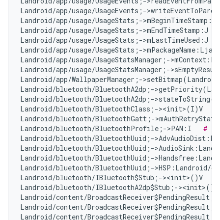
Landroid/app/usage/UsageEvents;->readEventFromParc
Landroid/app/usage/UsageEvents;->writeEventToParce
Landroid/app/usage/UsageStats;->mBeginTimeStamp:J 
Landroid/app/usage/UsageStats;->mEndTimeStamp:J   
Landroid/app/usage/UsageStats;->mLastTimeUsed:J   
Landroid/app/usage/UsageStats;->mPackageName:Ljava
Landroid/app/usage/UsageStatsManager;->mContext:La
Landroid/app/usage/UsageStatsManager;->sEmptyResul
Landroid/app/WallpaperManager;->setBitmap(Landroid
Landroid/bluetooth/BluetoothA2dp;->getPriority(Lan
Landroid/bluetooth/BluetoothA2dp;->stateToString(I
Landroid/bluetooth/BluetoothClass;-><init>(I)V   
#
Landroid/bluetooth/BluetoothGatt;->mAuthRetryState
Landroid/bluetooth/BluetoothProfile;->PAN:I   
# Fa
Landroid/bluetooth/BluetoothUuid;->AdvAudioDist:La
Landroid/bluetooth/BluetoothUuid;->AudioSink:Landr
Landroid/bluetooth/BluetoothUuid;->Handsfree:Landr
Landroid/bluetooth/BluetoothUuid;->HSP:Landroid/os
Landroid/bluetooth/IBluetooth$Stub;-><init>()V   
#
Landroid/bluetooth/IBluetoothA2dp$Stub;-><init>()V
Landroid/content/BroadcastReceiver$PendingResult;-
Landroid/content/BroadcastReceiver$PendingResult;-
Landroid/content/BroadcastReceiver$PendingResult;-