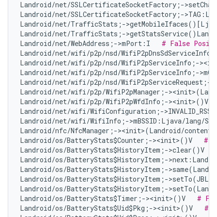
Landroid/net/SSLCertificateSocketFactory;->setChan
Landroid/net/SSLCertificateSocketFactory;->TAG:Lj
Landroid/net/TrafficStats;->getMobileIfaces()[Ljav
Landroid/net/TrafficStats;->getStatsService()Landr
Landroid/net/WebAddress;->mPort:I   
# False Posit
Landroid/net/wifi/p2p/nsd/WifiP2pDnsSdServiceInfo;
Landroid/net/wifi/p2p/nsd/WifiP2pServiceInfo;-><in
Landroid/net/wifi/p2p/nsd/WifiP2pServiceInfo;->mQ
Landroid/net/wifi/p2p/nsd/WifiP2pServiceRequest;->
Landroid/net/wifi/p2p/WifiP2pManager;-><init>(Land
Landroid/net/wifi/p2p/WifiP2pWfdInfo;-><init>()V  
Landroid/net/wifi/WifiConfiguration;->INVALID_RSSI
Landroid/net/wifi/WifiInfo;->mBSSID:Ljava/lang/Str
Landroid/nfc/NfcManager;-><init>(Landroid/content/
Landroid/os/BatteryStats$Counter;-><init>()V   
# F
Landroid/os/BatteryStats$HistoryItem;->clear()V   
Landroid/os/BatteryStats$HistoryItem;->next:Landro
Landroid/os/BatteryStats$HistoryItem;->same(Landro
Landroid/os/BatteryStats$HistoryItem;->setTo(JBLan
Landroid/os/BatteryStats$HistoryItem;->setTo(Landr
Landroid/os/BatteryStats$Timer;-><init>()V   
# Fal
Landroid/os/BatteryStats$Uid$Pkg;-><init>()V   
# F