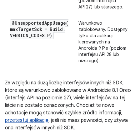
(poziom interfejsu
API 27) lub starszego.
@
UnsupportedAppUsage(
Warunkowo
max
Target
Sdk = Build
.
zablokowany. Dostępny
VERSION
_
CODES
.
P)
tylko dla aplikacji
kierowanych na
Androida 9 Pie (poziom
interfejsu API 28 lub
niższego).
Ze względu na dużą liczbę interfejsów innych niż SDK,
które są warunkowo zablokowane w Androidzie 8.1 Oreo
(interfejs API na poziomie 27), wiele interfejsów na tej
liście nie zostało oznaczonych. Chociaż te nowe
adnotacje mogą stanowić szybkie źródło informacji,
przetestuj aplikację
, jeśli nie masz pewności, czy używa
ona interfejsów innych niż SDK.