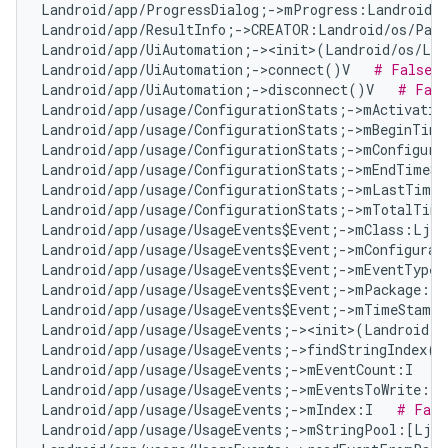
Landroid/app/ProgressDialog;->mProgress:Landroid/w
Landroid/app/ResultInfo;->CREATOR:Landroid/os/Parc
Landroid/app/UiAutomation;-><init>(Landroid/os/Loo
Landroid/app/UiAutomation;->connect()V   
# False P
Landroid/app/UiAutomation;->disconnect()V   
# Fals
Landroid/app/usage/ConfigurationStats;->mActivatio
Landroid/app/usage/ConfigurationStats;->mBeginTime
Landroid/app/usage/ConfigurationStats;->mConfigura
Landroid/app/usage/ConfigurationStats;->mEndTimeSt
Landroid/app/usage/ConfigurationStats;->mLastTimeA
Landroid/app/usage/ConfigurationStats;->mTotalTime
Landroid/app/usage/UsageEvents$Event;->mClass:Ljav
Landroid/app/usage/UsageEvents$Event;->mConfigurat
Landroid/app/usage/UsageEvents$Event;->mEventType:
Landroid/app/usage/UsageEvents$Event;->mPackage:Lj
Landroid/app/usage/UsageEvents$Event;->mTimeStamp:
Landroid/app/usage/UsageEvents;-><init>(Landroid/o
Landroid/app/usage/UsageEvents;->findStringIndex(L
Landroid/app/usage/UsageEvents;->mEventCount:I   
#
Landroid/app/usage/UsageEvents;->mEventsToWrite:Lj
Landroid/app/usage/UsageEvents;->mIndex:I   
# Fals
Landroid/app/usage/UsageEvents;->mStringPool:[Ljav