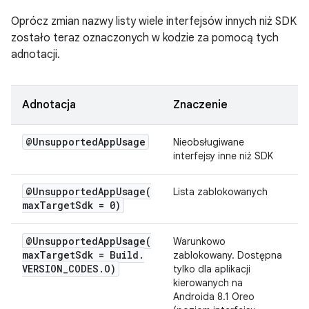
Oprócz zmian nazwy listy wiele interfejsów innych niż SDK
zostało teraz oznaczonych w kodzie za pomocą tych
adnotacji.
Adnotacja
Znaczenie
@Unsupported
App
Usage
Nieobsługiwane
interfejsy inne niż SDK
@
UnsupportedAppUsage(
Lista zablokowanych
max
Target
Sdk = 0)
@
UnsupportedAppUsage(
Warunkowo
max
Target
Sdk = Build
.
zablokowany. Dostępna
VERSION
_
CODES
.
O)
tylko dla aplikacji
kierowanych na
Androida 8.1 Oreo