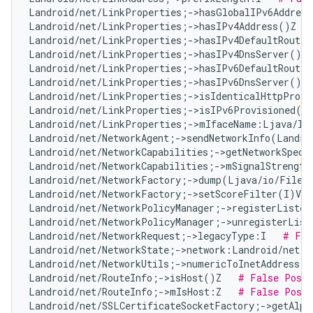
Landroid/net/LinkProperties;->hasGlobalIPv6Addres
Landroid/net/LinkProperties;->hasIPv4Address()Z   
Landroid/net/LinkProperties;->hasIPv4DefaultRoute(
Landroid/net/LinkProperties;->hasIPv4DnsServer()Z 
Landroid/net/LinkProperties;->hasIPv6DefaultRoute(
Landroid/net/LinkProperties;->hasIPv6DnsServer()Z 
Landroid/net/LinkProperties;->isIdenticalHttpProxy
Landroid/net/LinkProperties;->isIPv6Provisioned()
Landroid/net/LinkProperties;->mIfaceName:Ljava/la
Landroid/net/NetworkAgent;->sendNetworkInfo(Landro
Landroid/net/NetworkCapabilities;->getNetworkSpeci
Landroid/net/NetworkCapabilities;->mSignalStrength
Landroid/net/NetworkFactory;->dump(Ljava/io/FileD
Landroid/net/NetworkFactory;->setScoreFilter(I)V  
Landroid/net/NetworkPolicyManager;->registerListen
Landroid/net/NetworkPolicyManager;->unregisterList
Landroid/net/NetworkRequest;->legacyType:I   
# Fal
Landroid/net/NetworkState;->network:Landroid/net/N
Landroid/net/NetworkUtils;->numericToInetAddress(L
Landroid/net/RouteInfo;->isHost()Z   
# False Posit
Landroid/net/RouteInfo;->mIsHost:Z   
# False Posit
Landroid/net/SSLCertificateSocketFactory;->getAlpn