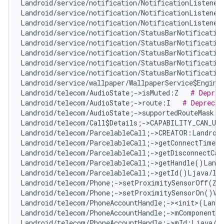
Landroid/service/notification/NotificationListener
Landroid/service/notification/NotificationListener
Landroid/service/notification/NotificationListener
Landroid/service/notification/StatusBarNotificatio
Landroid/service/notification/StatusBarNotificatio
Landroid/service/notification/StatusBarNotificatio
Landroid/service/notification/StatusBarNotificatio
Landroid/service/notification/StatusBarNotificatio
Landroid/service/wallpaper/WallpaperService$Engine
Landroid/telecom/AudioState;->isMuted:Z   
# Deprec
Landroid/telecom/AudioState;->route:I   
# Deprecat
Landroid/telecom/AudioState;->supportedRouteMask:I
Landroid/telecom/Call$Details;->CAPABILITY_CAN_UP
Landroid/telecom/ParcelableCall;->CREATOR:Landroid
Landroid/telecom/ParcelableCall;->getConnectTimeMi
Landroid/telecom/ParcelableCall;->getDisconnectCau
Landroid/telecom/ParcelableCall;->getHandle()Landr
Landroid/telecom/ParcelableCall;->getId()Ljava/la
Landroid/telecom/Phone;->setProximitySensorOff(Z)
Landroid/telecom/Phone;->setProximitySensorOn()V 
Landroid/telecom/PhoneAccountHandle;-><init>(Landr
Landroid/telecom/PhoneAccountHandle;->mComponentNa
Landroid/telecom/PhoneAccountHandle;->mId:Ljava/l