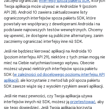
zaczęła ograniczać
interfejsy spoza pakietu SDK
, których
Twoja aplikacja może używać w Androidzie 9 (poziom
API 28). Android 10 zawiera zaktualizowane listy
ograniczonych interfejsów spoza pakietu SDK, które
powstały we współpracy z deweloperami Androida i na
podstawie najnowszych testów wewnętrznych. Chcemy
się upewnić, że dostępne są publiczne alternatywy, zanim
zaczniemy ograniczać interfejsy inne niż SDK.
Jeśli nie będziesz kierować aplikacji na Androida 10
(poziom interfejsu API 29), niektóre z tych zmian mogą nie
mieć na Ciebie natychmiastowego wpływu. Obecnie
możesz używać niektórych interfejsów spoza pakietu
SDK (
w zależności od docelowego poziomu interfejsu API
aplikacji
), ale korzystanie z metod lub pól spoza pakietu
SDK zawsze wiąże się z wysokim ryzykiem awarii aplikacji.
Jeśli nie masz pewności, czy Twoja aplikacja używa
interfejsów innych niż SDK, możesz ją
przetestować
, aby
się tego dowiedzieć. Jeśli Twoja aplikacja korzysta