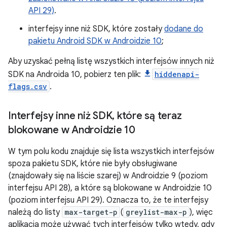
API 29)
.
interfejsy inne niż SDK, które zostały
dodane do
pakietu Android SDK w Androidzie 10
;
Aby uzyskać pełną listę wszystkich interfejsów innych niż
SDK na Androida 10, pobierz ten plik:
hiddenapi-
flags.csv
.
Interfejsy inne niż SDK
,
które są teraz
blokowane w Androidzie 10
W tym polu kodu znajduje się lista wszystkich interfejsów
spoza pakietu SDK, które nie były obsługiwane
(znajdowały się na liście szarej) w Androidzie 9 (poziom
interfejsu API 28), a które są blokowane w Androidzie 10
(poziom interfejsu API 29). Oznacza to, że te interfejsy
należą do listy
max-target-p
(
greylist-max-p
), więc
aplikacja może używać tych interfejsów tylko wtedy, gdy