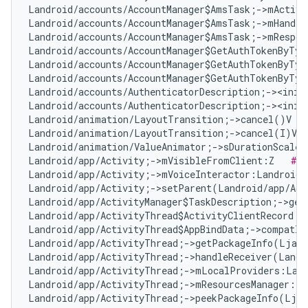
Landroid/accounts/AccountManager$AmsTask;->mActivi
Landroid/accounts/AccountManager$AmsTask;->mHandle
Landroid/accounts/AccountManager$AmsTask;->mRespon
Landroid/accounts/AccountManager$GetAuthTokenByTyp
Landroid/accounts/AccountManager$GetAuthTokenByTyp
Landroid/accounts/AccountManager$GetAuthTokenByTyp
Landroid/accounts/AuthenticatorDescription;-><init
Landroid/accounts/AuthenticatorDescription;-><init
Landroid/animation/LayoutTransition;->cancel()V   
Landroid/animation/LayoutTransition;->cancel(I)V  
Landroid/animation/ValueAnimator;->sDurationScale:
Landroid/app/Activity;->mVisibleFromClient:Z   
# F
Landroid/app/Activity;->mVoiceInteractor:Landroid/
Landroid/app/Activity;->setParent(Landroid/app/Act
Landroid/app/ActivityManager$TaskDescription;->get
Landroid/app/ActivityThread$ActivityClientRecord;-
Landroid/app/ActivityThread$AppBindData;->compatIn
Landroid/app/ActivityThread;->getPackageInfo(Ljava
Landroid/app/ActivityThread;->handleReceiver(Landr
Landroid/app/ActivityThread;->mLocalProviders:Land
Landroid/app/ActivityThread;->mResourcesManager:La
Landroid/app/ActivityThread;->peekPackageInfo(Ljav