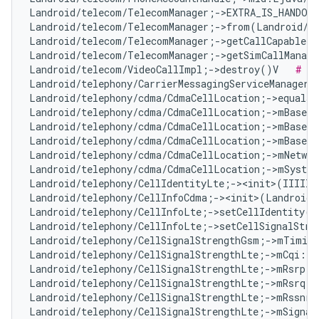
Landroid/telecom/TelecomManager;->EXTRA_IS_HANDOV
Landroid/telecom/TelecomManager;->from(Landroid/c
Landroid/telecom/TelecomManager;->getCallCapableP
Landroid/telecom/TelecomManager;->getSimCallManage
Landroid/telecom/VideoCallImpl;->destroy()V   
# No
Landroid/telephony/CarrierMessagingServiceManager;
Landroid/telephony/cdma/CdmaCellLocation;->equals
Landroid/telephony/cdma/CdmaCellLocation;->mBaseSt
Landroid/telephony/cdma/CdmaCellLocation;->mBaseSt
Landroid/telephony/cdma/CdmaCellLocation;->mBaseSt
Landroid/telephony/cdma/CdmaCellLocation;->mNetwor
Landroid/telephony/cdma/CdmaCellLocation;->mSyste
Landroid/telephony/CellIdentityLte;-><init>(IIIII)
Landroid/telephony/CellInfoCdma;-><init>(Landroid/
Landroid/telephony/CellInfoLte;->setCellIdentity(L
Landroid/telephony/CellInfoLte;->setCellSignalStre
Landroid/telephony/CellSignalStrengthGsm;->mTiming
Landroid/telephony/CellSignalStrengthLte;->mCqi:I 
Landroid/telephony/CellSignalStrengthLte;->mRsrp:I
Landroid/telephony/CellSignalStrengthLte;->mRsrq:I
Landroid/telephony/CellSignalStrengthLte;->mRssnr:
Landroid/telephony/CellSignalStrengthLte;->mSignal