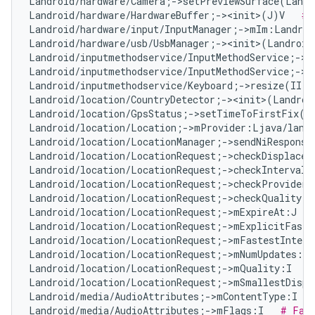
Landroid/hardware/Camera;->setPreviewSurface(Landr
Landroid/hardware/HardwareBuffer;-><init>(J)V   
# 
Landroid/hardware/input/InputManager;->mIm:Landroi
Landroid/hardware/usb/UsbManager;-><init>(Landroid
Landroid/inputmethodservice/InputMethodService;->m
Landroid/inputmethodservice/InputMethodService;->m
Landroid/inputmethodservice/Keyboard;->resize(II)V
Landroid/location/CountryDetector;-><init>(Landroi
Landroid/location/GpsStatus;->setTimeToFirstFix(I
Landroid/location/Location;->mProvider:Ljava/lang
Landroid/location/LocationManager;->sendNiResponse
Landroid/location/LocationRequest;->checkDisplacem
Landroid/location/LocationRequest;->checkInterval(
Landroid/location/LocationRequest;->checkProvider(
Landroid/location/LocationRequest;->checkQuality(I
Landroid/location/LocationRequest;->mExpireAt:J   
Landroid/location/LocationRequest;->mExplicitFaste
Landroid/location/LocationRequest;->mFastestInterv
Landroid/location/LocationRequest;->mNumUpdates:I 
Landroid/location/LocationRequest;->mQuality:I   
#
Landroid/location/LocationRequest;->mSmallestDispl
Landroid/media/AudioAttributes;->mContentType:I   
Landroid/media/AudioAttributes;->mFlags:I   
# Fal