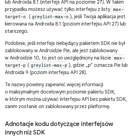
lub Androida 8.1 (interfejs API na poziomie 27). W takim
przypadku możesz używać tylko interfejsu z listy
max-
target-o
(
greylist-max-o
), jeśli Twoja aplikacja jest
kierowana na Androida 8.1 (poziom interfejsu API 27) lub
starszego.
Podobnie, jeśli interfejs niebędący pakietem SDK nie był
zablokowany w Androidzie Pie, ale jest zablokowany
w Androidzie 10, to jest on uwzględniony na liście
max-
target-p
(
greylist-max-p
), gdzie „p” oznacza Pie lub
Androida 9 (poziom interfejsu API 28).
Te nazwy powinny zapewnić więcej informacji
o maksymalnym docelowym poziomie pakietu SDK,
w którym można używać interfejsu API bez pakietu SDK,
zanim zostanie on zablokowany przez platformę.
Adnotacje kodu dotyczące interfejsów
innych niż SDK