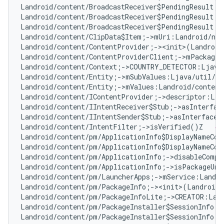
Landroid/content/BroadcastReceiver$PendingResult;-
Landroid/content/BroadcastReceiver$PendingResult;-
Landroid/content/BroadcastReceiver$PendingResult;-
Landroid/content/ClipData$Item;->mUri:Landroid/net
Landroid/content/ContentProvider;-><init>(Landroid
Landroid/content/ContentProviderClient;->mPackageN
Landroid/content/Context;->COUNTRY_DETECTOR:Ljava
Landroid/content/Entity;->mSubValues:Ljava/util/Ar
Landroid/content/Entity;->mValues:Landroid/content
Landroid/content/IContentProvider;->descriptor:Lja
Landroid/content/IIntentReceiver$Stub;->asInterfac
Landroid/content/IIntentSender$Stub;->asInterface(
Landroid/content/IntentFilter;->isVerified()Z   
# 
Landroid/content/pm/ApplicationInfo$DisplayNameCom
Landroid/content/pm/ApplicationInfo$DisplayNameCom
Landroid/content/pm/ApplicationInfo;->disableCompa
Landroid/content/pm/ApplicationInfo;->isPackageUna
Landroid/content/pm/LauncherApps;->mService:Landro
Landroid/content/pm/PackageInfo;-><init>(Landroid/
Landroid/content/pm/PackageInfoLite;->CREATOR:Land
Landroid/content/pm/PackageInstaller$SessionInfo;-
Landroid/content/pm/PackageInstaller$SessionInfo;-