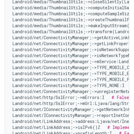
Landroid/media/ThumbnailUtils;->closeSilently(Land
Landroid/media/ThumbnailUtils;->computeInitialSamp
Landroid/media/ThumbnailUtils;->computeSampleSize
Landroid/media/ThumbnailUtils;->createThumbnailFr
Landroid/media/ThumbnailUtils;->makeInputStream(La
Landroid/media/ThumbnailUtils;->transform(Landroid
Landroid/net/ConnectivityManager;->getActiveLinkPr
Landroid/net/ConnectivityManager;->getLinkProperti
Landroid/net/ConnectivityManager;->isNetworkSuppor
Landroid/net/ConnectivityManager;->isNetworkTypeMo
Landroid/net/ConnectivityManager;->mService:Landro
Landroid/net/ConnectivityManager;->TYPE_MOBILE_CB
Landroid/net/ConnectivityManager;->TYPE_MOBILE_EM
Landroid/net/ConnectivityManager;->TYPE_MOBILE_FO
Landroid/net/ConnectivityManager;->TYPE_NONE:I   
Landroid/net/ConnectivityManager;->unregisterNetwo
Landroid/net/http/SslError;->mErrors:I   
# False P
Landroid/net/http/SslError;->mUrl:Ljava/lang/Strin
Landroid/net/IConnectivityManager;->getNetworkInfo
Landroid/net/IConnectivityManager;->reportInetCond
Landroid/net/LinkAddress;->address:Ljava/net/InetA
Landroid/net/LinkAddress;->isIPv6()Z   
# Implement
Landroid/net/LinkAddress;->prefixLength:I   
# Fals