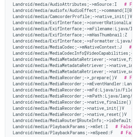
Landroid/media/AudioAttributes;->mSource:I   
# Fal
Landroid/media/audiofx/AudioEffect;->command(I[B[B
Landroid/media/CamcorderProfile;->native_init()V  
Landroid/media/ExifInterface;->convertRationalLat
Landroid/media/ExifInterface;->mFilename:Ljava/la
Landroid/media/ExifInterface;->mHasThumbnail:Z   
Landroid/media/ExifInterface;->sFormatter:Ljava/t
Landroid/media/MediaCodec;->mNativeContext:J   
# F
Landroid/media/MediaCodecInfo$VideoCapabilities;->
Landroid/media/MediaMetadataRetriever;->native_fin
Landroid/media/MediaMetadataRetriever;->native_ini
Landroid/media/MediaMetadataRetriever;->native_set
Landroid/media/MediaRecorder;->_prepare()V   
# Fal
Landroid/media/MediaRecorder;->mEventHandler:Landr
Landroid/media/MediaRecorder;->mFd:Ljava/io/FileD
Landroid/media/MediaRecorder;->mPath:Ljava/lang/S
Landroid/media/MediaRecorder;->native_finalize()V 
Landroid/media/MediaRecorder;->native_init()V   
# 
Landroid/media/MediaRecorder;->native_reset()V   
#
Landroid/media/MediaRouter$RouteInfo;->isDefault()
Landroid/media/PlaybackParams;->mSet:I   
# False 
Landroid/media/PlaybackParams;->mSpeed:F   
# Fals