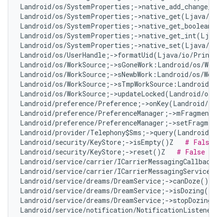
Landroid/os/SystemProperties;->native_add_change_c
Landroid/os/SystemProperties;->native_get(Ljava/l
Landroid/os/SystemProperties;->native_get_boolean(
Landroid/os/SystemProperties;->native_get_int(Ljav
Landroid/os/SystemProperties;->native_set(Ljava/l
Landroid/os/UserHandle;->formatUid(Ljava/io/Print
Landroid/os/WorkSource;->sGoneWork:Landroid/os/Wor
Landroid/os/WorkSource;->sNewbWork:Landroid/os/Wor
Landroid/os/WorkSource;->sTmpWorkSource:Landroid/o
Landroid/os/WorkSource;->updateLocked(Landroid/os/
Landroid/preference/Preference;->onKey(Landroid/vi
Landroid/preference/PreferenceManager;->mFragment:
Landroid/preference/PreferenceManager;->setFragmen
Landroid/provider/Telephony$Sms;->query(Landroid/c
Landroid/security/KeyStore;->isEmpty()Z   
# False 
Landroid/security/KeyStore;->reset()Z   
# False Po
Landroid/service/carrier/ICarrierMessagingCallback
Landroid/service/carrier/ICarrierMessagingService;
Landroid/service/dreams/DreamService;->canDoze()Z 
Landroid/service/dreams/DreamService;->isDozing()Z
Landroid/service/dreams/DreamService;->stopDozing(
Landroid/service/notification/NotificationListener