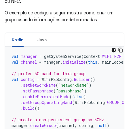
ou NFC.
O exemplo de código a seguir mostra como criar um
grupo usando informações predeterminadas:
Kotlin
Java
val
manager
=
getSystemService
(
Context
.
WIFI_P2P_SE
val
channel
=
manager
.
initialize
(
this
,
mainLooper
,
// prefer 5G band for this group
val
config
=
WifiP2pConfig
.
Builder
()
.
setNetworkName
(
"networkName"
)
.
setPassphrase
(
"passphrase"
)
.
enablePersistentMode
(
false
)
.
setGroupOperatingBand
(
WifiP2pConfig
.
GROUP_OWN
.
build
()
// create a non-persistent group on 5GHz
manager
.
createGroup
(
channel
,
config
,
null
)