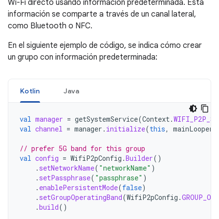
Wi-Fi directo usando información predeterminada. Esta
información se comparte a través de un canal lateral,
como Bluetooth o NFC.
En el siguiente ejemplo de código, se indica cómo crear
un grupo con información predeterminada:
Kotlin
Java
val
manager
=
getSystemService
(
Context
.
WIFI_P2P_SE
val
channel
=
manager
.
initialize
(
this
,
mainLooper
,
// prefer 5G band for this group
val
config
=
WifiP2pConfig
.
Builder
()
.
setNetworkName
(
"networkName"
)
.
setPassphrase
(
"passphrase"
)
.
enablePersistentMode
(
false
)
.
setGroupOperatingBand
(
WifiP2pConfig
.
GROUP_OWN
.
build
()