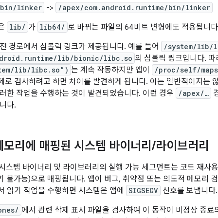
bin/linker
->
/apex/com.android.runtime/bin/linker
은
lib/
가
lib64/
로 바뀌는 파일의 64비트 변형에도 적용됩니다
전 경로에서 심볼릭 링크가 제공됩니다. 예를 들어
/system/lib/l
droid.runtime/lib/bionic/libc.so
의 심볼릭 링크입니다. 
tem/lib/libc.so”)
는 계속 작동하지만 앱이
/proc/self/maps
로 검사하려고 하면 차이를 발견하게 됩니다. 이는 일반적이지는 않
러한 작업을 수행하는 것이 발견되었습니다. 이런 경우
/apex/…
경
니다.
메모리에 매핑된 시스템 바이너리
/
라이브러리
0부터 시스템 바이너리 및 라이브러리의 실행 가능 세그먼트는 코드 재사
읽기 불가능)으로 매핑됩니다. 앱이 버그, 취약점 또는 의도적 메모리 
서 읽기 작업을 수행하면 시스템은 앱에
SIGSEGV
신호를 보냅니다.
ones/
에서 관련 삭제 표시 파일을 검사하여 이 동작이 비정상 종료