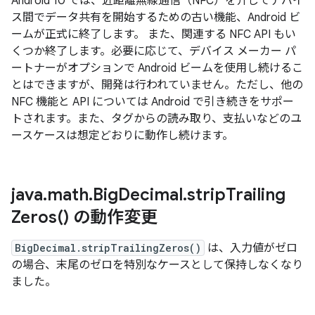
Android 10 では、近距離無線通信（NFC）を介してデバイ
ス間でデータ共有を開始するための古い機能、Android ビ
ームが正式に終了します。 また、関連する NFC API もい
くつか終了します。必要に応じて、デバイス メーカー パ
ートナーがオプションで Android ビームを使用し続けるこ
とはできますが、開発は行われていません。ただし、他の
NFC 機能と API については Android で引き続きをサポー
トされます。また、タグからの読み取り、支払いなどのユ
ースケースは想定どおりに動作し続けます。
java
.
math
.
Big
Decimal
.
strip
Trailing
Zeros(
) の動作変更
BigDecimal.stripTrailingZeros()
は、入力値がゼロ
の場合、末尾のゼロを特別なケースとして保持しなくなり
ました。