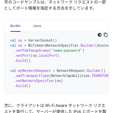
次のコードサンプルは、ネットワーク リクエストの一部
としてポート情報を指定する方法を示しています。
Kotlin
Java
val
ss
=
ServerSocket
()
val
ns
=
WifiAwareNetworkSpecifier
.
Builder
(
discove
.
setPskPassphrase
(
"some-password"
)
.
setPort
(
ss
.
localPort
)
.
build
()
val
myNetworkRequest
=
NetworkRequest
.
Builder
()
.
addTransportType
(
NetworkCapabilities
.
TRANSPORT_
.
setNetworkSpecifier
(
ns
)
.
build
()
次に、クライアントは Wi-Fi Aware ネットワーク リクエ
ストを実行して、サーバーが提供した IPv6 とポートを取