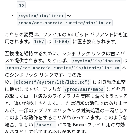
.so
/system/bin/linker
->
/apex/com.android.runtime/bin/linker
これらの変更は、ファイルの 64 ビット バリアントにも適
用されます。
lib/
は
lib64/
に置き換えられます。
互換性を維持するために、シンボリック リンクは古いパ
スで提供されます。たとえば、
/system/lib/libc.so
は
/apex/com.android.runtime/lib/bionic/libc.so
へ
のシンボリック リンクです。そのた
め、
dlopen(“/system/lib/libc.so”)
は引き続き正常
に機能しますが、アプリが
/proc/self/maps
などを読
み取ってロード済みのライブラリを実際に調べようとする
と、違いが検出されます。これは通常の動作ではありませ
んが、一部のアプリではハッキング対策処理の一環として
このような動作をすることがわかっています。このような
場合、新しい
/apex/…
パスを Bionic ファイル用の有効
なパスとして追加する必要があります。