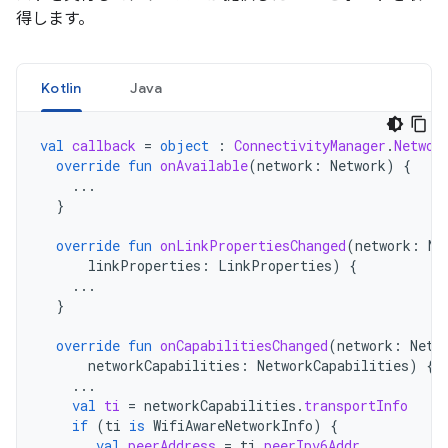
得します。
Kotlin
Java
val
callback
=
object
:
ConnectivityManager
.
Networ
override
fun
onAvailable
(
network
:
Network
)
{
...
}
override
fun
onLinkPropertiesChanged
(
network
:
Ne
linkProperties
:
LinkProperties
)
{
...
}
override
fun
onCapabilitiesChanged
(
network
:
Netw
networkCapabilities
:
NetworkCapabilities
)
{
...
val
ti
=
networkCapabilities
.
transportInfo
if
(
ti
is
WifiAwareNetworkInfo
)
{
val
peerAddress
=
ti
.
peerIpv6Addr