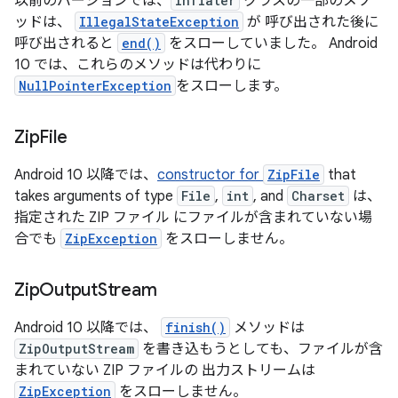
以前のバージョンでは、
Inflater
クラスの一部のメソ
ッドは、
IllegalStateException
が 呼び出された後に
呼び出されると
end()
をスローしていました。 Android
10 では、これらのメソッドは代わりに
NullPointerException
をスローします。
Zip
File
Android 10 以降では、
constructor for
ZipFile
that
takes arguments of type
File
,
int
, and
Charset
は、
指定された ZIP ファイル にファイルが含まれていない場
合でも
ZipException
をスローしません。
Zip
Output
Stream
Android 10 以降では、
finish()
メソッドは
ZipOutputStream
を書き込もうとしても、ファイルが含
まれていない ZIP ファイルの 出力ストリームは
ZipException
をスローしません。