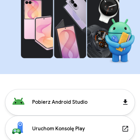
get_app
Pobierz Android Studio
launch
Uruchom Konsolę Play