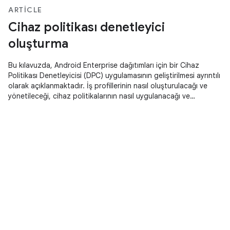
ARTICLE
Cihaz politikası denetleyici
oluşturma
Bu kılavuzda, Android Enterprise dağıtımları için bir Cihaz
Politikası Denetleyicisi (DPC) uygulamasının geliştirilmesi ayrıntılı
olarak açıklanmaktadır. İş profillerinin nasıl oluşturulacağı ve
yönetileceği, cihaz politikalarının nasıl uygulanacağı ve
yönetilen yapılandırmalar ile Google Play hesabı sağlama için
DPC Destek Kitaplığı ile nasıl entegre edileceği ele alınmaktadır.