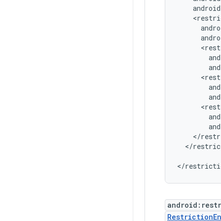
</restric
</restricti
android:rest
RestrictionE