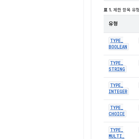
표 1.
제한 항목 유형
유형
TYPE
_
BOOLEAN
TYPE
_
STRING
TYPE
_
INTEGER
TYPE
_
CHOICE
TYPE
_
MULTI
_