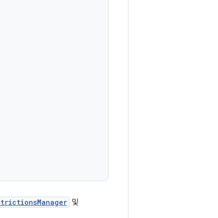
strictionsManager
및