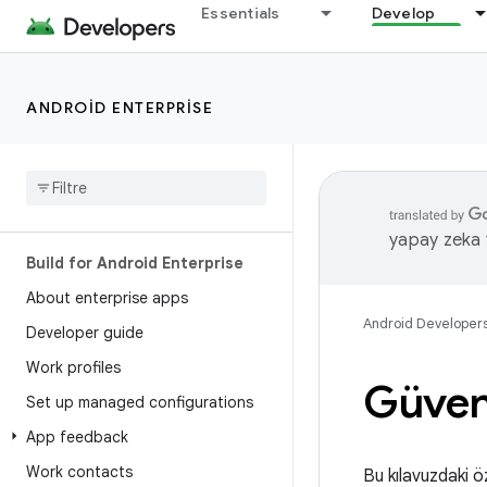
Essentials
Develop
ANDROID ENTERPRISE
yapay zeka t
Build for Android Enterprise
About enterprise apps
Android Developer
Developer guide
Work profiles
Güven
Set up managed configurations
App feedback
Work contacts
Bu kılavuzdaki öz