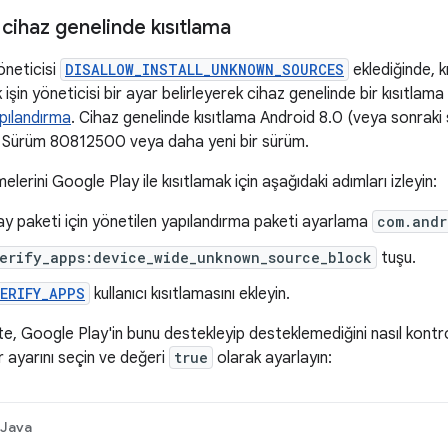
in cihaz genelinde kısıtlama
yöneticisi
DISALLOW_INSTALL_UNKNOWN_SOURCES
eklediğinde, kı
 işin yöneticisi bir ayar belirleyerek cihaz genelinde bir kısıtlama
pılandırma
. Cihaz genelinde kısıtlama Android 8.0 (veya sonraki
 Sürüm 80812500 veya daha yeni bir sürüm.
lerini Google Play ile kısıtlamak için aşağıdaki adımları izleyin:
y paketi için yönetilen yapılandırma paketi ayarlama
com.andr
erify_apps:device_wide_unknown_source_block
tuşu.
ERIFY_APPS
kullanıcı kısıtlamasını ekleyin.
e, Google Play'in bunu destekleyip desteklemediğini nasıl kontr
 ayarını seçin ve değeri
true
olarak ayarlayın:
Java