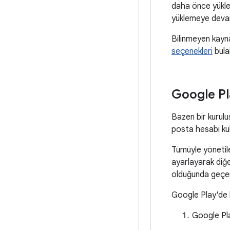
daha önce yüklen
yüklemeye deva
Bilinmeyen kayna
seçenekleri
bulab
Google Pl
Bazen bir kurulu
posta hesabı kull
Tümüyle yönetile
ayarlayarak diğ
olduğunda geçerl
Google Play'de h
Google Pla