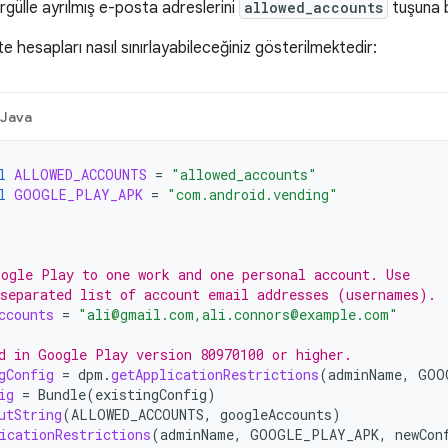
irgülle ayrılmış e-posta adreslerini
allowed_accounts
tuşuna b
e hesapları nasıl sınırlayabileceğiniz gösterilmektedir:
Java
l
ALLOWED_ACCOUNTS
=
"allowed_accounts"
l
GOOGLE_PLAY_APK
=
"com.android.vending"
ogle Play to one work and one personal account. Use
separated list of account email addresses (usernames).
ccounts
=
"ali@gmail.com,ali.connors@example.com"
d in Google Play version 80970100 or higher.
gConfig
=
dpm
.
getApplicationRestrictions
(
adminName
,
GOO
ig
=
Bundle
(
existingConfig
)
utString
(
ALLOWED_ACCOUNTS
,
googleAccounts
)
icationRestrictions
(
adminName
,
GOOGLE_PLAY_APK
,
newCon