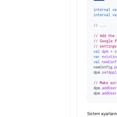
internal
va
internal
va
// ...
// Add the 
// Google P
// settings
val
dpm
=
c
var
existin
val
newConf
newConfig
.
p
dpm
.
setAppl
// Make sur
dpm
.
addUser
dpm
.
addUser
Sistem ayarların