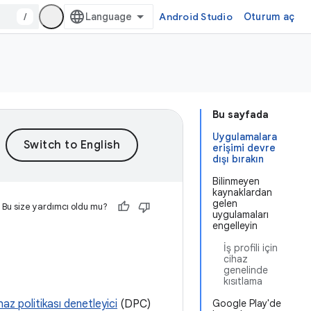
/
Android Studio
Oturum aç
Bu sayfada
Uygulamalara
erişimi devre
dışı bırakın
Bilinmeyen
kaynaklardan
gelen
Bu size yardımcı oldu mu?
uygulamaları
engelleyin
İş profili için
cihaz
genelinde
kısıtlama
haz politikası denetleyici
(DPC)
Google Play'de