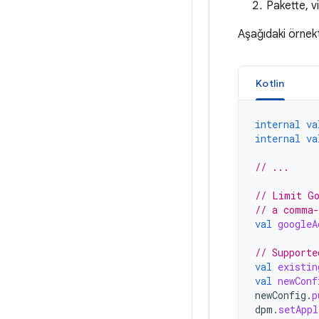
Pakette, v
Aşağıdaki örnekt
Kotlin
internal
va
internal
va
// ...
// Limit Go
// a comma-
val
googleA
// Supporte
val
existin
val
newConf
newConfig
.
p
dpm
.
setAppl