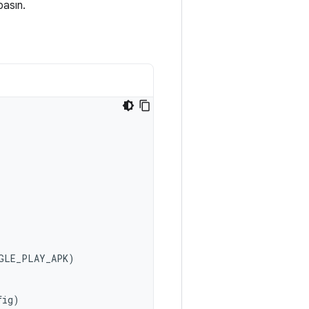
asın.
GLE_PLAY_APK
)
fig
)