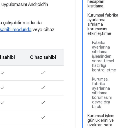
hesapları
uygulamasını Android'in
kısıtlama
Kurumsal fabrika
ayarlarına
a çalışabilir modunda
sıfırlama
korumasını
l sahibi modunda
veya cihaz
etkinleştirme
Fabrika
ayarlarına
sıfırlama
işleminden
l sahibi
Cihaz sahibi
sonra temel
hazırlığı
kontrol etme
✓
✓
Kurumsal
fabrika
✓
✓
ayarlarına
sıfırlama
korumasını
devre dışı
✓
✓
bırak
Kurumsal işlem
✓
günlüklerini ve
uzaktan hata