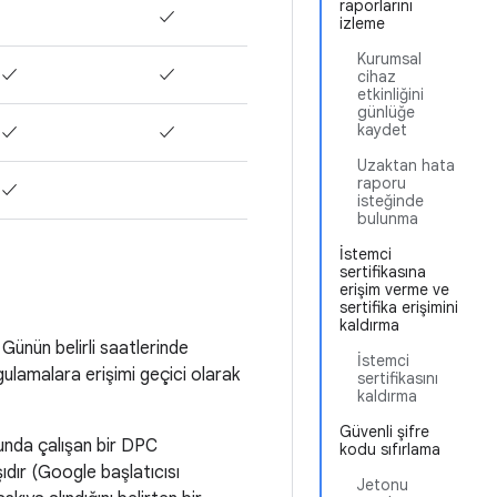
raporlarını
✓
izleme
Kurumsal
✓
✓
cihaz
etkinliğini
günlüğe
kaydet
✓
✓
Uzaktan hata
raporu
✓
isteğinde
bulunma
İstemci
sertifikasına
erişim verme ve
sertifika erişimini
kaldırma
Günün belirli saatlerinde
İstemci
gulamalara erişimi geçici olarak
sertifikasını
kaldırma
Güvenli şifre
dunda çalışan bir DPC
kodu sıfırlama
ıdır (Google başlatıcısı
Jetonu