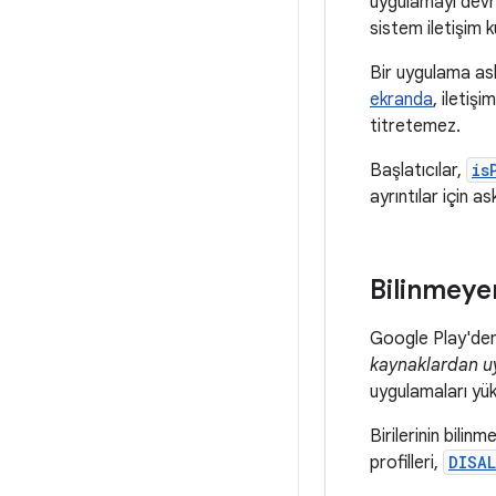
uygulamayı devre
sistem iletişim 
Bir uygulama ask
ekranda
, iletiş
titretemez.
Başlatıcılar,
is
ayrıntılar için a
Bilinmeye
Google Play'den
kaynaklardan u
uygulamaları yük
Birilerinin bili
profilleri,
DISA