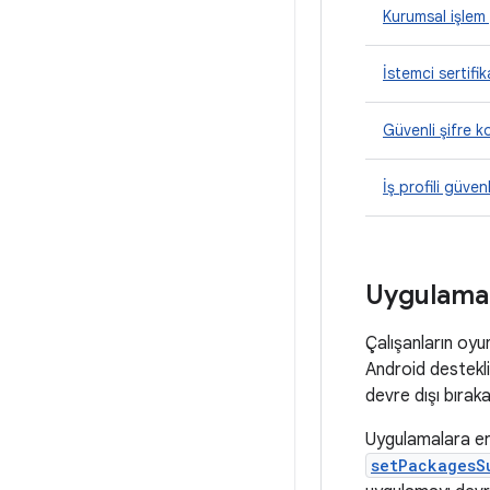
Kurumsal işlem 
İstemci sertifi
Güvenli şifre k
İş profili güven
Uygulamala
Çalışanların oyu
Android destekli
devre dışı bırakab
Uygulamalara eri
setPackagesS