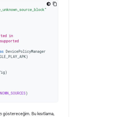
e_unknown_source_block"
rted in
supported
as
DevicePolicyManager
GLE_PLAY_APK
)
fig
)
NOWN_SOURCES
)
ızı göstereceğim. Bu kısıtlama,