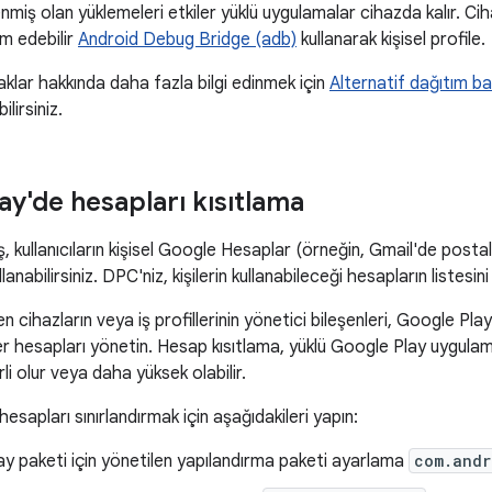
miş olan yüklemeleri etkiler yüklü uygulamalar cihazda kalır. Ciha
m edebilir
Android Debug Bridge (adb)
kullanarak kişisel profile.
klar hakkında daha fazla bilgi edinmek için
Alternatif dağıtım ba
ilirsiniz.
ay'de hesapları kısıtlama
ş, kullanıcıların kişisel Google Hesaplar (örneğin, Gmail'de postal
anabilirsiniz. DPC'niz, kişilerin kullanabileceği hesapların listesi
n cihazların veya iş profillerinin yönetici bileşenleri, Google Pla
er hesapları yönetin. Hesap kısıtlama, yüklü Google Play uygu
i olur veya daha yüksek olabilir.
esapları sınırlandırmak için aşağıdakileri yapın:
y paketi için yönetilen yapılandırma paketi ayarlama
com.andr