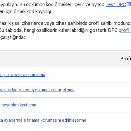
ygulayın. Bu doküman kod örnekleri içerir ve ayrıca
Test DPC
eri için örnek kod kaynağı.
sı kişisel cihazlarda veya cihaz sahibinde profil sahibi modund
. Bu tabloda, hangi özelliklerin kullanılabildiğini gösterir DPC
profi
alıştığında:
Profi
işimi devre dışı bırakma
naklardan gelen uygulamaları engelleme
hesapları kısıtlama
a ayarlarına sıfırlama korumasını etkinleştirme