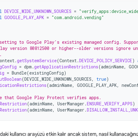
l
DEVICE_WIDE_UNKNOWN_SOURCES
=
"verify_apps:device_wid
l
GOOGLE_PLAY_APK
=
"com.android.vending"
setting to Google Play's existing managed config. Suppo
lay version 80812500 or higher--older versions ignore un
.
ontext
.
getSystemService
(
Context
.
DEVICE_POLICY_SERVICE
)
gConfig
=
dpm
.
getApplicationRestrictions
(
adminName
,
GOO
ig
=
Bundle
(
existingConfig
)
utBoolean
(
DEVICE_WIDE_UNKNOWN_SOURCES
,
true
)
icationRestrictions
(
adminName
,
GOOGLE_PLAY_APK
,
newCon
e that Google Play Protect verifies apps.
Restriction
(
adminName
,
UserManager
.
ENSURE_VERIFY_APPS
)
Restriction
(
adminName
,
UserManager
.
DISALLOW_INSTALL_UNK
daki kullanıcı arayüzü etkin kalır ancak sistem, nasıl kullanacağın