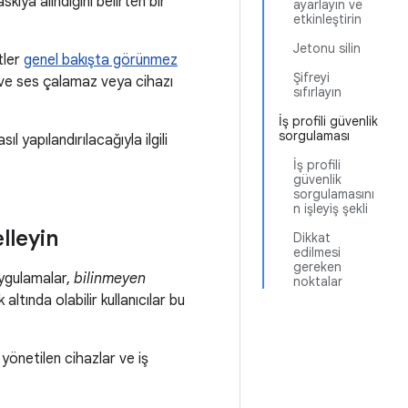
ıya alındığını belirten bir
ayarlayın ve
etkinleştirin
Jetonu silin
tler
genel bakışta görünmez
Şifreyi
z ve ses çalamaz veya cihazı
sıfırlayın
İş profili güvenlik
sorgulaması
l yapılandırılacağıyla ilgili
İş profili
güvenlik
sorgulamasını
n işleyiş şekli
lleyin
Dikkat
edilmesi
gereken
ygulamalar,
bilinmeyen
noktalar
altında olabilir kullanıcılar bu
yönetilen cihazlar ve iş