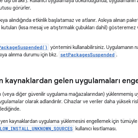
 dışı bırakır). Kullanıcı uygulamaya dokunduğunda, uygulamanın ask
kutusu görürler.
ıya alındığında etkinlik başlatamaz ve atlanır. Askıya alınan pake
im kutuları (kısa mesaj ve atıştırmalık çubukları dahil) göstereme
PackageSuspended()
yöntemini kullanabilirsiniz. Uygulamanın nası
skıya alınma durumu için bkz.
setPackagesSuspended
.
n kaynaklardan gelen uygulamaları enge
 (veya diğer güvenilir uygulama mağazalarından) yüklenmemiş u
ygulamalar
olarak adlandırılır. Cihazlar ve veriler daha yüksek risk 
lediğinde.
nmeyen kaynaklardan uygulama yüklemesini engellemek için tümüyle 
LLOW_INSTALL_UNKNOWN_SOURCES
kullanıcı kısıtlaması.