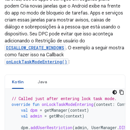
podem Cria novas janelas que o Android exibe na frente
do app no modo de bloqueio de tarefas. Apps e serviços
criam essas janelas para mostrar avisos, caixas de
diálogo e sobreposições à a pessoa que está usando o
dispositivo. Seu DPC pode evitar que isso aconteça
adicionando o Restrição de usuário do
DISALLOW_CREATE_WINDOWS
. O exemplo a seguir mostra
como fazer isso na Callback
onLockTaskModeEntering()
:
Kotlin
Java
// Called just after entering lock task mode.
override
fun
onLockTaskModeEntering
(
context
:
Conte
val
dpm
=
getManager
(
context
)
val
admin
=
getWho
(
context
)
dpm
.
addUserRestriction
(
admin
,
UserManager
.
DISA