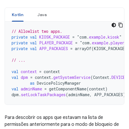
Kotlin
Java
// Allowlist two apps.
private
val
KIOSK_PACKAGE
=
"
com
.
example
.
kiosk
private
val
PLAYER_PACKAGE
=
"
com
.
example
.
player
private
val
APP_PACKAGES
=
arrayOf
(
KIOSK_PACKAGE
,
// ...
val
context
=
context
val
dpm
=
context
.
getSystemService
(
Context
.
DEVICE_
as
DevicePolicyManager
val
adminName
=
getComponentName
(
context
)
dpm
.
setLockTaskPackages
(
adminName
,
APP_PACKAGES
)
Para descobrir os apps que estavam na lista de
permissões anteriormente para o modo de bloqueio de