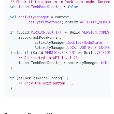
// Check if this app is in lock task mode. Screen 
var
isLockTaskModeRunning
=
false
val
activityManager
=
context
.
getSystemService
(
Context
.
ACTIVITY_SERVICE
if
(
Build
.
VERSION
.
SDK_INT
>
=
Build
.
VERSION_CODES
.
M
isLockTaskModeRunning
=
activityManager
.
lockTaskModeState
==
ActivityManager
.
LOCK_TASK_MODE_LOCKED
}
else
if
(
Build
.
VERSION
.
SDK_INT
>
=
Build
.
VERSION_
// Deprecated in API level 23.
isLockTaskModeRunning
=
activityManager
.
isInLo
}
if
(
isLockTaskModeRunning
)
{
// Show the exit button ...
}