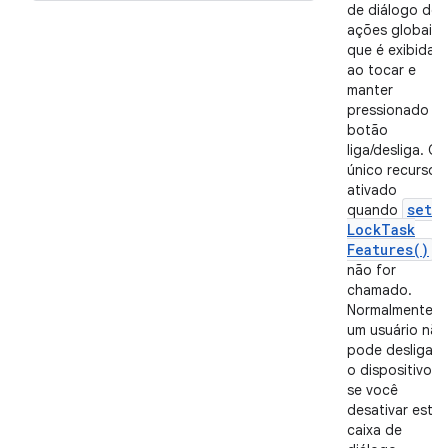
de diálogo de
ações globais
que é exibida
ao tocar e
manter
pressionado o
botão
liga/desliga. O
único recurso
ativado
set
quando
Lock
Task
Features(
)
não for
chamado.
Normalmente,
um usuário não
pode desligar
o dispositivo
se você
desativar esta
caixa de