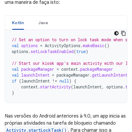
uma maneira de faça isto:
Kotlin
Java
// Set an option to turn on lock task mode when st
val
options
=
ActivityOptions
.
makeBasic
()
options
.
setLockTaskEnabled
(
true
)
// Start our kiosk app's main activity with our lo
val
packageManager
=
context
.
packageManager
val
launchIntent
=
packageManager
.
getLaunchIntentF
if
(
launchIntent
!=
null
)
{
context
.
startActivity
(
launchIntent
,
options
.
to
}
Nas versões do Android anteriores à 9.0, um app inicia as
próprias atividades na tarefa de bloqueio chamando
Activity.startLockTask()
. Para chamar isso a