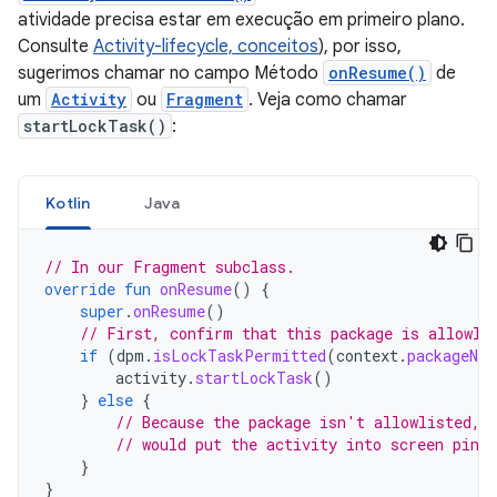
atividade precisa estar em execução em primeiro plano.
Consulte
Activity-lifecycle, conceitos
), por isso,
sugerimos chamar no campo Método
onResume()
de
um
Activity
ou
Fragment
. Veja como chamar
startLockTask()
:
Kotlin
Java
// In our Fragment subclass.
override
fun
onResume
()
{
super
.
onResume
()
// First, confirm that this package is allowli
if
(
dpm
.
isLockTaskPermitted
(
context
.
packageNam
activity
.
startLockTask
()
}
else
{
// Because the package isn't allowlisted, 
// would put the activity into screen pinn
}
}