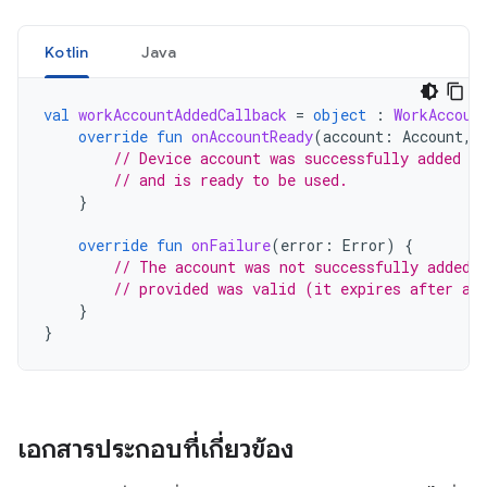
Kotlin
Java
val
workAccountAddedCallback
=
object
:
WorkAccoun
override
fun
onAccountReady
(
account
:
Account
,
// Device account was successfully added to
// and is ready to be used.
}
override
fun
onFailure
(
error
:
Error
)
{
// The account was not successfully added.
// provided was valid (it expires after a 
}
}
เอกสารประกอบที่เกี่ยวข้อง