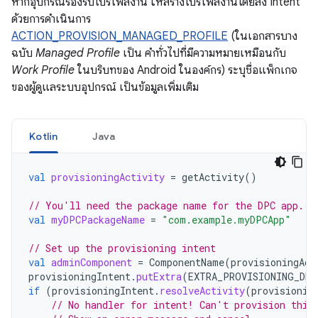
หากอุปกรณ์รองรับโปรไฟล์งาน ให้สร้างโปรไฟล์งานโดยส่ง Intent
ด้วยการดำเนินการ
ACTION_PROVISION_MANAGED_PROFILE
(ในเอกสารบาง
ฉบับ
Managed Profile
เป็น คำทั่วไปที่มีความหมายเหมือนกับ
Work Profile
ในบริบทของ Android ในองค์กร) ระบุชื่อแพ็กเกจ
ของผู้ดูแลระบบอุปกรณ์ เป็นข้อมูลเพิ่มเติม
Kotlin
Java
val
provisioningActivity
=
getActivity
()
// You'll need the package name for the DPC app.
val
myDPCPackageName
=
"com.example.myDPCApp"
// Set up the provisioning intent
val
adminComponent
=
ComponentName
(
provisioningAct
provisioningIntent
.
putExtra
(
EXTRA_PROVISIONING_DEV
if
(
provisioningIntent
.
resolveActivity
(
provisionin
// No handler for intent! Can't provision this