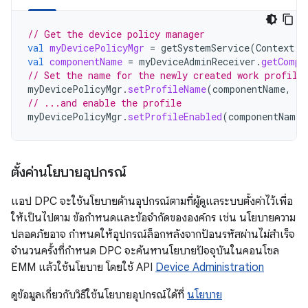
// Get the device policy manager
val
myDevicePolicyMgr
=
getSystemService
(
Context
.
D
val
componentName
=
myDeviceAdminReceiver
.
getCompo
// Set the name for the newly created work profile
myDevicePolicyMgr
.
setProfileName
(
componentName
,
"M
// ...and enable the profile
myDevicePolicyMgr
.
setProfileEnabled
(
componentName
)
ตั้งค่านโยบายอุปกรณ์
แอป DPC จะใช้นโยบายด้านอุปกรณ์ตามที่ผู้ดูแลระบบตั้งค่าไว้เพื่อ
ให้เป็นไปตาม ข้อกำหนดและข้อจำกัดขององค์กร เช่น นโยบายความ
ปลอดภัยอาจ กำหนดให้อุปกรณ์ล็อกหลังจากป้อนรหัสผ่านไม่สำเร็จ
จำนวนครั้งที่กำหนด DPC จะค้นหานโยบายปัจจุบันในคอนโซล
EMM แล้วใช้นโยบาย โดยใช้ API
Device Administration
ดูข้อมูลเกี่ยวกับวิธีใช้นโยบายอุปกรณ์ได้ที่
นโยบาย