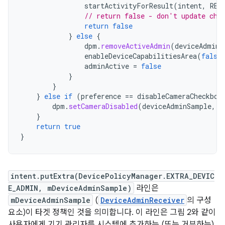
startActivityForResult
(
intent
,
REQ
// return false - don't update che
return
false
}
else
{
dpm
.
removeActiveAdmin
(
deviceAdminS
enableDeviceCapabilitiesArea
(
false
adminActive
=
false
}
}
}
else
if
(
preference
==
disableCameraCheckbox
dpm
.
setCameraDisabled
(
deviceAdminSample
,
v
}
return
true
}
intent.putExtra(DevicePolicyManager.EXTRA_DEVIC
E_ADMIN, mDeviceAdminSample)
라인은
mDeviceAdminSample
(
DeviceAdminReceiver
의 구성
요소)이 타겟 정책인 것을 의미합니다. 이 라인은 그림 2와 같이
사용자에게 기기 관리자를 시스템에 추가하는 (또는 거부하는)