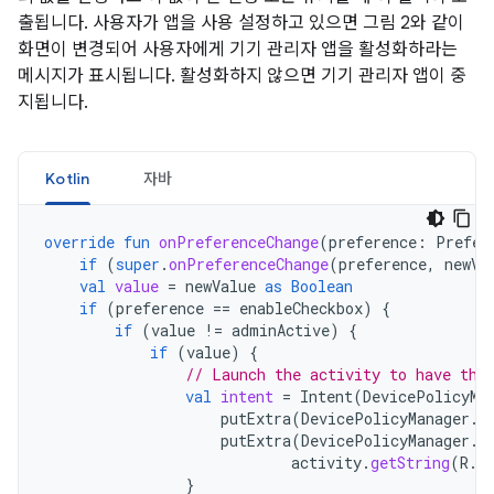
출됩니다. 사용자가 앱을 사용 설정하고 있으면 그림 2와 같이
화면이 변경되어 사용자에게 기기 관리자 앱을 활성화하라는
메시지가 표시됩니다. 활성화하지 않으면 기기 관리자 앱이 중
지됩니다.
Kotlin
자바
override
fun
onPreferenceChange
(
preference
:
Prefer
if
(
super
.
onPreferenceChange
(
preference
,
newVa
val
value
=
newValue
as
Boolean
if
(
preference
==
enableCheckbox
)
{
if
(
value
!=
adminActive
)
{
if
(
value
)
{
// Launch the activity to have the
val
intent
=
Intent
(
DevicePolicyMa
putExtra
(
DevicePolicyManager
.
E
putExtra
(
DevicePolicyManager
.
E
activity
.
getString
(
R
.
s
}