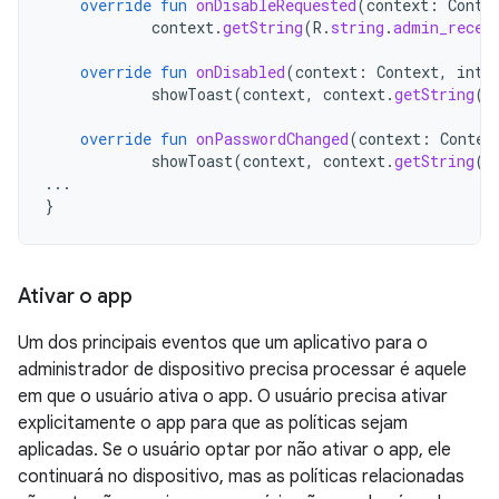
override
fun
onDisableRequested
(
context
:
Conte
context
.
getString
(
R
.
string
.
admin_recei
override
fun
onDisabled
(
context
:
Context
,
inte
showToast
(
context
,
context
.
getString
(
R
override
fun
onPasswordChanged
(
context
:
Contex
showToast
(
context
,
context
.
getString
(
R
...
}
Ativar o app
Um dos principais eventos que um aplicativo para o
administrador de dispositivo precisa processar é aquele
em que o usuário ativa o app. O usuário precisa ativar
explicitamente o app para que as políticas sejam
aplicadas. Se o usuário optar por não ativar o app, ele
continuará no dispositivo, mas as políticas relacionadas