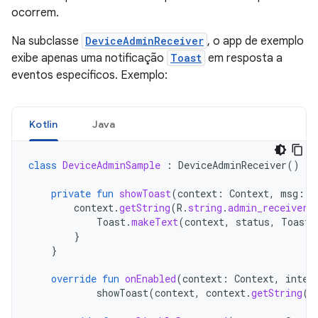
ocorrem.
Na subclasse
DeviceAdminReceiver
, o app de exemplo
exibe apenas uma notificação
Toast
em resposta a
eventos específicos. Exemplo:
Kotlin
Java
class
DeviceAdminSample
:
DeviceAdminReceiver
()
{
private
fun
showToast
(
context
:
Context
,
msg
:
S
context
.
getString
(
R
.
string
.
admin_receiver_
Toast
.
makeText
(
context
,
status
,
Toast
.
}
}
override
fun
onEnabled
(
context
:
Context
,
inten
showToast
(
context
,
context
.
getString
(
R