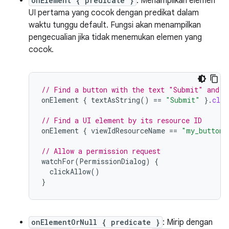
onElement { predicate }
: Menampilkan elemen
UI pertama yang cocok dengan predikat dalam
waktu tunggu default. Fungsi akan menampilkan
pengecualian jika tidak menemukan elemen yang
cocok.
// Find a button with the text "Submit" and c
onElement
{
textAsString
()
==
"Submit"
}.
clic
// Find a UI element by its resource ID
onElement
{
viewIdResourceName
==
"my_button_
// Allow a permission request
watchFor
(
PermissionDialog
)
{
clickAllow
()
}
onElementOrNull { predicate }
: Mirip dengan