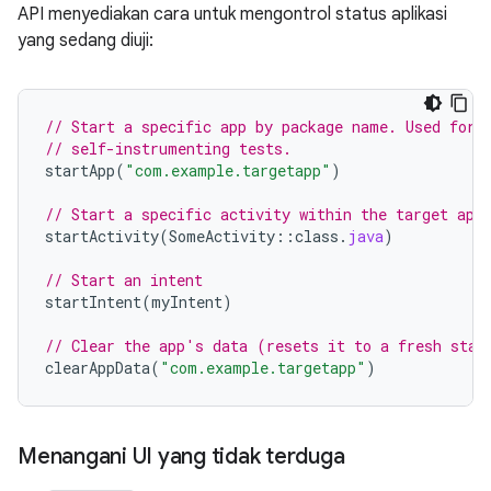
API menyediakan cara untuk mengontrol status aplikasi
yang sedang diuji:
// Start a specific app by package name. Used for 
// self-instrumenting tests.
startApp
(
"com.example.targetapp"
)
// Start a specific activity within the target app
startActivity
(
SomeActivity
::
class
.
java
)
// Start an intent
startIntent
(
myIntent
)
// Clear the app's data (resets it to a fresh stat
clearAppData
(
"com.example.targetapp"
)
Menangani UI yang tidak terduga