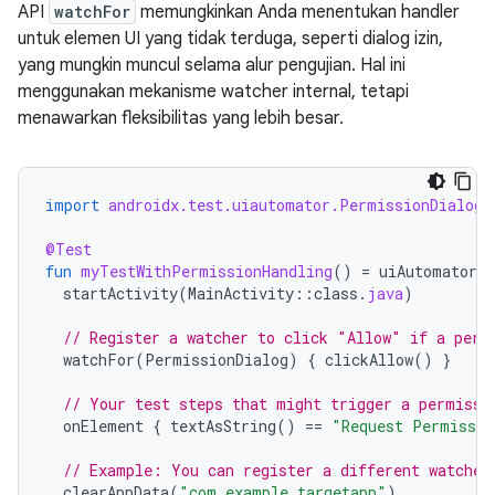
API
watchFor
memungkinkan Anda menentukan handler
untuk elemen UI yang tidak terduga, seperti dialog izin,
yang mungkin muncul selama alur pengujian. Hal ini
menggunakan mekanisme watcher internal, tetapi
menawarkan fleksibilitas yang lebih besar.
import
androidx.test.uiautomator.PermissionDialog
@Test
fun
myTestWithPermissionHandling
()
=
uiAutomator
{
startActivity
(
MainActivity
::
class
.
java
)
// Register a watcher to click "Allow" if a perm
watchFor
(
PermissionDialog
)
{
clickAllow
()
}
// Your test steps that might trigger a permissi
onElement
{
textAsString
()
==
"Request Permissio
// Example: You can register a different watcher
clearAppData
(
"com.example.targetapp"
)