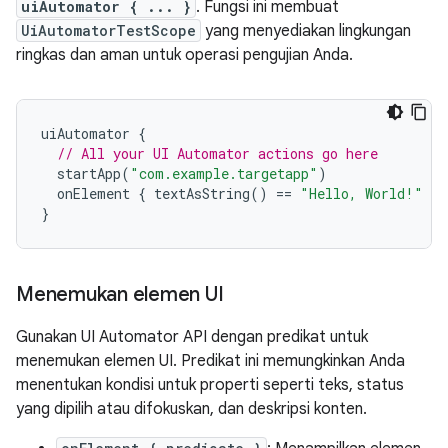
uiAutomator { ... }
. Fungsi ini membuat
UiAutomatorTestScope
yang menyediakan lingkungan
ringkas dan aman untuk operasi pengujian Anda.
uiAutomator
{
// All your UI Automator actions go here
startApp
(
"com.example.targetapp"
)
onElement
{
textAsString
()
==
"Hello, World!"
}.
}
Menemukan elemen UI
Gunakan UI Automator API dengan predikat untuk
menemukan elemen UI. Predikat ini memungkinkan Anda
menentukan kondisi untuk properti seperti teks, status
yang dipilih atau difokuskan, dan deskripsi konten.