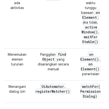
ada
waktu
aktivitas
tunggu
on
bawaan
Element
;
jika tidak,
active
Window(
)
.
wait
For
Stable(
)
find
on
Menemukan
Panggilan
Object
Element(
)
.
elemen
yang
on
turunan
disarangkan secara
Element(
)
manual
perantaian
Ui
Automator
.
watchFor(
Menangani
register
Watcher(
)
Permission
dialog izin
Dialog)