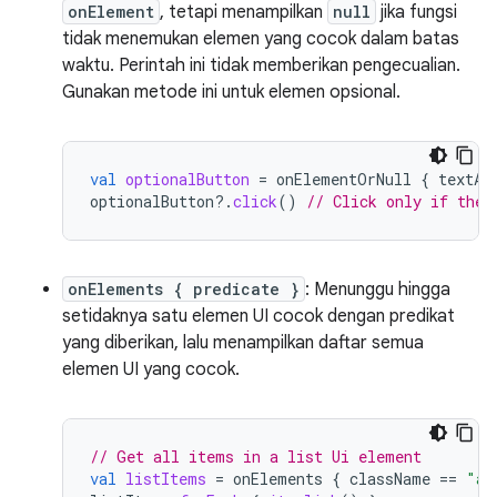
onElement
, tetapi menampilkan
null
jika fungsi
tidak menemukan elemen yang cocok dalam batas
waktu. Perintah ini tidak memberikan pengecualian.
Gunakan metode ini untuk elemen opsional.
val
optionalButton
=
onElementOrNull
{
textAs
optionalButton
?.
click
()
// Click only if the 
onElements { predicate }
: Menunggu hingga
setidaknya satu elemen UI cocok dengan predikat
yang diberikan, lalu menampilkan daftar semua
elemen UI yang cocok.
// Get all items in a list Ui element
val
listItems
=
onElements
{
className
==
"an