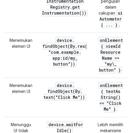
Instrumentation
pengujian
Registry
.
get
dalam
Instrumentation(
))
ui
cakupan
Automator
{
.
.
.
}
.
device
.
on
Element
Menemukan
findObject(
By
.
res(
{ view
Id
elemen UI
"com
.
example
.
Resource
app:id
/
my
_
Name ==
button"))
"my\
_
button" }
device
.
on
Element
Menemukan
findObject(
By
.
{
text
As
elemen UI
text(
"Click Me"))
String(
)
== "Click
Me" }
device
.
wait
For
Menunggu
Lebih memilih
Idle(
)
UI tidak
mekanisme