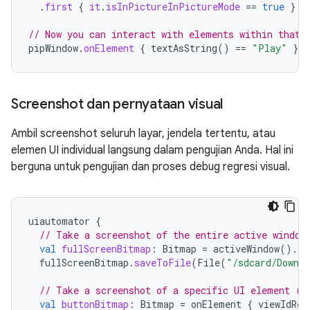
.
first
{
it
.
isInPictureInPictureMode
==
true
}
// Now you can interact with elements within that 
pipWindow
.
onElement
{
textAsString
()
==
"Play"
}.
c
Screenshot dan pernyataan visual
Ambil screenshot seluruh layar, jendela tertentu, atau
elemen UI individual langsung dalam pengujian Anda. Hal ini
berguna untuk pengujian dan proses debug regresi visual.
uiautomator
{
// Take a screenshot of the entire active window
val
fullScreenBitmap
:
Bitmap
=
activeWindow
().
ta
fullScreenBitmap
.
saveToFile
(
File
(
"/sdcard/Downlo
// Take a screenshot of a specific UI element (e
val
buttonBitmap
:
Bitmap
=
onElement
{
viewIdRes