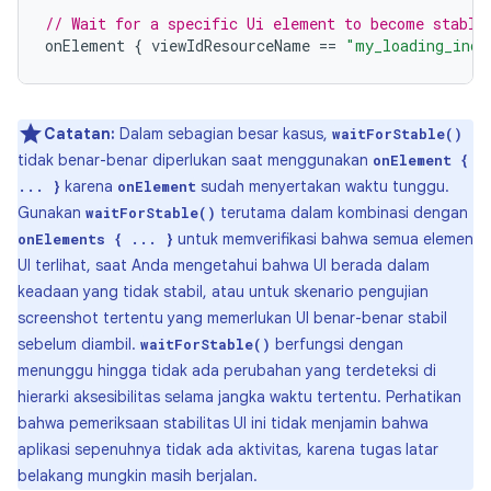
// Wait for a specific Ui element to become stable
onElement
{
viewIdResourceName
==
"my_loading_indi
Catatan:
Dalam sebagian besar kasus,
waitForStable()
tidak benar-benar diperlukan saat menggunakan
onElement {
karena
sudah menyertakan waktu tunggu.
... }
onElement
Gunakan
terutama dalam kombinasi dengan
waitForStable()
untuk memverifikasi bahwa semua elemen
onElements { ... }
UI terlihat, saat Anda mengetahui bahwa UI berada dalam
keadaan yang tidak stabil, atau untuk skenario pengujian
screenshot tertentu yang memerlukan UI benar-benar stabil
sebelum diambil.
berfungsi dengan
waitForStable()
menunggu hingga tidak ada perubahan yang terdeteksi di
hierarki aksesibilitas selama jangka waktu tertentu. Perhatikan
bahwa pemeriksaan stabilitas UI ini tidak menjamin bahwa
aplikasi sepenuhnya tidak ada aktivitas, karena tugas latar
belakang mungkin masih berjalan.