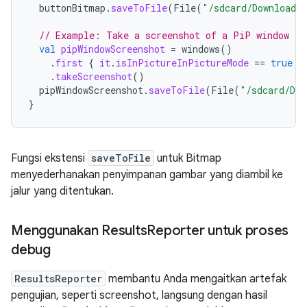
buttonBitmap
.
saveToFile
(
File
(
"/sdcard/Download/
// Example: Take a screenshot of a PiP window
val
pipWindowScreenshot
=
windows
()
.
first
{
it
.
isInPictureInPictureMode
==
true
}
.
takeScreenshot
()
pipWindowScreenshot
.
saveToFile
(
File
(
"/sdcard/Dow
}
Fungsi ekstensi
saveToFile
untuk Bitmap
menyederhanakan penyimpanan gambar yang diambil ke
jalur yang ditentukan.
Menggunakan Results
Reporter untuk proses
debug
ResultsReporter
membantu Anda mengaitkan artefak
pengujian, seperti screenshot, langsung dengan hasil