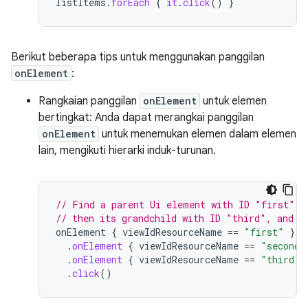
listItems
.
forEach
{
it
.
click
()
}
Berikut beberapa tips untuk menggunakan panggilan
onElement
:
Rangkaian panggilan
onElement
untuk elemen
bertingkat: Anda dapat merangkai panggilan
onElement
untuk menemukan elemen dalam elemen
lain, mengikuti hierarki induk-turunan.
// Find a parent Ui element with ID "first", 
// then its grandchild with ID "third", and c
onElement
{
viewIdResourceName
==
"first"
}
.
onElement
{
viewIdResourceName
==
"second"
.
onElement
{
viewIdResourceName
==
"third"
.
click
()