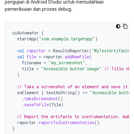
pengujian di Android Studio untuk memudahkan
pemeriksaan dan proses debug.
uiAutomator
{
startApp
(
"com.example.targetapp"
)
val
reporter
=
ResultsReporter
(
"MyTestArtifacts"
val
file
=
reporter
.
addNewFile
(
filename
=
"my_screenshot"
,
title
=
"Accessible button image"
// Title tha
)
// Take a screenshot of an element and save it u
onElement
{
textAsString
()
==
"Accessible button
.
takeScreenshot
()
.
saveToFile
(
file
)
// Report the artifacts to instrumentation, maki
reporter
.
reportToInstrumentation
()
}