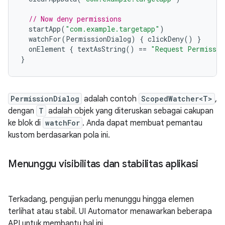
// Now deny permissions
startApp
(
"com.example.targetapp"
)
watchFor
(
PermissionDialog
)
{
clickDeny
()
}
onElement
{
textAsString
()
==
"Request Permissio
}
PermissionDialog
adalah contoh
ScopedWatcher<T>
,
dengan
T
adalah objek yang diteruskan sebagai cakupan
ke blok di
watchFor
. Anda dapat membuat pemantau
kustom berdasarkan pola ini.
Menunggu visibilitas dan stabilitas aplikasi
Terkadang, pengujian perlu menunggu hingga elemen
terlihat atau stabil. UI Automator menawarkan beberapa
API untuk membantu hal ini.