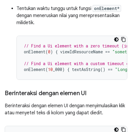
Tentukan waktu tunggu untuk fungsi
onElement*
dengan meneruskan nilai yang merepresentasikan
milidetik.
// Find a Ui element with a zero timeout (ins
onElement
(
0
)
{
viewIdResourceName
==
"somethi
// Find a Ui element with a custom timeout of
onElement
(
10
_000
)
{
textAsString
()
==
"Long l
Berinteraksi dengan elemen UI
Berinteraksi dengan elemen UI dengan menyimulasikan klik
atau menyetel teks di kolom yang dapat diedit.