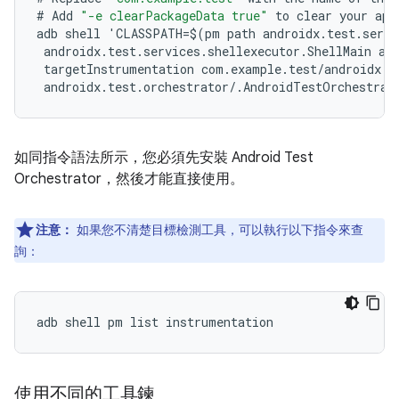
#
Add
"-e clearPackageData true"
to
clear
your
app
adb
shell
'
CLASSPATH
=
$
(
pm
path
androidx
.
test
.
servi
androidx
.
test
.
services
.
shellexecutor
.
ShellMain
am
targetInstrumentation
com
.
example
.
test
/
androidx
.
t
androidx
.
test
.
orchestrator
/
.
AndroidTestOrchestrat
如同指令語法所示，您必須先安裝 Android Test
Orchestrator，然後才能直接使用。
注意：
如果您不清楚目標檢測工具，可以執行以下指令來查
詢：
使用不同的工具鍊