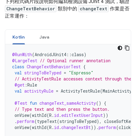
下列程式碼片段說明如何編寫檢測設備 JUnit 4 測試，驗證
ChangeTextBehavior
類別中的
changeText
作業是否
正常運作：
Kotlin
Java
@RunWith
(
AndroidJUnit4
::
class
)
@LargeTest
// Optional runner annotation
class
ChangeTextBehaviorTest
{
val
stringToBeTyped
=
"Espresso"
// ActivityTestRule accesses context through the 
@get
:
Rule
val
activityRule
=
ActivityTestRule
(
MainActivity
:
@Test
fun
changeText_sameActivity
()
{
// Type text and then press the button.
onView
(
withId
(
R
.
id
.
editTextUserInput
))
.
perform
(
typeText
(
stringToBeTyped
),
closeSoftKeyb
onView
(
withId
(
R
.
id
.
changeTextBt
)).
perform
(
click
(