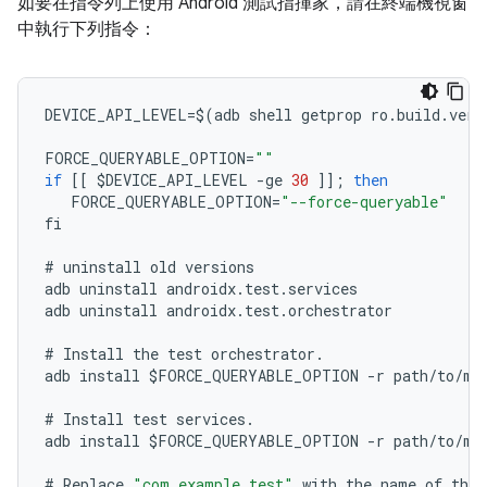
如要在指令列上使用 Android 測試指揮家，請在終端機視窗
中執行下列指令：
DEVICE_API_LEVEL
=
$
(
adb
shell
getprop
ro
.
build
.
vers
FORCE_QUERYABLE_OPTION
=
""
if
[[
$
DEVICE_API_LEVEL
-
ge
30
]];
then
FORCE_QUERYABLE_OPTION
=
"--force-queryable"
fi
#
uninstall
old
versions
adb
uninstall
androidx
.
test
.
services
adb
uninstall
androidx
.
test
.
orchestrator
#
Install
the
test
orchestrator
.
adb
install
$
FORCE_QUERYABLE_OPTION
-
r
path
/
to
/
m2
#
Install
test
services
.
adb
install
$
FORCE_QUERYABLE_OPTION
-
r
path
/
to
/
m2
#
Replace
"com.example.test"
with
the
name
of
the