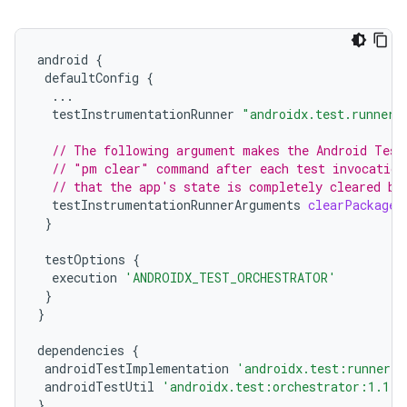
android
{
defaultConfig
{
...
testInstrumentationRunner
"androidx.test.runner.
// The following argument makes the Android Test
// "pm clear" command after each test invocation
// that the app's state is completely cleared be
testInstrumentationRunnerArguments
clearPackageD
}
testOptions
{
execution
'ANDROIDX_TEST_ORCHESTRATOR'
}
}
dependencies
{
androidTestImplementation
'androidx.test:runner:1
androidTestUtil
'androidx.test:orchestrator:1.1.0
}