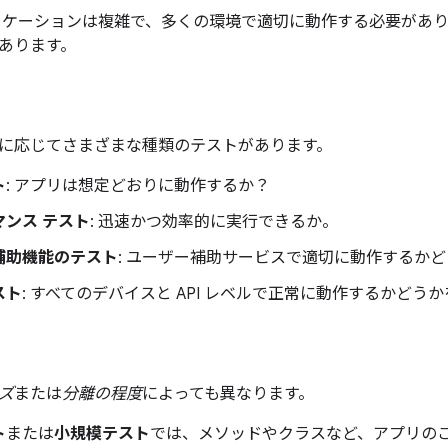
リケーションは複雑で、多くの環境で適切に動作する必要があ
あります。
に応じてさまざまな種類のテストがあります。
ト
: アプリは想定どおりに動作するか？
マンス テスト
: 迅速かつ効率的に実行できるか。
補助機能のテスト
: ユーザー補助サービスで適切に動作するか
スト
: すべてのデバイスと API レベルで正常に動作するかどう
ズ
または
分離の程度
によっても異なります。
ト
または
小規模テスト
では、メソッドやクラスなど、アプリの