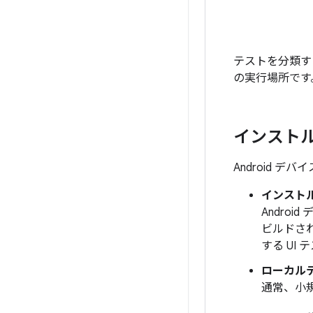
テストを分類す
の実行場所です
インスト
Android 
インスト
Andro
ビルドさ
する UI 
ローカル
通常、小