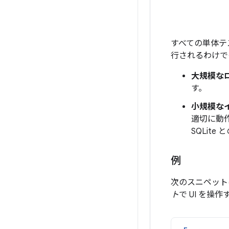
すべての単体テ
行されるわけで
大規模な
す。
小規模な
適切に動
SQLit
例
次のスニペット
ト
で UI を操