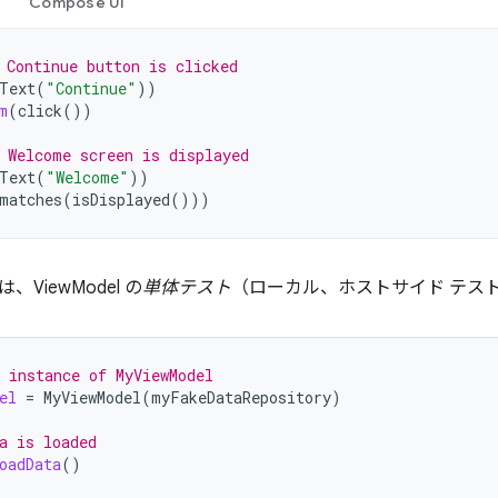
Compose UI
 Continue button is clicked
Text
(
"Continue"
))
m
(
click
())
 Welcome screen is displayed
Text
(
"Welcome"
))
matches
(
isDisplayed
()))
ViewModel の
単体テスト
（ローカル、ホストサイド テス
 instance of MyViewModel
el
=
MyViewModel
(
myFakeDataRepository
)
a is loaded
oadData
()