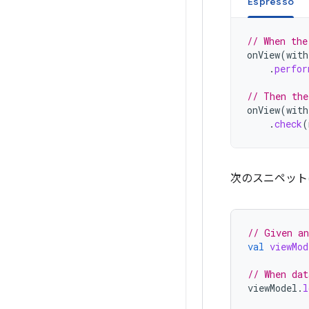
Espresso
// When the
onView
(
with
.
perfor
// Then the
onView
(
with
.
check
(
次のスニペットは、
// Given an
val
viewMod
// When dat
viewModel
.
l