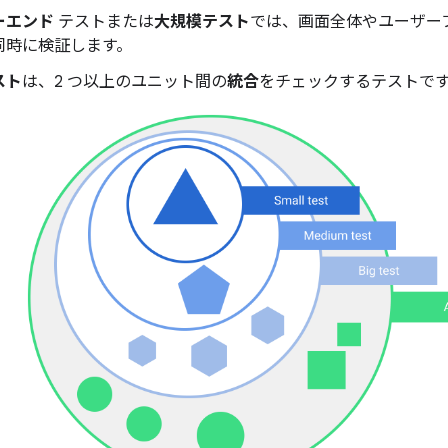
ーエンド
テストまたは
大規模テスト
では、画面全体やユーザー
同時に検証します。
スト
は、2 つ以上のユニット間の
統合
をチェックするテストで