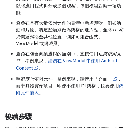
以將應用程式拆分成多個
模組
，每個模組對應一項功
能。
避免在具有大量依附元件的實體中新增邏輯，例如活
動和片段。將這些類別做為架構的進入點，並將
UI 和
商業邏輯
移至其他位置，例如可組合函式、
ViewModel 或網域層。
避免在包含商業邏輯的類別中，直接使用
框架依附元
件
。舉例來說，
請勿在 ViewModel 中使用 Android
Context
。
輕鬆
取代
依附元件。舉例來說，請使用「介面」
，
而非具體實作項目。即使不使用 DI 架構，也要使用
依
附元件插入
。
後續步驟