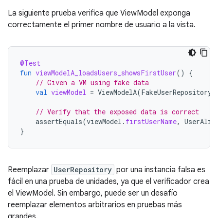
La siguiente prueba verifica que ViewModel exponga
correctamente el primer nombre de usuario a la vista.
@Test
fun
viewModelA_loadsUsers_showsFirstUser
()
{
// Given a VM using fake data
val
viewModel
=
ViewModelA
(
FakeUserRepository
)
// Verify that the exposed data is correct
assertEquals
(
viewModel
.
firstUserName
,
UserAlic
}
Reemplazar
UserRepository
por una instancia falsa es
fácil en una prueba de unidades, ya que el verificador crea
el ViewModel. Sin embargo, puede ser un desafío
reemplazar elementos arbitrarios en pruebas más
grandes.