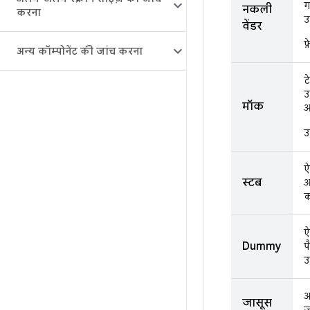
ग
नकली
करना
उ
वेंडर
फ
अन्य कॉम्पोनेंट की जांच करना
ट
उ
मॉक
आ
उ
ऐ
स्टब
आ
क
ऐ
Dummy
प
उ
अ
जासूस