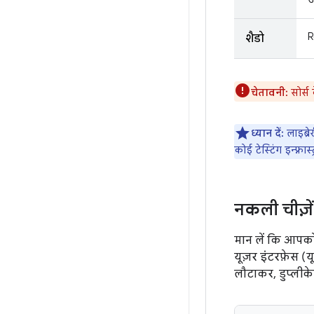
ज
R
शैडो
चेतावनी:
सोर्स
ध्यान दें:
लाइब्रे
कोई टेस्टिंग इन्फ़्र
नकली चीज़े
मान लें कि आपको
यूज़र इंटरफ़ेस (
लौटाकर, डुप्लीके