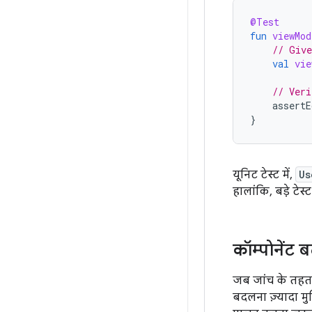
@Test
fun
viewMod
// Give
val
vie
// Veri
assertE
}
यूनिट टेस्ट में,
Us
हालांकि, बड़े टे
कॉम्पोनेंट 
जब जांच के तहत आ
बदलना ज़्यादा म