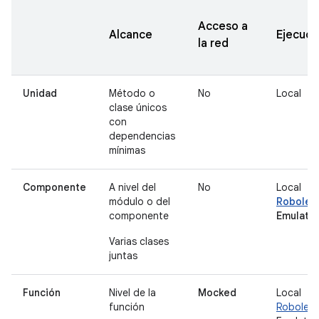
Acceso a
Alcance
Ejecuci
la red
Unidad
Método o
No
Local
clase únicos
con
dependencias
mínimas
Componente
A nivel del
No
Local
módulo o del
Robolect
componente
Emulato
Varias clases
juntas
Función
Nivel de la
Mocked
Local
función
Robolect