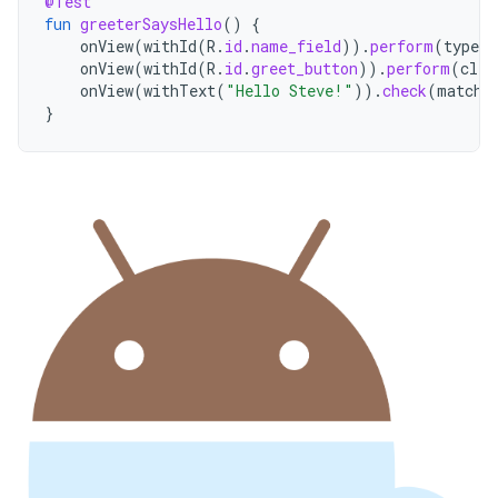
@Test
fun
greeterSaysHello
()
{
onView
(
withId
(
R
.
id
.
name_field
)).
perform
(
typeTe
onView
(
withId
(
R
.
id
.
greet_button
)).
perform
(
clic
onView
(
withText
(
"Hello Steve!"
)).
check
(
matche
}