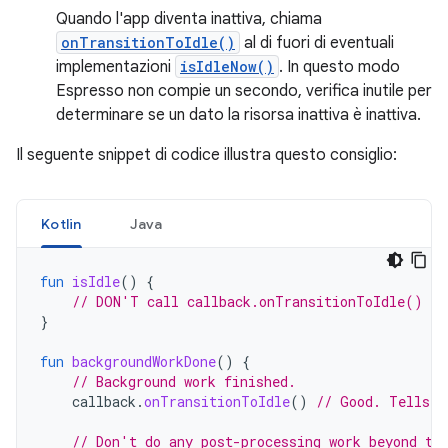
Quando l'app diventa inattiva, chiama
onTransitionToIdle()
al di fuori di eventuali
implementazioni
isIdleNow()
. In questo modo
Espresso non compie un secondo, verifica inutile per
determinare se un dato la risorsa inattiva è inattiva.
Il seguente snippet di codice illustra questo consiglio:
Kotlin
Java
fun
isIdle
()
{
// DON'T call callback.onTransitionToIdle() he
}
fun
backgroundWorkDone
()
{
// Background work finished.
callback
.
onTransitionToIdle
()
// Good. Tells E
// Don't do any post-processing work beyond th