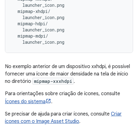
    launcher_icon.png

  mipmap-xhdpi/

    launcher_icon.png

  mipmap-hdpi/

    launcher_icon.png

  mipmap-mdpi/

No exemplo anterior de um dispositivo xxhdpi, é possível
fornecer uma ícone de maior densidade na tela de início
no diretório
mipmap-xxxhdpi
.
Para orientações sobre criação de ícones, consulte
Ícones do sistema
.
Se precisar de ajuda para criar ícones, consulte
Criar
ícones com o Image Asset Studio
.