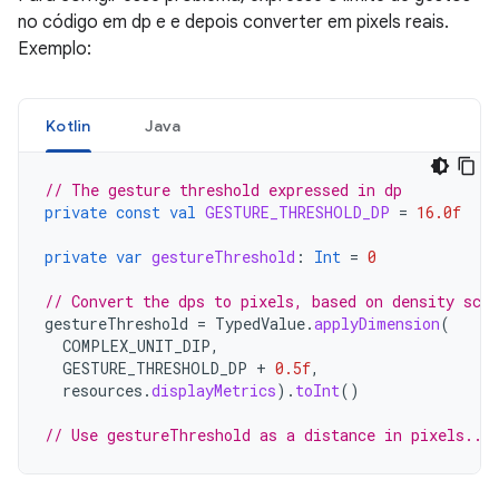
no código em dp e e depois converter em pixels reais.
Exemplo:
Kotlin
Java
// The gesture threshold expressed in dp
private
const
val
GESTURE_THRESHOLD_DP
=
16.0f
private
var
gestureThreshold
:
Int
=
0
// Convert the dps to pixels, based on density scal
gestureThreshold
=
TypedValue
.
applyDimension
(
COMPLEX_UNIT_DIP
,
GESTURE_THRESHOLD_DP
+
0.5f
,
resources
.
displayMetrics
).
toInt
()
// Use gestureThreshold as a distance in pixels...