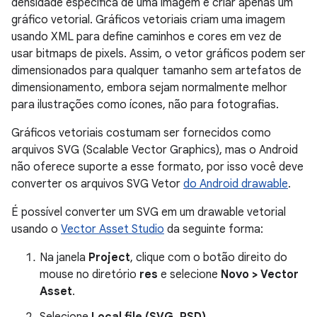
densidade específica de uma imagem é criar apenas um
gráfico vetorial. Gráficos vetoriais criam uma imagem
usando XML para define caminhos e cores em vez de
usar bitmaps de pixels. Assim, o vetor gráficos podem ser
dimensionados para qualquer tamanho sem artefatos de
dimensionamento, embora sejam normalmente melhor
para ilustrações como ícones, não para fotografias.
Gráficos vetoriais costumam ser fornecidos como
arquivos SVG (Scalable Vector Graphics), mas o Android
não oferece suporte a esse formato, por isso você deve
converter os arquivos SVG Vetor
do Android drawable
.
É possível converter um SVG em um drawable vetorial
usando o
Vector Asset Studio
da seguinte forma:
Na janela
Project
, clique com o botão direito do
mouse no diretório
res
e selecione
Novo > Vector
Asset
.
Selecione
Local file (SVG, PSD)
.