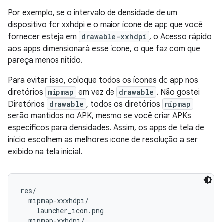
Por exemplo, se o intervalo de densidade de um
dispositivo for xxhdpi e o maior ícone de app que você
fornecer esteja em
drawable-xxhdpi
, o Acesso rápido
aos apps dimensionará esse ícone, o que faz com que
pareça menos nítido.
Para evitar isso, coloque todos os ícones do app nos
diretórios
mipmap
em vez de
drawable
. Não gostei
Diretórios
drawable
, todos os diretórios
mipmap
serão mantidos no APK, mesmo se você criar APKs
específicos para densidades. Assim, os apps de tela de
início escolhem as melhores ícone de resolução a ser
exibido na tela inicial.
res/

  mipmap-xxxhdpi/

    launcher_icon.png

  mipmap-xxhdpi/
