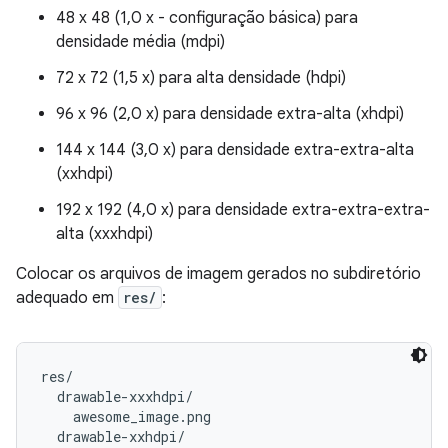
48 x 48 (1,0 x - configuração básica) para
densidade média (mdpi)
72 x 72 (1,5 x) para alta densidade (hdpi)
96 x 96 (2,0 x) para densidade extra-alta (xhdpi)
144 x 144 (3,0 x) para densidade extra-extra-alta
(xxhdpi)
192 x 192 (4,0 x) para densidade extra-extra-extra-
alta (xxxhdpi)
Colocar os arquivos de imagem gerados no subdiretório
adequado em
res/
:
res/

  drawable-xxxhdpi/

    awesome_image.png

  drawable-xxhdpi/
