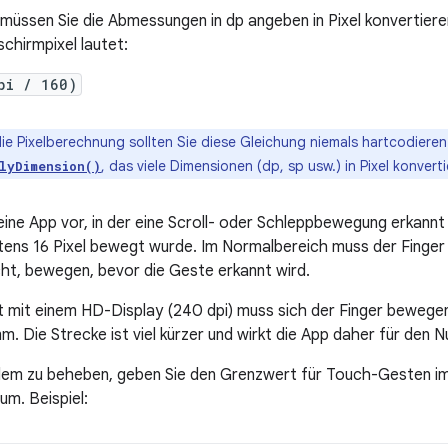
en müssen Sie die Abmessungen in dp angeben in Pixel konvertie
dschirmpixel lautet:
pi / 160)
die Pixelberechnung sollten Sie diese Gleichung niemals hartcodiere
, das viele Dimensionen (dp, sp usw.) in Pixel konverti
lyDimension()
h eine App vor, in der eine Scroll- oder Schleppbewegung erkann
tens 16 Pixel bewegt wurde. Im Normalbereich muss der Finge
ht, bewegen, bevor die Geste erkannt wird.
 mit einem HD-Display (240 dpi) muss sich der Finger bewege
m. Die Strecke ist viel kürzer und wirkt die App daher für den N
lem zu beheben, geben Sie den Grenzwert für Touch-Gesten im
 um. Beispiel: