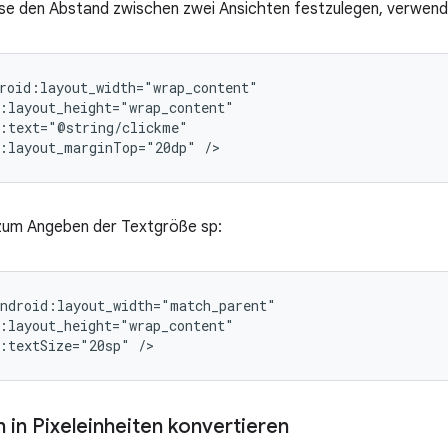
se den Abstand zwischen zwei Ansichten festzulegen, verwend
d:layout_marginTop="20dp"
/>
zum Angeben der Textgröße sp:
:textSize="20sp"
/>
 in Pixeleinheiten konvertieren