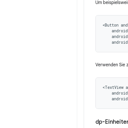
Um beispielswei
<Button
androi
Verwenden Sie 
<TextView
android
dp-Einheiten