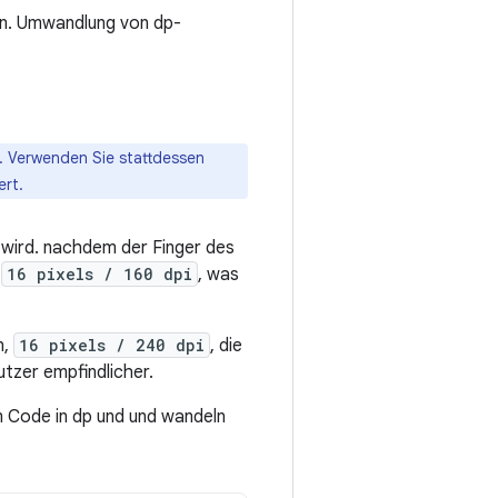
ren. Umwandlung von dp-
n. Verwenden Sie stattdessen
ert.
t wird. nachdem der Finger des
r
16 pixels / 160 dpi
, was
n,
16 pixels / 240 dpi
, die
utzer empfindlicher.
 Code in dp und und wandeln