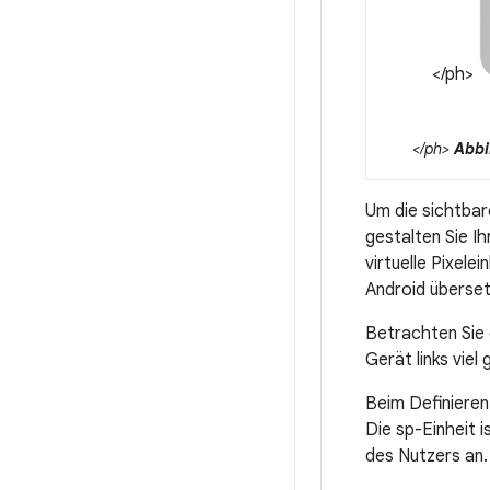
</ph>
</ph>
Abbi
Um die sichtbar
gestalten Sie I
virtuelle Pixele
Android überset
Betrachten Sie d
Gerät links viel
Beim Definiere
Die sp-Einheit 
des Nutzers an.