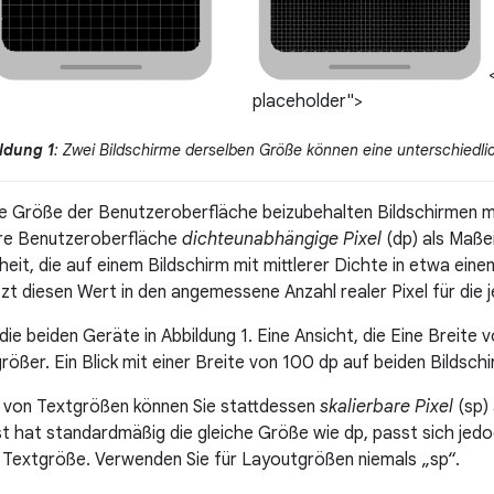
<
placeholder">
ldung 1
: Zwei Bildschirme derselben Größe können eine unterschiedli
e Größe der Benutzeroberfläche beizubehalten Bildschirmen mi
hre Benutzeroberfläche
dichteunabhängige Pixel
(dp) als Maßei
inheit, die auf einem Bildschirm mit mittlerer Dichte in etwa eine
zt diesen Wert in den angemessene Anzahl realer Pixel für die j
ie beiden Geräte in Abbildung 1. Eine Ansicht, die Eine Breite 
 größer. Ein Blick mit einer Breite von 100 dp auf beiden Bildschi
n von Textgrößen können Sie stattdessen
skalierbare Pixel
(sp)
ist hat standardmäßig die gleiche Größe wie dp, passt sich je
 Textgröße. Verwenden Sie für Layoutgrößen niemals „sp“.