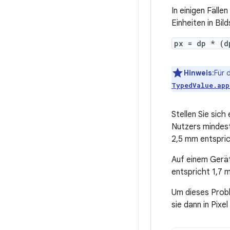
In einigen Fäll
Einheiten in Bil
px = dp * (d
Hinweis
:Für 
TypedValue.app
Stellen Sie sic
Nutzers mindes
2,5 mm entspric
Auf einem Gerät
entspricht 1,7 m
Um dieses Prob
sie dann in Pixel