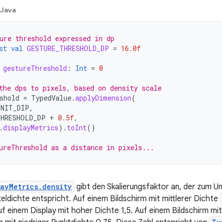
Java
ure threshold expressed in dp
st
val
GESTURE_THRESHOLD_DP
=
16.0f
gestureThreshold
:
Int
=
0
the dps to pixels, based on density scale
shold
=
TypedValue
.
applyDimension
(
UNIT_DIP
,
THRESHOLD_DP
+
0.5f
,
.
displayMetrics
).
toInt
()
ureThreshold as a distance in pixels...
layMetrics.density
gibt den Skalierungsfaktor an, der zum U
xeldichte entspricht. Auf einem Bildschirm mit mittlerer Dichte
auf einem Display mit hoher Dichte 1,5. Auf einem Bildschirm mi