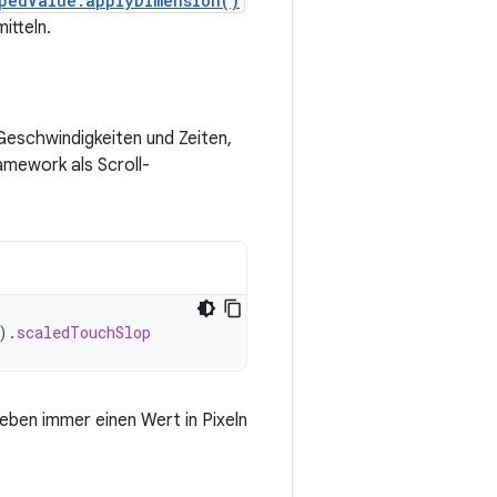
pedValue.applyDimension()
itteln.
Geschwindigkeiten und Zeiten,
amework als Scroll-
).
scaledTouchSlop
eben immer einen Wert in Pixeln