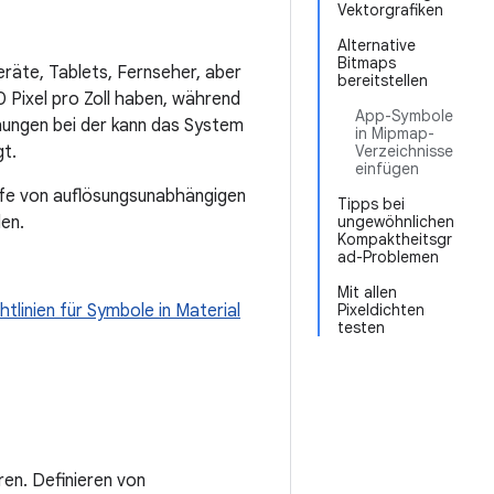
Vektorgrafiken
Alternative
Bitmaps
räte, Tablets, Fernseher, aber
bereitstellen
0 Pixel pro Zoll haben, während
App-Symbole
chungen bei der kann das System
in Mipmap-
gt.
Verzeichnisse
einfügen
ilfe von auflösungsunabhängigen
Tipps bei
len.
ungewöhnlichen
Kompaktheitsgr
ad-Problemen
Mit allen
htlinien für Symbole in Material
Pixeldichten
testen
en. Definieren von