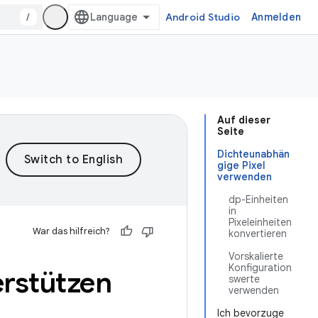
/
Android Studio
Anmelden
Auf dieser
Seite
Dichteunabhän
gige Pixel
verwenden
dp-Einheiten
in
Pixeleinheiten
War das hilfreich?
konvertieren
Vorskalierte
Konfiguration
erstützen
swerte
verwenden
Ich bevorzuge