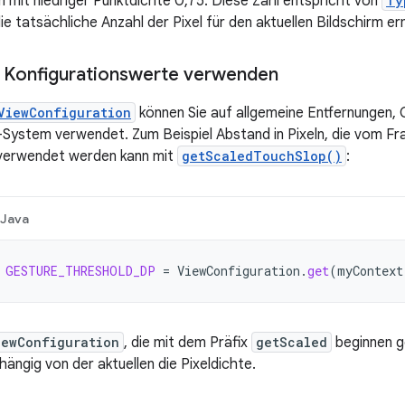
m mit niedriger Punktdichte 0,75. Diese Zahl entspricht von
Ty
e tatsächliche Anzahl der Pixel für den aktuellen Bildschirm erm
e Konfigurationswerte verwenden
ViewConfiguration
können Sie auf allgemeine Entfernungen, 
-System verwendet. Zum Beispiel Abstand in Pixeln, die vom Fr
verwendet werden kann mit
getScaledTouchSlop()
:
Java
GESTURE_THRESHOLD_DP
=
ViewConfiguration
.
get
(
myContext
iewConfiguration
, die mit dem Präfix
getScaled
beginnen g
hängig von der aktuellen die Pixeldichte.