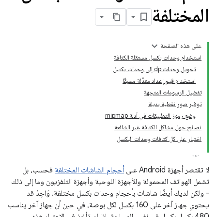
المختلفة
على هذه الصفحة
استخدام وحدات بكسل مستقلة الكثافة
تحويل وحدات dp إلى وحدات بكسل
استخدام قيم إعداد معدَّلة مسبقًا
تفضيل الرسومات المتجهة
توفير صور نقطية بديلة
وضع رموز التطبيقات في أدلة mipmap
نصائح حول مشاكل الكثافة غير الشائعة
اختبار على كل كثافات وحدات البكسل
لا تقتصر أجهزة Android على
أحجام الشاشات المختلفة
فحسب، بل
تشمل الهواتف المحمولة والأجهزة اللوحية وأجهزة التلفزيون وما إلى ذلك
- ولكن لديك أيضًا شاشات بأحجام وحدات بكسل مختلفة. وَاحِدْ قد
يحتوي جهاز آخر على 160 بكسل لكل بوصة، في حين أن جهاز آخر يناسب
480 بكسل بكسل في نفس المساحة. إذا لم تأخذ في الاعتبار هذه