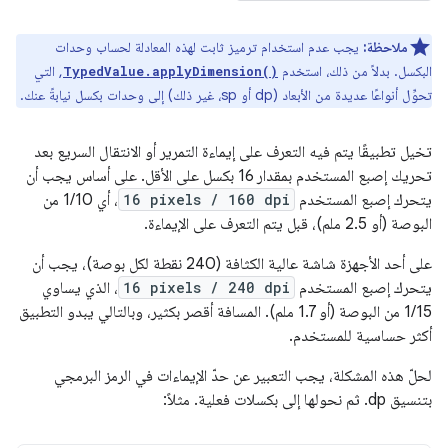
ملاحظة:
يجب عدم استخدام ترميز ثابت لهذه المعادلة لحساب وحدات
البكسل. بدلاً من ذلك، استخدم
, التي
TypedValue.applyDimension()
تحوِّل أنواعًا عديدة من الأبعاد (dp أو sp، غير ذلك) إلى وحدات بكسل نيابةً عنك.
تخيل تطبيقًا يتم فيه التعرف على إيماءة التمرير أو الانتقال السريع بعد
تحريك إصبع المستخدم بمقدار 16 بكسل على الأقل. على أساس يجب أن
يتحرك إصبع المستخدم
16 pixels / 160 dpi
، أي 1/10 من
البوصة (أو 2.5 ملم)، قبل يتم التعرف على الإيماءة.
على أحد الأجهزة شاشة عالية الكثافة (240 نقطة لكل بوصة)، يجب أن
يتحرك إصبع المستخدم
16 pixels / 240 dpi
، الذي يساوي
1/15 من البوصة (أو 1.7 ملم). المسافة أقصر بكثير، وبالتالي يبدو التطبيق
أكثر حساسية للمستخدم.
لحلّ هذه المشكلة، يجب التعبير عن حدّ الإيماءات في الرمز البرمجي
بتنسيق dp. ثم نحولها إلى بكسلات فعلية. مثلاً: