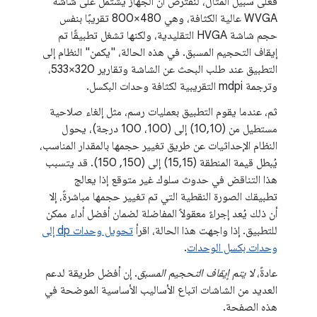
فعلى سبيل المثال، لنفترض أن الجهاز يشتمل على شاشة
WVGA عالية الكثافة، وهي 480×800 تقريبًا بنفس
حجم شاشة HVGA التقليدية، ولكنها تشغل تطبيقًا تم
إيقاف التحجيم المسبق. في هذه الحالة، "يكمن" النظام إلى
التطبيق عند طلب البحث عن الشاشة وتقارير 320×533،
وترجمة mdpi التقريبية لكثافة وحدات البكسل.
ثم، عندما يقوم التطبيق بعمليات رسم، مثل إلغاء صلاحية
مستطيل من (10,10) إلى (100، 100 درجة)، يحول
النظام الإحداثيات عن طريق تغيير حجمها بالمقدار المناسب،
يُبطل قيمة المنطقة (15,15) إلى (150, 150). قد يتسبب
هذا التناقض في حدوث سلوك غير متوقع إذا يعالج
تطبيقك الصورة النقطية التي تم تغيير حجمها مباشرةً، إلا
أن ذلك يُعد إجراءً معقولاً المفاضلة لضمان أفضل أداء ممكن
للتطبيق. إذا واجهت هذا الحالة، اقرأ
تحويل وحدات dp إلى
وحدات بكسل الوحدات
.
عادةً،
لا يتم إيقاف التحجيم المسبق
. إن أفضل طريقة لدعم
العديد من الشاشات اتباع الأساليب الأساسية الموضحة في
هذه الصفحة.