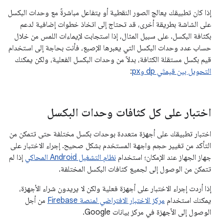
إذا كان تطبيقك يعالج الصور النقطية أو يتفاعل مباشرةً مع وحدات البكسل
على الشاشة بطريقة أخرى، قد تحتاج إلى اتخاذ خطوات إضافية لدعم
بكثافة البكسل. على سبيل المثال، إذا استجابت لإيماءات اللمس من خلال
حساب عدد وحدات البكسل التي يعبرها الإصبع، فأنت بحاجة إلى استخدام
قيم بكسل مستقلة الكثافة، بدلاً من وحدات البكسل الفعلية، ولكن يمكنك
التحويل بين قيمتَي dp وpx
:
اختبار على كل كثافات وحدات البكسل
اختبار تطبيقك على أجهزة متعددة بوحدات بكسل مختلفة حتى تتمكن من
التأكد من تغيير حجم واجهة المستخدم بشكل صحيح. إجراء الاختبار على
جهاز الجهاز عند الإمكان؛ استخدام
نظام التشغيل Android المحاكي
إذا لم
تتمكن من الوصول إلى لجميع كثافات البكسل المختلفة.
إذا أردت إجراء الاختبار على أجهزة فعلية ولكن لا يريدون شراء الأجهزة،
يمكنك استخدام
مركز الاختبار الافتراضي لمنصة Firebase
من أجل
الوصول إلى الأجهزة في مركز بيانات Google.