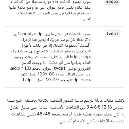
nodpi
موارد لجميع الكثافات هذه موارد مستقلة عن الكثافة. لا
ينفّذ النظام تغيير حجم الموارد التي تم وضع علامة عليها
باستخدام هذا المؤهل، بغض النظر عن كثافة الشاشة
الحالية.
tvdpi
موارد للشاشات في مكان ما بين mdpi وhdpi؛ تَقْرِيبًا
213 نقطة لكل بوصة تقريبًا. لا يُعتبر هذا الإجراء
"أساسيًا" مجموعة الكثافة. إنه في الغالب لأجهزة
التلفزيون، ومعظم التطبيقات لا تحتاج إليها، حيث تتوفر
mdpi وhdpi الموارد كافية لمعظم التطبيقات، ويقوم
النظام بقياسها على أنها مناسبًا. إذا وجدت أنّه من
tvdpi
الضروري توفير
موارد، بحجم 1.33 * mdpi.
على سبيل المثال، صورة 100x100 بكسل تكون
شاشات mdpi بحجم 133×133 بكسل لـ tvdpi.
لإنشاء ملفات قابلة للرسم بديلة للصور النقطية بكثافة مختلفة، اتبع نسبة
القياس 3:4:6:8:12:16 بين الكثافات الأساسية الست. على سبيل المثال،
إذا كان لديك صورة نقطية قابلة للرسم بحجم 48×48 بكسل للشاشات
متوسطة الكثافة، تكون الأحجام كما يلي: