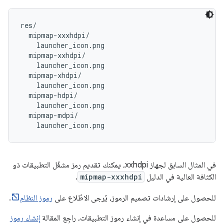
res/

  mipmap-xxxhdpi/

    launcher_icon.png

  mipmap-xxhdpi/

    launcher_icon.png

  mipmap-xhdpi/

    launcher_icon.png

  mipmap-hdpi/

    launcher_icon.png

  mipmap-mdpi/

في المثال السابق لجهاز xxhdpi، يمكنك تقديم رمز مشغّل التطبيقات ذو
الكثافة العالية في الدليل
mipmap-xxxhdpi
.
للحصول على إرشادات تصميم الرموز، يُرجى الاطّلاع على
رموز النظام
.
للحصول على مساعدة في إنشاء رموز التطبيقات، راجِع المقالة
إنشاء رموز