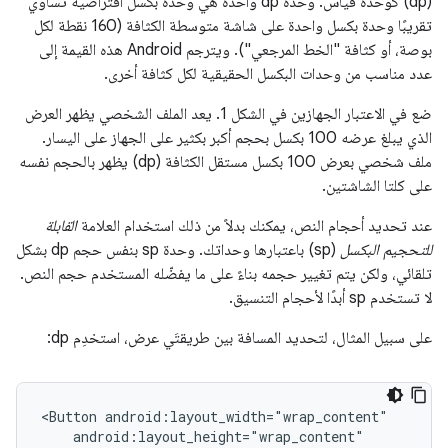
(dp) كوحدة قياس. وحدة dp واحدة هي وحدة بكسل افتراضية تساوي
تقريبًا وحدة بكسل واحدة على شاشة متوسطة الكثافة (160 نقطة لكل
بوصة، أو كثافة "الخط المرجعي"). ويترجم Android هذه القيمة إلى
عدد مناسب من وحدات البكسل الحقيقية لكل كثافة أخرى.
ضع في الاعتبار الجهازين في الشكل 1. يعد الملف الشخصي يظهر العرض
الذي يبلغ عرضه 100 بكسل بحجم أكبر بكثير على الجهاز على اليسار.
ملف شخصي بعرض 100 بكسل مستقل الكثافة (dp) يظهر بالحجم نفسه
على كلتا الشاشتين.
عند تحديد أحجام النص، يمكنك بدلاً من ذلك استخدام العلامة
القابلة
للتحجيم البكسل
(sp) باعتبارها وحداتك. وحدة sp بنفس حجم dp بشكل
تلقائي، ولكن يتم تغيير حجمه بناءً على ما يفضّله المستخدم حجم النص.
لا تستخدم sp أبدًا لأحجام التنسيق.
على سبيل المثال، لتحديد المسافة بين طريقتَي عرض، استخدِم dp:
<Button