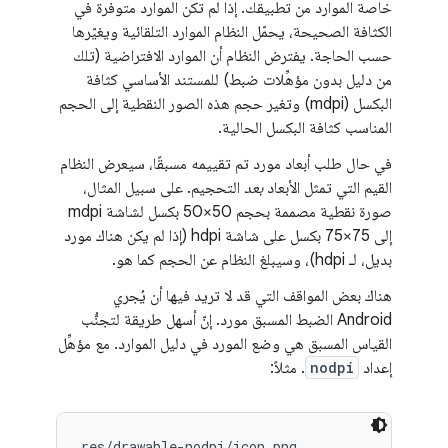
خاصة الموارد من تطبيقك. إذا لم تكن الموارد متوفرة في
الكثافة الصحيحة، يحمّل النظام الموارد التلقائية ويغيّرها
حسب الحاجة. يفترض النظام أن الموارد الافتراضية (تلك
من دليل بدون مؤهِّلات ضبط) للمستند الأساسي كثافة
البكسل (mdpi) وتغير حجم هذه الصور النقطية إلى الحجم
المناسب كثافة البكسل الحالية.
في حال طلب أبعاد مورد تم تقييمه مسبقًا، سيعرض النظام
القيم التي تمثل الأبعاد
بعد
التحجيم. على سبيل المثال،
صورة نقطية مصممة بحجم 50×50 بكسل لشاشة mdpi
إلى 75×75 بكسل على شاشة hdpi (إذا لم يكن هناك مورد
بديل، لـ hdpi)، وسيبلغ النظام عن الحجم كما هو.
هناك بعض المواقف التي قد لا تريد فيها أن يُجري
Android الضبط المسبق مورد. إنّ أسهل طريقة لتجنُّب
القياس المسبق هي وضع المورد في دليل الموارد. مع مؤهِّل
إعداد
nodpi
. مثلاً:
res/drawable-nodpi/icon.png