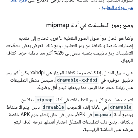
للموارد المناسبة إعدادات الشاشة الحالية، يُرجى الاطّلاع على
نظرة عامة
على موارد التطبيق
.
وضع رموز التطبيقات في أدلة mipmap
وكما هو الحال مع أصول الصور النقطية الأخرى، تحتاج إلى تقديم
إصدارات خاصة بالكثافة من رمز التطبيق. ومع ذلك، تعرض بعض مشغّلات
التطبيقات رمز تطبيقك بنسبة تصل إلى 25% أكبر مما تطلبه حزمة كثافة
الجهاز.
على سبيل المثال، إذا كانت حزمة كثافة الجهاز هي xxhdpi وكان أكبر رمز
تطبيق، توفيره في
drawable-xxhdpi
، سيعمل مشغّل التطبيقات
على زيادة حجم هذا الرمز، مما يجعلها تبدو أقل وضوحًا.
لتجنب هذا، ضع كل رموز التطبيقات في أدلة
mipmap
بدلاً من
drawable
في الأدلة إلغاء الإعجاب
drawable
دليل، يتم الاحتفاظ
بجميع أدلة
mipmap
في APK، حتى في حال إنشاء حِزم APK خاصة
بالكثافة. يتيح ذلك لتطبيقات المشغّل اختيار أفضلها درجة الدقة ليتم
عرضه على الشاشة الرئيسية.