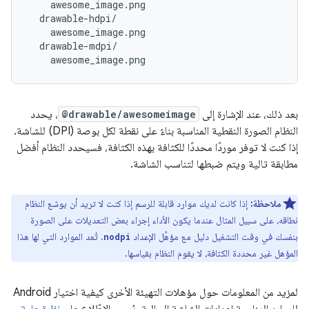
    awesome_image.png

  drawable-hdpi/

    awesome_image.png

  drawable-mdpi/

بعد ذلك، عند الإشارة إلى
@drawable/awesomeimage
، يحدد
النظام الصورة النقطية المناسبة بناءً على نقطة لكل بوصة (DPI) للشاشة.
إذا كنت لا توفر موردًا محددًا للكثافة بهذه الكثافة، فسيحدد النظام أفضل
مطابقة تالية ويتم ضبطها لتناسب الشاشة.
ملاحظة:
إذا كانت لديك موارد قابلة للرسم إذا كنت لا تريد أن يوسّع النظام
نطاقه، على سبيل المثال عندما يكون الأداء إجراء بعض التعديلات على الصورة
بنفسك في وقت التشغيل دليل مع مؤهِّل الإعداد
. تُعد الموارد التي لها هذا
nodpi
المؤهل غير محددة الكثافة، لا يقوم النظام بقياسها.
لمزيد من المعلومات حول مؤهلات التهيئة الأخرى كيفية اختيار Android