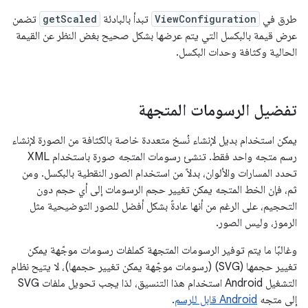
طرق في
ViewConfiguration
تبدأ بالبادئة
getScaled
تضمن
عرض قيمة بالبكسل التي يتم عرضها بشكل صحيح بغض النظر عن القيمة
الحالية وكثافة وحدات البكسل.
تفضيل الرسومات المتجهة
يمكن استخدام بديل لإنشاء نُسخ متعددة خاصة بالكثافة من الصورة لإنشاء
رسم متجه واحد فقط. تنشئ رسومات المتجه صورة باستخدام XML
تحدد المسارات والألوان، بدلاً من استخدام الصور النقطية بالبكسل. ومن
ثم، فإن الخط المتجه يمكن تغيير حجم الرسومات إلى أي حجم دون
التحجيم، على الرغم من أنها عادةً بشكل أفضل للصور التوضيحية مثل
الرموز، وليس الصور.
وغالبًا ما يتم توفير الرسومات المتجهة كملفات رسومات موجّهة يمكن
تغيير حجمها (SVG) (رسومات موجّهة يمكن تغيير حجمها)، لا يتيح نظام
التشغيل Android استخدام هذا التنسيق، لذا يجب تحويل ملفات SVG
إلى متجه
Android قابل للرسم
.