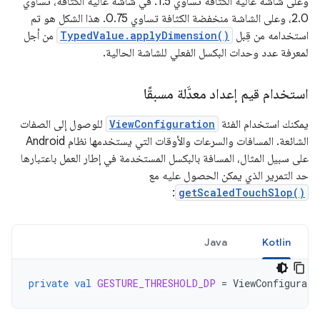
وعلى شاشة عالية الكثافة تساوي 1.5. في شاشة عالية الكثافة، تساوي
2.0، وعلى الشاشة منخفضة الكثافة تساوي 0.75. هذا الشكل هو تم
استخدامه من قِبل
TypedValue.applyDimension()
من أجل
لمعرفة عدد وحدات البكسل الفعلي للشاشة الحالية.
استخدام قيم إعداد معدَّلة مسبقًا
يمكنك استخدام الفئة
ViewConfiguration
للوصول إلى الصفات
الشائعة. المسافات والسرعات والأوقات التي يستخدمها نظام Android
على سبيل المثال، المسافة بالبكسل المستخدمة في إطار العمل باعتبارها
حد التمرير الذي يمكن الحصول عليه مع
:
getScaledTouchSlop()
Java
Kotlin
private
val
GESTURE_THRESHOLD_DP
=
ViewConfigurati