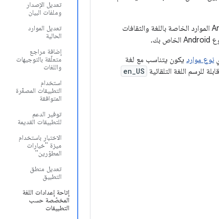
تعديل الإصدار
وملفات البيان
إنها ممارسة جيدة أن تضع موارد خاصة بثقافة محدّدة منفصلة عن بقية تطبيقك. التعامل مع Android الموارد الخاصة باللغة والثقافات
تعديل الموارد
الحالية
بك.
إضافة مراجع
ي
نوع موارد
يكون يتناسب مع لغة
متعلّقة بالتوجيهات
واللغات
لة للرسم اللغة التلقائية
en_US
استخدام
التطبيقات المصغّرة
المتوافقة
توفير الدعم
للتطبيقات القديمة
الاختبار باستخدام
ميزة "خيارات
المطوّرين"
تعديل منطق
التطبيق
إتاحة إعدادات اللغة
المخصّصة حسب
التطبيقات