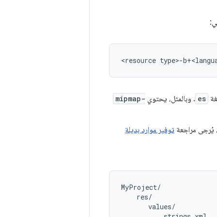
ي:
غة
es
. وبالمثل، يحتوي
mipmap-
توفير موارد بديلة
MyProject/

    res/

       values/

           strings.xml
