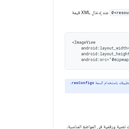
@<resou
عند إدخال XML قيمة
android:src="@mipmap
تطبيقك باستخدام السمة
.
resConfigs
ات نصية ورقمية في المواضع المناسبة.