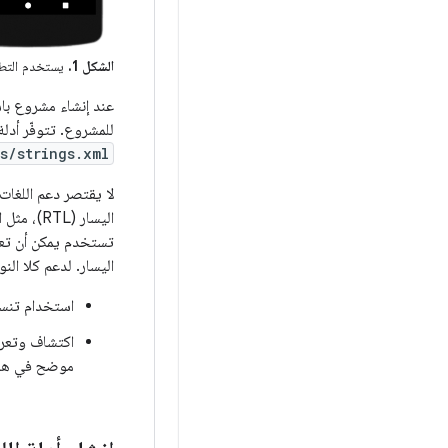
الشكل 1.
يستخدم التطبي
عند إنشاء مشروع باستخدام حزمة تطوير ا
للمشروع. تتوفّر أدل
s/strings.xml
لا يقتصر دعم اللغا
اليسار (
اليسار. لدعم كلا ال
استخدام تنسي
اكتشاف وتعريف
موضح في هذا ا