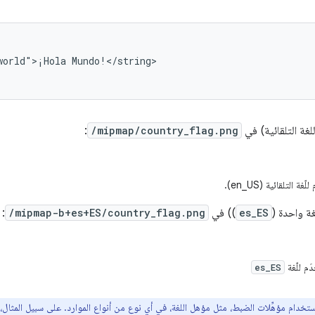
world">¡Hola
Mundo!</string>

للغة التلقائية) في
/mipmap/country_flag.png
:
ة التلقائية (en_US).
غة واحدة (
es_ES
)) في
/mipmap-b+es+ES/country_flag.png
:
َم للّغة
es_ES
تخدام مؤهِّلات الضبط، مثل مؤهل اللغة، في أي نوع من أنواع الموارد. على سبيل المثا