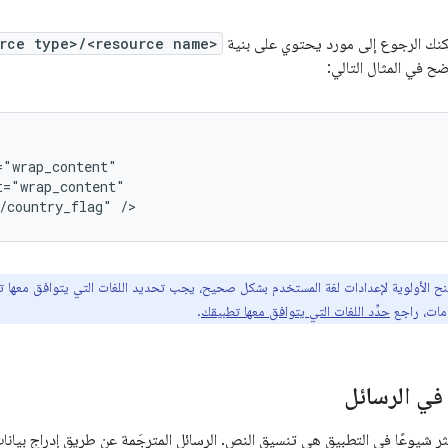
rce type>/<resource name>
ح في المثال التالي:
/country_flag"
/>
نح الأولوية لإعدادات لغة المستخدم بشكل صحيح، يجب تحديد اللغات التي يتوافق معها 
ومات، راجع
حدِّد اللغات التي يتوافق معها تطبيقك
.
في الرسائل
كثر شيوعًا في التطبيق هي تنسيق النص. الرسائل المترجَمة عن طريق إدراج بيان