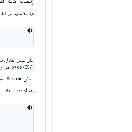
إنشاء أدلة ال
لإتاحة مزيد من اللغ
على سبيل المثال، ي
b+es+ES/
على رم
يحمّل Android الموارد المناسبة وفقًا لإعدادات اللغة الجهاز في وقت التشغيل. لمزيد من المعلومات، يُرجى مراجعة
بعد أن تقرر اللغات ال