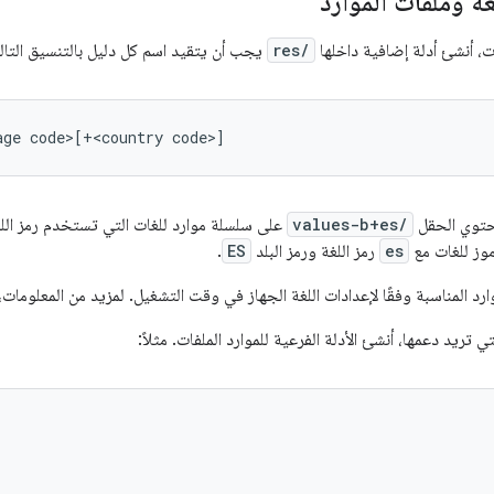
لغة وملفات الموارد
ات، أنشئ أدلة إضافية داخلها
res/
يجب أن يتقيد اسم كل دليل بالتنسيق التال
حتوي الحقل
values-b+es/
على سلسلة موارد للغات التي تستخدم رمز الل
وز للغات مع
es
رمز اللغة ورمز البلد
ES
.
تي تريد دعمها، أنشئ الأدلة الفرعية للموارد الملفات. مثلاً: