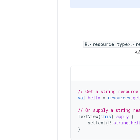
R.<resource type>.<r
ية:
// Get a string resource
val
hello
=
resources
.
ge
// Or supply a string re
TextView
(
this
).
apply
{
setText
(
R
.
string
.
hel
}