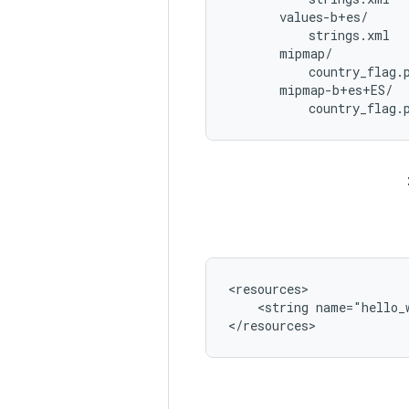
       values-b+es/

           strings.xml

       mipmap/

           country_flag.p
       mipmap-b+es+ES/

<string
name="hello_
</resources>