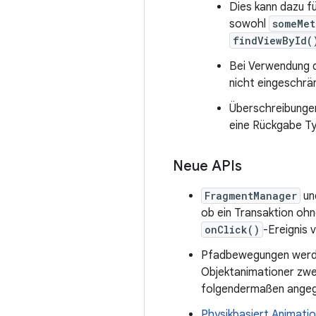
Dies kann dazu f
sowohl
someMet
findViewById(
Bei Verwendung d
nicht eingeschrän
Überschreibungen
eine Rückgabe Typ
Neue APIs
FragmentManager
un
ob ein Transaktion ohn
onClick()
-Ereignis 
Pfadbewegungen werd
Objektanimationer zwei
folgendermaßen ange
Physikbasiert Animatio