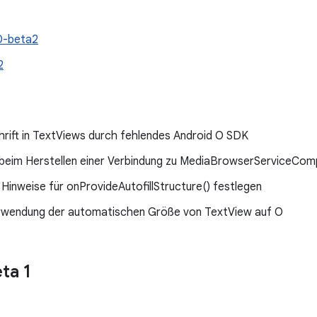
0-beta2
2
hrift in TextViews durch fehlendes Android O SDK
beim Herstellen einer Verbindung zu MediaBrowserServiceCom
inweise für onProvideAutofillStructure() festlegen
erwendung der automatischen Größe von TextView auf O
ta 1