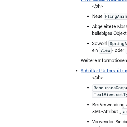
</ph>
Neue
FlingAni
Abgeleitete Kla
beliebiges Objekt
Sowohl
SpringA
ein
View
- oder
Weitere Informationen 
Schriftart Unterstützu
</ph>
ResourcesComp
TextView.setT
Bei Verwendung v
XML-Attribut „
a
Verwenden Sie die