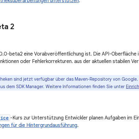
otheksüberarbeitungen unterstützen
.
ta 2
.0.0-beta2 eine Vorabveröffentlichung ist. Die API-Oberfläche 
nktionen oder Fehlerkorrekturen. aus der aktuellen stabilen Ver
theken sind jetzt verfügbar über das Maven-Repository von Google.
aus dem SDK Manager. Weitere Informationen finden Sie unter
Einric
vice
-Kurs zur Unterstützung Entwickler planen Aufgaben im Ei
ngen für die Hintergrundausführung
.