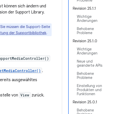
Probleme
ist können sich ändern und
Revision 25.1.1
sion der Support Library.
Wichtige
Änderungen
 Sie müssen die Support-Seite
Behobene
htung der Supportbibliothek
.
Probleme
Revision 25.1.0
Wichtige
Änderungen
upportMediaController()
Neue und
geänderte APIs
etMediaController()
.
Behobene
Probleme
bereits ausgewähltes
Einstellung von
Produkten und
Funktionen
stelle von
View
zurück.
Revision 25.0.1
Behobene