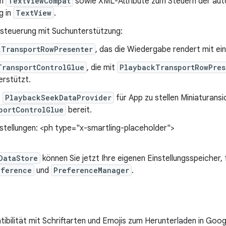
in
TextViewCompat
sowie XML-Attribute zum Steuern der au
g in
TextView
.
teuerung mit Suchunterstützung:
kTransportRowPresenter
, das die Wiedergabe rendert mit ei
TransportControlGlue
, die mit
PlaybackTransportRowPres
erstützt.
e
PlaybackSeekDataProvider
für App zu stellen Miniaturansi
portControlGlue
bereit.
stellungen: <ph type="x-smartling-placeholder">
DataStore
können Sie jetzt Ihre eigenen Einstellungsspeicher,
eference
und
PreferenceManager
.
ibilität mit Schriftarten und Emojis zum Herunterladen in Goog