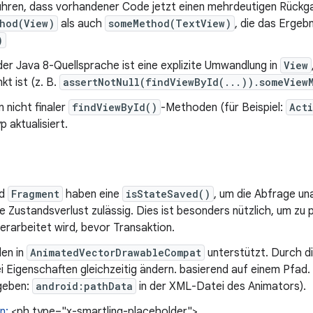
ühren, dass vorhandener Code jetzt einen mehrdeutigen Rückga
hod(View)
als auch
someMethod(TextView)
, die das Ergeb
)
er Java 8-Quellsprache ist eine explizite Umwandlung in
View
kt ist (z. B.
assertNotNull(findViewById(...)).someView
 nicht finaler
findViewById()
-Methoden (für Beispiel:
Act
 aktualisiert.
d
Fragment
haben eine
isStateSaved()
, um die Abfrage un
e Zustandsverlust zulässig. Dies ist besonders nützlich, um zu 
verarbeitet wird, bevor Transaktion.
en in
AnimatedVectorDrawableCompat
unterstützt. Durch d
 Eigenschaften gleichzeitig ändern. basierend auf einem Pfad.
geben:
android:pathData
in der XML-Datei des Animators).
n:
<ph type="x-smartling-placeholder">