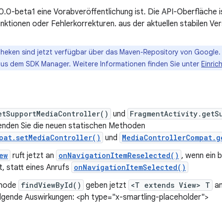
0.0-beta1 eine Vorabveröffentlichung ist. Die API-Oberfläche 
nktionen oder Fehlerkorrekturen. aus der aktuellen stabilen Ver
theken sind jetzt verfügbar über das Maven-Repository von Google.
aus dem SDK Manager. Weitere Informationen finden Sie unter
Einric
etSupportMediaController()
und
FragmentActivity.getS
enden Sie die neuen statischen Methoden
pat.setMediaController()
und
MediaControllerCompat.g
ew
ruft jetzt an
onNavigationItemReselected()
, wenn ein 
, statt eines Anrufs
onNavigationItemSelected()
thode
findViewById()
geben jetzt
<T extends View> T
an
lgende Auswirkungen: <ph type="x-smartling-placeholder">