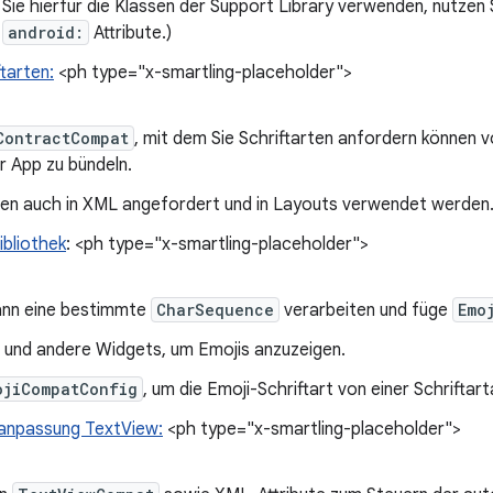
 Sie hierfür die Klassen der Support Library verwenden, nutzen
n
android:
Attribute.)
tarten:
<ph type="x-smartling-placeholder">
ContractCompat
, mit dem Sie Schriftarten anfordern können v
er App zu bündeln.
nen auch in XML angefordert und in Layouts verwendet werden
ibliothek
: <ph type="x-smartling-placeholder">
nn eine bestimmte
CharSequence
verarbeiten und füge
Emo
und andere Widgets, um Emojis anzuzeigen.
ojiCompatConfig
, um die Emoji-Schriftart von einer Schriftart
anpassung TextView:
<ph type="x-smartling-placeholder">