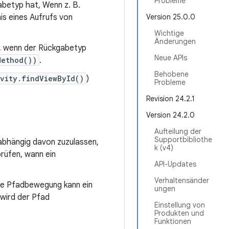
Probleme
betyp hat, Wenn z. B.
nis eines Aufrufs von
Version 25.0.0
Wichtige
Änderungen
, wenn der Rückgabetyp
Neue APIs
Method())
.
Behobene
ivity.findViewById()
)
Probleme
Revision 24.2.1
Version 24.2.0
Aufteilung der
Supportbibliothe
abhängig davon zuzulassen,
k (v4)
prüfen, wann ein
API-Updates
Verhaltensänder
ie Pfadbewegung kann ein
ungen
 wird der Pfad
Einstellung von
Produkten und
Funktionen