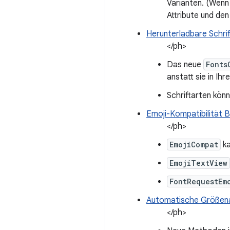
Varianten. (Wenn
Attribute und de
Herunterladbare Schrif
</ph>
Das neue
Fonts
anstatt sie in Ihr
Schriftarten kön
Emoji-Kompatibilität B
</ph>
EmojiCompat
ka
EmojiTextView
FontRequestEm
Automatische Größen
</ph>