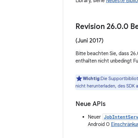
Library, siehe
Neueste Bibli
Revision 26
.
0
.
0 Be
(Juni 2017)
Bitte beachten Sie, dass 26
enthalten nicht unbedingt Fu
Wichtig
:Die Supportbiblio
nicht herunterladen, des SDK 
Neue APIs
Neuer
JobIntentSer
Android O
Einschränku