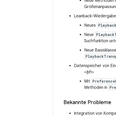
Neue Methoden 
Größenanpassun
Leanback-Wiedergabes
Neues
Playbac
Neue
Playback
Suchfunktion unt
Neue Basisklass
PlaybackTrans
Datenspeicher von Ein
</ph>
Mit
Preference
Methoden in
Pr
Bekannte Probleme
Integration von Kompat