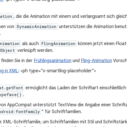
mation
, die die Animation mit einem und verlangsamt sich gleic
ssen von
DynamicAnimation
unterstützen die Animation benutz
.
nimation
als auch
FlingAnimation
können jetzt einen Floa
Object
verknüpft werden.
finden Sie in der
Frühlingsanimation
und
Fling-Animation
Vorsch
ng in XML
: <ph type="x-smartling-placeholder">
at.getFont
ermöglicht das Laden der Schriftart einschließlich 
ypeface()
.
on AppCompat unterstützt TextView die Angabe einer Schrift
ndroid:fontFamily
“ für Schriftfamilien.
 XML-Schriftfamilie, um Schriftfamilien mit Stil und Schriftstär