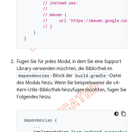
// instead use:
//
// maven {
//     url 'https://maven.google.com'
// }
}
}
Fügen Sie für jedes Modul, in dem Sie eine Support
Library verwenden möchten, die Bibliothek im
dependencies
-Block der
build.gradle
-Datei
des Moduls hinzu. Wenn Sie beispielsweise die v4-
Kern-Utils-Bibliothek hinzufügen möchten, fügen Sie
Folgendes hinzu:
dependencies
{
...
implementation
"com.android.support:sup