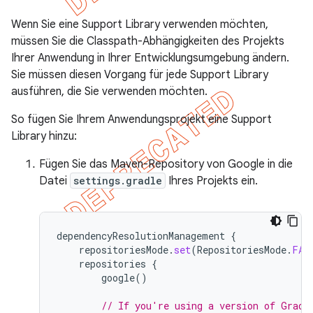
Wenn Sie eine Support Library verwenden möchten,
müssen Sie die Classpath-Abhängigkeiten des Projekts
Ihrer Anwendung in Ihrer Entwicklungsumgebung ändern.
Sie müssen diesen Vorgang für jede Support Library
ausführen, die Sie verwenden möchten.
So fügen Sie Ihrem Anwendungsprojekt eine Support
Library hinzu:
Fügen Sie das Maven-Repository von Google in die
Datei
settings.gradle
Ihres Projekts ein.
dependencyResolutionManagement
{
repositoriesMode
.
set
(
RepositoriesMode
.
FAI
repositories
{
google
()
// If you're using a version of Gradl