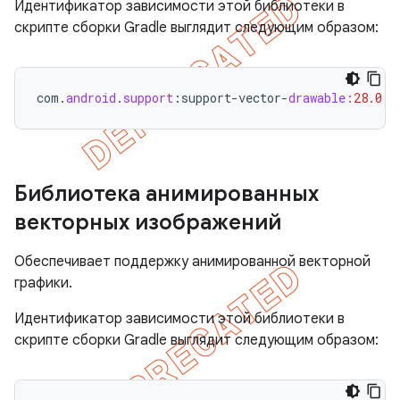
Идентификатор зависимости этой библиотеки в
скрипте сборки Gradle выглядит следующим образом:
com
.
android
.
support
:
support
-
vector
-
drawable:
28.0
.
0
Библиотека анимированных
векторных изображений
Обеспечивает поддержку анимированной векторной
графики.
Идентификатор зависимости этой библиотеки в
скрипте сборки Gradle выглядит следующим образом: