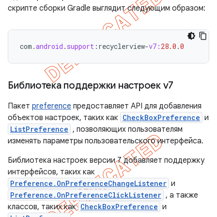
скрипте сборки Gradle выглядит следующим образом:
com
.
android
.
support
:
recyclerview
-
v7:
28.0
.
0
Библиотека поддержки настроек v7
Пакет
preference
предоставляет API для добавления
объектов настроек, таких как
CheckBoxPreference
и
ListPreference
, позволяющих пользователям
изменять параметры пользовательского интерфейса.
Библиотека настроек версии 7 добавляет поддержку
интерфейсов, таких как
Preference.OnPreferenceChangeListener
и
Preference.OnPreferenceClickListener
, а также
классов, таких как
CheckBoxPreference
и