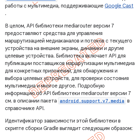
работы с мультимедиа, поддерживающие
Google Cast
.
В целом, API библиотеки mediarouter версии 7
предоставляют средства для управления
маршрутизацией медиаканалов и потоков с текущего
устройства на внешние экраны, динамики и другие
целевые устройства. Библиотека включает API для
публикации поставщиков маршрутизации мультимедиа
для конкретных приложений, для обнаружения и
выбора целевых устройств, для проверки состояния
мультимедиа и многое другое. Подробную
информацию об API библиотеки mediarouter версии 7
см. в описании пакета
android.support.v7.media
в
справочнике API.
Идентификатор зависимости этой библиотеки в
скрипте сборки Gradle выглядит следующим образом: