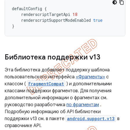
defaultConfig
{
renderscriptTargetApi
18
renderscriptSupportModeEnabled
true
}
Библиотека поддержки v13
Эта библиотека добавляет поддержку шаблона
пользовательского интерфейса
«Фрагменты»
с
классом (
FragmentCompat
) и дополнительными
классами поддержки фрагментов. Для получения
дополнительной информации о фрагментах см.
руководство разработчика
по фрагментам
.
Подробную информацию об API библиотеки
поддержки v13 см. в пакете
android.support.v13
в
справочнике API.