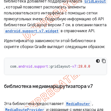
библиотека добавляет поддержку класса
GridLayout
, который позволяет располагать элементы
пользовательского интерфейса с помощью сетки
прямоугольных ячеек. Подробную информацию об API
библиотеки GridLayout версии 7 см. в описании пакета
android.support.v7.widget
в справочнике API.
Идентификатор зависимости этой библиотеки в
скрипте сборки Gradle выглядит следующим образом:
com
.
android
.
support
:
gridlayout
-
v7:
28.0
.
0
библиотека медиамаршрутизатора v7
Эта библиотека предоставляет
MediaRouter
,
MediaRouteProvider
и связанные с ними классы для