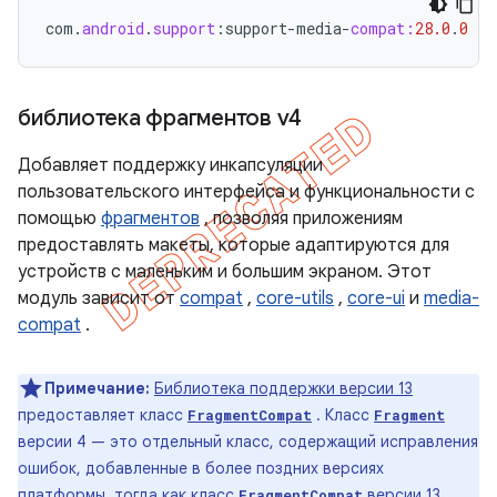
com
.
android
.
support
:
support
-
media
-
compat:
28.0
.
0
библиотека фрагментов v4
Добавляет поддержку инкапсуляции
пользовательского интерфейса и функциональности с
помощью
фрагментов
, позволяя приложениям
предоставлять макеты, которые адаптируются для
устройств с маленьким и большим экраном. Этот
модуль зависит от
compat
,
core-utils
,
core-ui
и
media-
compat
.
Примечание:
Библиотека поддержки версии 13
предоставляет класс
. Класс
FragmentCompat
Fragment
версии 4 — это отдельный класс, содержащий исправления
ошибок, добавленные в более поздних версиях
платформы, тогда как класс
версии 13
FragmentCompat