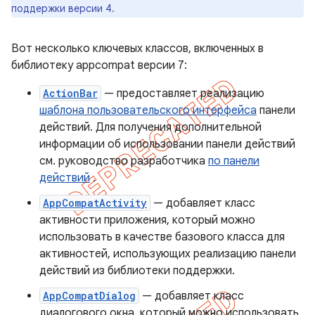
поддержки версии 4.
Вот несколько ключевых классов, включенных в
библиотеку appcompat версии 7:
ActionBar
— предоставляет реализацию
шаблона пользовательского интерфейса
панели
действий. Для получения дополнительной
информации об использовании панели действий
см. руководство разработчика
по панели
действий
.
AppCompatActivity
— добавляет класс
активности приложения, который можно
использовать в качестве базового класса для
активностей, использующих реализацию панели
действий из библиотеки поддержки.
AppCompatDialog
— добавляет класс
диалогового окна, который можно использовать