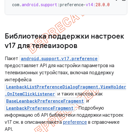
com
.
android
.
support
:
preference
-
v14:
28.0
.
0
Библиотека поддержки настроек
v17 для телевизоров
Пакет
android.support.v17.preference
предоставляет API для настройки параметров на
телевизионных устройствах, включая поддержку
интерфейса
LeanbackListPreferenceDialogFragment.ViewHolder
.OnItemClickListener
и таких классов, как
BaseLeanbackPreferenceFragment
и
LeanbackPreferenceFragment
. Подробную
информацию об API библиотеки поддержки настроек
v17 см. в описании пакета
preference
в справочнике
API.