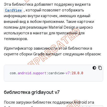
Эта библиотека добавляет поддержку виджета
CardView
, который позволяет отображать
информацию внутри карточек, имеющих единый
внешний вид в любом приложении. Такие карточки
полезны для реализации Material Design и широко
используются в макетах для приложений для
телевизоров.
Идентификатор зависимости этой библиотеки в
скрипте сборки Gradle выглядит следующим образом:
com
.
android
.
support
:
cardview
-
v7:
28.0
.
0
библиотека gridlayout v7
После загрузки библиотек поддержки Android эта