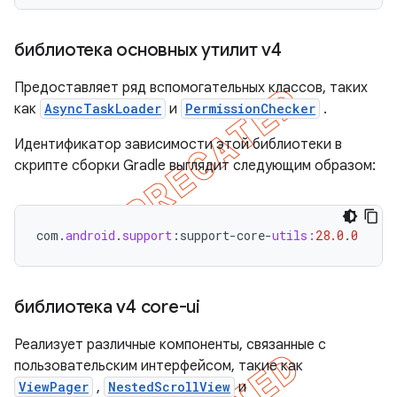
библиотека основных утилит v4
Предоставляет ряд вспомогательных классов, таких
как
AsyncTaskLoader
и
PermissionChecker
.
Идентификатор зависимости этой библиотеки в
скрипте сборки Gradle выглядит следующим образом:
com
.
android
.
support
:
support
-
core
-
utils:
28.0
.
0
библиотека v4 core-ui
Реализует различные компоненты, связанные с
пользовательским интерфейсом, такие как
ViewPager
,
NestedScrollView
и