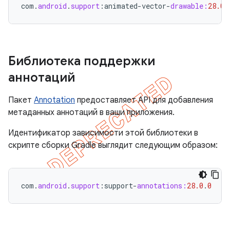
com
.
android
.
support
:
animated
-
vector
-
drawable:
28.0
.
Библиотека поддержки
аннотаций
Пакет
Annotation
предоставляет API для добавления
метаданных аннотаций в ваши приложения.
Идентификатор зависимости этой библиотеки в
скрипте сборки Gradle выглядит следующим образом:
com
.
android
.
support
:
support
-
annotations:
28.0
.
0