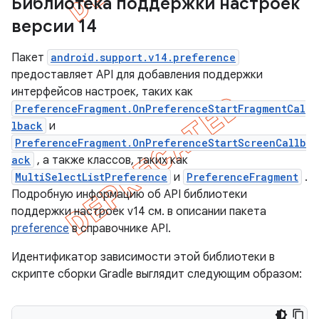
Библиотека поддержки настроек
версии 14
Пакет
android.support.v14.preference
предоставляет API для добавления поддержки
интерфейсов настроек, таких как
PreferenceFragment.OnPreferenceStartFragmentCal
lback
и
PreferenceFragment.OnPreferenceStartScreenCallb
ack
, а также классов, таких как
MultiSelectListPreference
и
PreferenceFragment
.
Подробную информацию об API библиотеки
поддержки настроек v14 см. в описании пакета
preference
в справочнике API.
Идентификатор зависимости этой библиотеки в
скрипте сборки Gradle выглядит следующим образом: