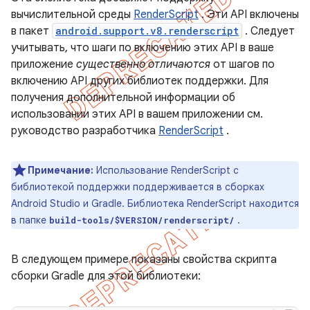
вычислительной среды
RenderScript
. Эти API включены
в пакет
android.support.v8.renderscript
. Следует
учитывать, что шаги по включению этих API в ваше
приложение
существенно отличаются
от шагов по
включению API других библиотек поддержки. Для
получения дополнительной информации об
использовании этих API в вашем приложении см.
руководство разработчика
RenderScript
.
Примечание:
Использование RenderScript с
библиотекой поддержки поддерживается в сборках
Android Studio и Gradle. Библиотека RenderScript находится
в папке
.
build-tools/$VERSION/renderscript/
В следующем примере показаны свойства скрипта
сборки Gradle для этой библиотеки: