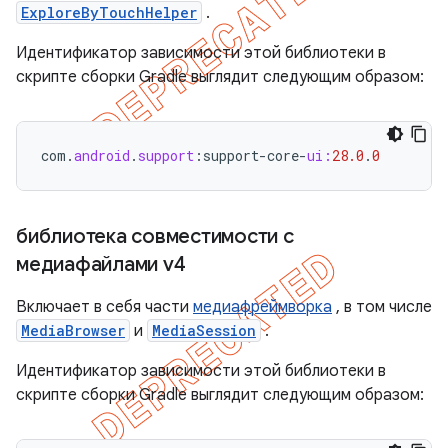
ExploreByTouchHelper
.
Идентификатор зависимости этой библиотеки в
скрипте сборки Gradle выглядит следующим образом:
com
.
android
.
support
:
support
-
core
-
ui:
28.0
.
0
библиотека совместимости с
медиафайлами v4
Включает в себя части
медиафреймворка
, в том числе
MediaBrowser
и
MediaSession
.
Идентификатор зависимости этой библиотеки в
скрипте сборки Gradle выглядит следующим образом: