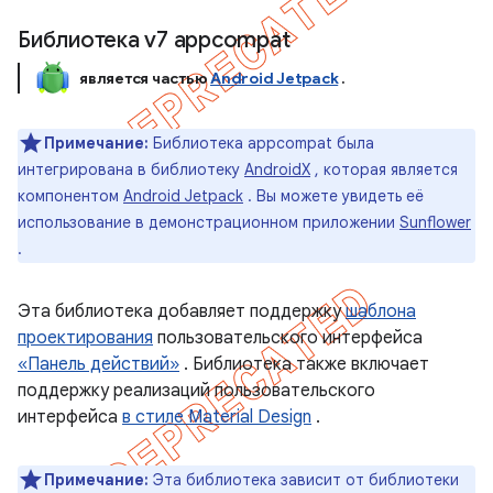
Библиотека v7 appcompat
является частью
Android Jetpack
.
Примечание:
Библиотека appcompat была
интегрирована в библиотеку
AndroidX
, которая является
компонентом
Android Jetpack
. Вы можете увидеть её
использование в демонстрационном приложении
Sunflower
.
Эта библиотека добавляет поддержку
шаблона
проектирования
пользовательского интерфейса
«Панель действий»
. Библиотека также включает
поддержку реализаций пользовательского
интерфейса
в стиле Material Design
.
Примечание:
Эта библиотека зависит от библиотеки