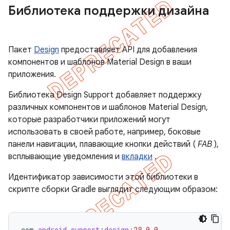
Библиотека поддержки дизайна
Пакет
Design
предоставляет API для добавления
компонентов и шаблонов Material Design в ваши
приложения.
Библиотека Design Support добавляет поддержку
различных компонентов и шаблонов Material Design,
которые разработчики приложений могут
использовать в своей работе, например, боковые
панели навигации, плавающие кнопки действий (
FAB
),
всплывающие уведомления и
вкладки
.
Идентификатор зависимости этой библиотеки в
скрипте сборки Gradle выглядит следующим образом:
com
.
android
.
support
:
design:
28.0
.
0