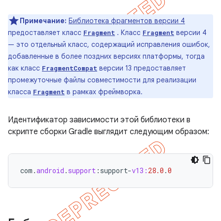
Примечание:
Библиотека фрагментов версии 4
предоставляет класс
. Класс
версии 4
Fragment
Fragment
— это отдельный класс, содержащий исправления ошибок,
добавленные в более поздних версиях платформы, тогда
как класс
версии 13 предоставляет
FragmentCompat
промежуточные файлы совместимости для реализации
класса
в рамках фреймворка.
Fragment
Идентификатор зависимости этой библиотеки в
скрипте сборки Gradle выглядит следующим образом:
com
.
android
.
support
:
support
-
v13:
28.0
.
0