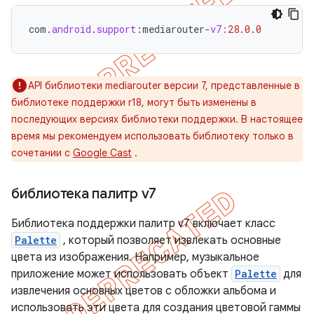
com
.
android
.
support
:
mediarouter
-
v7:
28.0
.
0
API библиотеки mediarouter версии 7, представленные в
библиотеке поддержки r18, могут быть изменены в
последующих версиях библиотеки поддержки. В настоящее
время мы рекомендуем использовать библиотеку только в
сочетании с
Google Cast
.
библиотека палитр v7
Библиотека поддержки палитр v7 включает класс
Palette
, который позволяет извлекать основные
цвета из изображения. Например, музыкальное
приложение может использовать объект
Palette
для
извлечения основных цветов с обложки альбома и
использовать эти цвета для создания цветовой гаммы