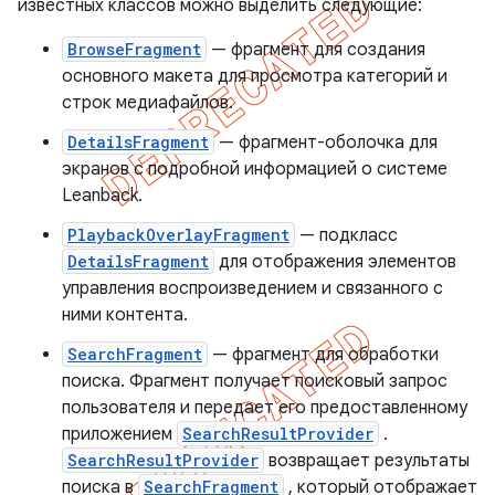
известных классов можно выделить следующие:
BrowseFragment
— фрагмент для создания
основного макета для просмотра категорий и
строк медиафайлов.
DetailsFragment
— фрагмент-оболочка для
экранов с подробной информацией о системе
Leanback.
PlaybackOverlayFragment
— подкласс
DetailsFragment
для отображения элементов
управления воспроизведением и связанного с
ними контента.
SearchFragment
— фрагмент для обработки
поиска. Фрагмент получает поисковый запрос
пользователя и передает его предоставленному
приложением
SearchResultProvider
.
SearchResultProvider
возвращает результаты
поиска в
SearchFragment
, который отображает