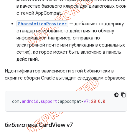
в качестве базового класса для диалоговых окон
с темой AppCompat.
ShareActionProvider
— добавляет поддержку
стандартизированного действия по обмену
информацией (например, отправка по
электронной почте или публикация в социальных
сетях), которое может быть включено в панель
действий.
Идентификатор зависимости этой библиотеки в
скрипте сборки Gradle выглядит следующим образом:
com
.
android
.
support
:
appcompat
-
v7:
28.0
.
0
библиотека Card
View v7