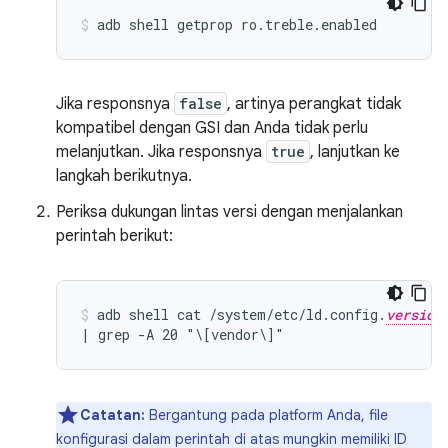
adb shell getprop ro.treble.enabled
Jika responsnya
false
, artinya perangkat tidak
kompatibel dengan GSI dan Anda tidak perlu
melanjutkan. Jika responsnya
true
, lanjutkan ke
langkah berikutnya.
Periksa dukungan lintas versi dengan menjalankan
perintah berikut:
adb shell cat /system/etc/ld.config.
version
| grep -A 20 "\[vendor\]"
Catatan:
Bergantung pada platform Anda, file
konfigurasi dalam perintah di atas mungkin memiliki ID