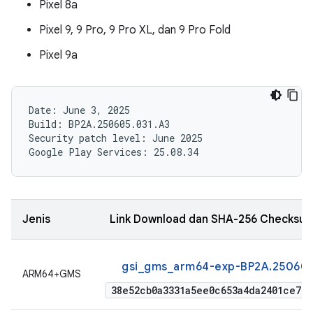
Pixel 8a
Pixel 9, 9 Pro, 9 Pro XL, dan 9 Pro Fold
Pixel 9a
Date: June 3, 2025

Build: BP2A.250605.031.A3

Security patch level: June 2025

Jenis
Link Download dan SHA-256 Checksu
gsi_gms_arm64-exp-BP2A.250605
ARM64+GMS
38e52cb0a3331a5ee0c653a4da2401ce745