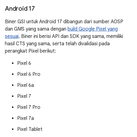
Android 17
Biner GSI untuk Android 17 dibangun dari sumber AOSP
dan GMS yang sama dengan
build Google Pixel yang
sesuai
. Biner ini berisi API dan SDK yang sama, memiliki
hasil CTS yang sama, serta telah divalidasi pada
perangkat Pixel berikut:
Pixel 6
Pixel 6 Pro
Pixel 6a
Pixel 7
Pixel 7 Pro
Pixel 7a
Pixel Tablet