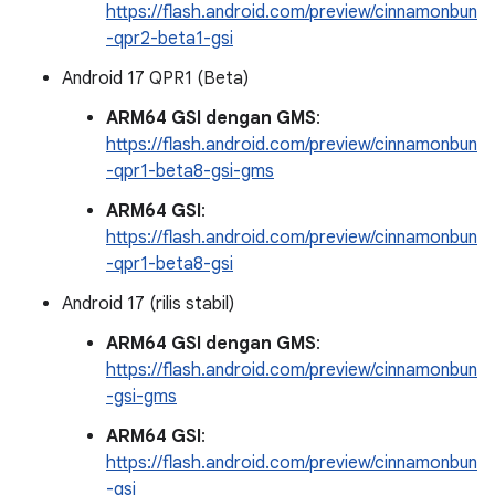
https://flash.android.com/preview/cinnamonbun
-qpr2-beta1-gsi
Android 17 QPR1 (Beta)
ARM64 GSI dengan GMS
:
https://flash.android.com/preview/cinnamonbun
-qpr1-beta8-gsi-gms
ARM64 GSI
:
https://flash.android.com/preview/cinnamonbun
-qpr1-beta8-gsi
Android 17 (rilis stabil)
ARM64 GSI dengan GMS
:
https://flash.android.com/preview/cinnamonbun
-gsi-gms
ARM64 GSI
:
https://flash.android.com/preview/cinnamonbun
-gsi