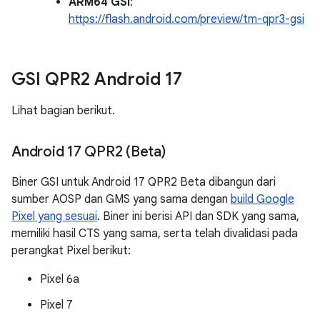
ARM64 GSI
:
https://flash.android.com/preview/tm-qpr3-gsi
GSI QPR2 Android 17
Lihat bagian berikut.
Android 17 QPR2 (Beta)
Biner GSI untuk Android 17 QPR2 Beta dibangun dari
sumber AOSP dan GMS yang sama dengan
build Google
Pixel yang sesuai
. Biner ini berisi API dan SDK yang sama,
memiliki hasil CTS yang sama, serta telah divalidasi pada
perangkat Pixel berikut:
Pixel 6a
Pixel 7