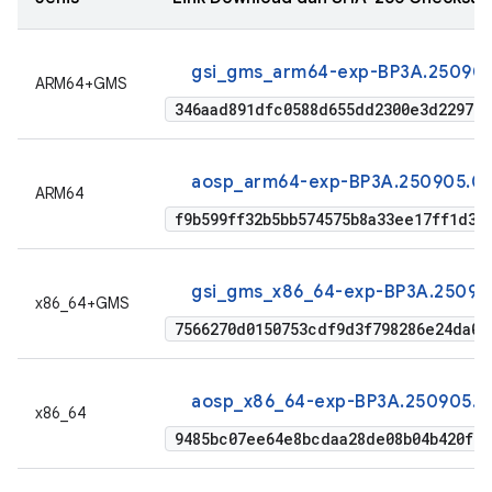
gsi_gms_arm64-exp-BP3A.250905
ARM64+GMS
346aad891dfc0588d655dd2300e3d2297eb
aosp_arm64-exp-BP3A.250905.014
ARM64
f9b599ff32b5bb574575b8a33ee17ff1d33
gsi_gms_x86_64-exp-BP3A.25090
x86_64+GMS
7566270d0150753cdf9d3f798286e24da03
aosp_x86_64-exp-BP3A.250905.0
x86_64
9485bc07ee64e8bcdaa28de08b04b420f48