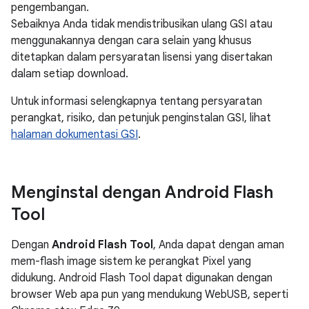
pengembangan.
Sebaiknya Anda tidak mendistribusikan ulang GSI atau
menggunakannya dengan cara selain yang khusus
ditetapkan dalam persyaratan lisensi yang disertakan
dalam setiap download.
Untuk informasi selengkapnya tentang persyaratan
perangkat, risiko, dan petunjuk penginstalan GSI, lihat
halaman dokumentasi GSI
.
Menginstal dengan Android Flash
Tool
Dengan
Android Flash Tool
, Anda dapat dengan aman
mem-flash image sistem ke perangkat Pixel yang
didukung. Android Flash Tool dapat digunakan dengan
browser Web apa pun yang mendukung WebUSB, seperti