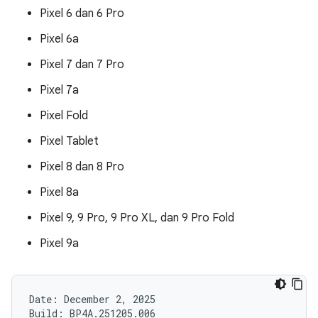
Pixel 6 dan 6 Pro
Pixel 6a
Pixel 7 dan 7 Pro
Pixel 7a
Pixel Fold
Pixel Tablet
Pixel 8 dan 8 Pro
Pixel 8a
Pixel 9, 9 Pro, 9 Pro XL, dan 9 Pro Fold
Pixel 9a
Date: December 2, 2025

Build: BP4A.251205.006
