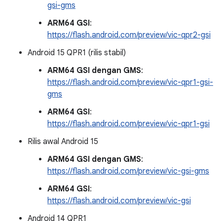
gsi-gms
ARM64 GSI
:
https://flash.android.com/preview/vic-qpr2-gsi
Android 15 QPR1 (rilis stabil)
ARM64 GSI dengan GMS
:
https://flash.android.com/preview/vic-qpr1-gsi-
gms
ARM64 GSI
:
https://flash.android.com/preview/vic-qpr1-gsi
Rilis awal Android 15
ARM64 GSI dengan GMS
:
https://flash.android.com/preview/vic-gsi-gms
ARM64 GSI
:
https://flash.android.com/preview/vic-gsi
Android 14 QPR1