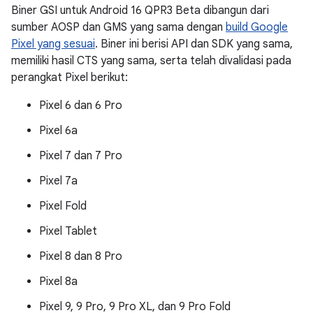
Biner GSI untuk Android 16 QPR3 Beta dibangun dari
sumber AOSP dan GMS yang sama dengan
build Google
Pixel yang sesuai
. Biner ini berisi API dan SDK yang sama,
memiliki hasil CTS yang sama, serta telah divalidasi pada
perangkat Pixel berikut:
Pixel 6 dan 6 Pro
Pixel 6a
Pixel 7 dan 7 Pro
Pixel 7a
Pixel Fold
Pixel Tablet
Pixel 8 dan 8 Pro
Pixel 8a
Pixel 9, 9 Pro, 9 Pro XL, dan 9 Pro Fold