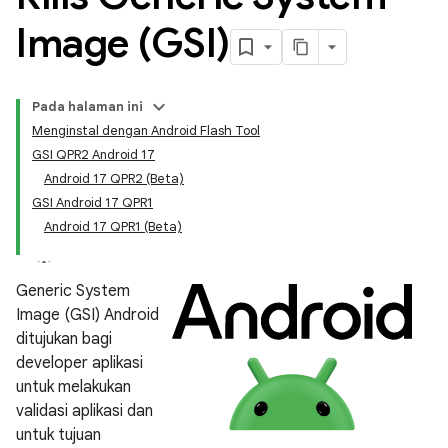
Image (GSI)
Pada halaman ini
Menginstal dengan Android Flash Tool
GSI QPR2 Android 17
Android 17 QPR2 (Beta)
GSI Android 17 QPR1
Android 17 QPR1 (Beta)
Generic System
Image (GSI) Android
ditujukan bagi
developer aplikasi
untuk melakukan
validasi aplikasi dan
untuk tujuan