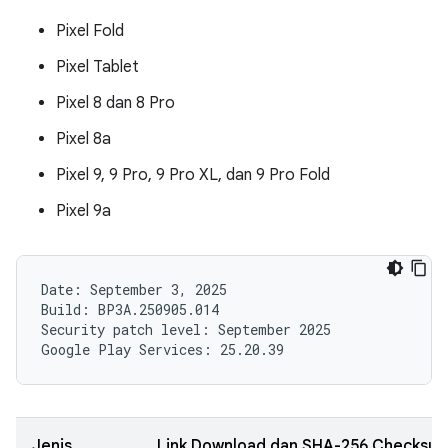
Pixel Fold
Pixel Tablet
Pixel 8 dan 8 Pro
Pixel 8a
Pixel 9, 9 Pro, 9 Pro XL, dan 9 Pro Fold
Pixel 9a
Date: September 3, 2025

Build: BP3A.250905.014

Security patch level: September 2025

Jenis
Link Download dan SHA-256 Checksu