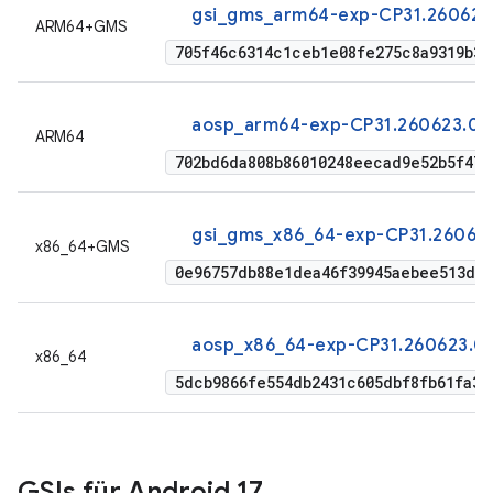
gsi_gms_arm64-exp-CP31.260623
ARM64+GMS
705f46c6314c1ceb1e08fe275c8a9319b3
aosp_arm64-exp-CP31.260623.01
ARM64
702bd6da808b86010248eecad9e52b5f479
gsi_gms_x86_64-exp-CP31.260623
x86_64+GMS
0e96757db88e1dea46f39945aebee513d5a
aosp_x86_64-exp-CP31.260623.01
x86_64
5dcb9866fe554db2431c605dbf8fb61fa3c
GSIs für Android 17