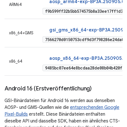
aosp_arm64-exp-BP3A.250905.014
ARM64
f9b599ff32b5bb574575b8a33ee17ff1d33
gsi_gms_x86_64-exp-BP3A.25090
x86_64+GMS
7566270d0150753cdf9d3f798286e24da03
aosp_x86_64-exp-BP3A.250905.0
x86_64
9485bc07ee64e8bcdaa28de08b04b420f48
Android 16 (Erstveröffentlichung)
GSI-Binärdateien für Android 16 werden aus denselben
AOSP- und GMS-Quellen wie die
entsprechenden Google
Pixel-Builds
erstellt. Diese Binärdateien enthalten
dieselbe API und dasselbe SDK, haben ein ähnliches CTS-