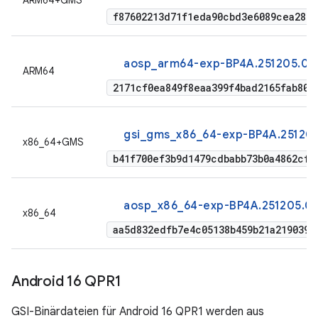
ARM64+GMS
f87602213d71f1eda90cbd3e6089cea2856
aosp_arm64-exp-BP4A.251205.00
ARM64
2171cf0ea849f8eaa399f4bad2165fab80b
gsi_gms_x86_64-exp-BP4A.25120
x86_64+GMS
b41f700ef3b9d1479cdbabb73b0a4862cf9
aosp_x86_64-exp-BP4A.251205.0
x86_64
aa5d832edfb7e4c05138b459b21a2190390
Android 16 QPR1
GSI-Binärdateien für Android 16 QPR1 werden aus