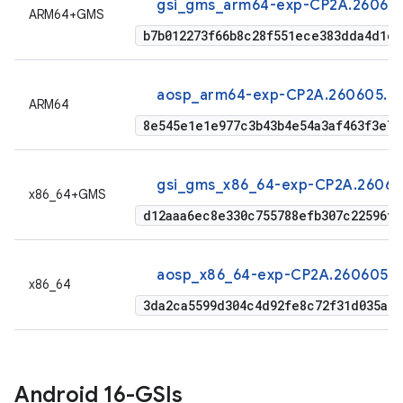
gsi_gms_arm64-exp-CP2A.260605
ARM64+GMS
b7b012273f66b8c28f551ece383dda4d1cb
aosp_arm64-exp-CP2A.260605.01
ARM64
8e545e1e1e977c3b43b4e54a3af463f3e7d
gsi_gms_x86_64-exp-CP2A.26060
x86_64+GMS
d12aaa6ec8e330c755788efb307c22596ff
aosp_x86_64-exp-CP2A.260605.0
x86_64
3da2ca5599d304c4d92fe8c72f31d035a59
Android 16-GSIs