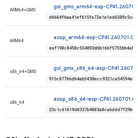
gsi_gms_arm64-exp-CP41.260701.
ARM64+GMS
d6664f6aa41ef615fa72e1a1ed6509c5ca1
aosp_arm64-exp-CP41.260701.005
ARM64
eaf198c8458c554093d6b166f5755bb4a81
gsi_gms_x86_64-exp-CP41.260701
x86_64+GMS
915c87766d64ab5430ecc9321ca54594ef5
aosp_x86_64-exp-CP41.260701.00
x86_64
23c1c61619d8337b4083a8ca6ddd7f29bff