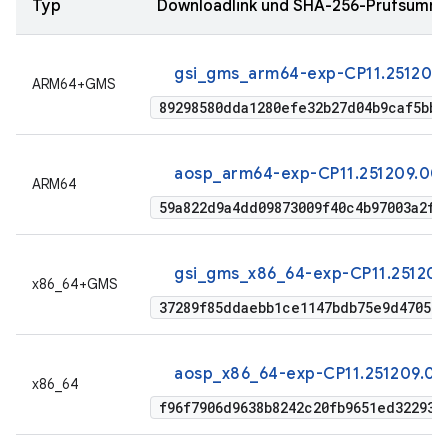
Typ
Downloadlink und SHA-256-Prüfsumm
gsi_gms_arm64-exp-CP11.251209
ARM64+GMS
89298580dda1280efe32b27d04b9caf5bbe
aosp_arm64-exp-CP11.251209.009
ARM64
59a822d9a4dd09873009f40c4b97003a2f2
gsi_gms_x86_64-exp-CP11.251209
x86_64+GMS
37289f85ddaebb1ce1147bdb75e9d470537
aosp_x86_64-exp-CP11.251209.00
x86_64
f96f7906d9638b8242c20fb9651ed322937