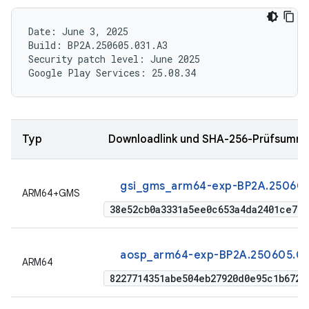
Date: June 3, 2025

Build: BP2A.250605.031.A3

Security patch level: June 2025

Typ
Downloadlink und SHA-256-Prüfsumm
gsi_gms_arm64-exp-BP2A.250605
ARM64+GMS
38e52cb0a3331a5ee0c653a4da2401ce745
aosp_arm64-exp-BP2A.250605.03
ARM64
8227714351abe504eb27920d0e95c1b6727