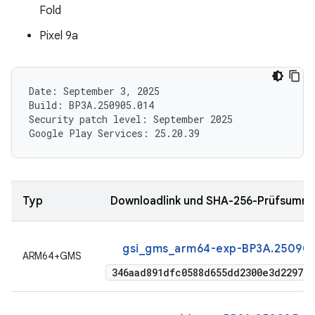
Fold
Pixel 9a
Date: September 3, 2025

Build: BP3A.250905.014

Security patch level: September 2025

Typ
Downloadlink und SHA-256-Prüfsumm
gsi_gms_arm64-exp-BP3A.250905
ARM64+GMS
346aad891dfc0588d655dd2300e3d2297eb