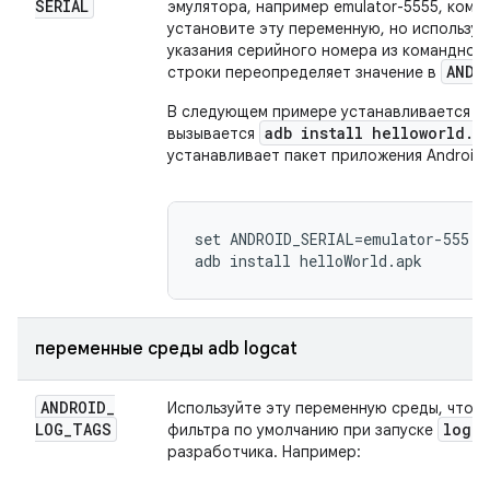
SERIAL
эмулятора, например emulator-5555, ком
установите эту переменную, но использу
указания серийного номера из командной
ANDR
строки переопределяет значение в
A
В следующем примере устанавливается
adb install helloworld.a
вызывается
устанавливает пакет приложения Android 
set ANDROID_SERIAL=emulator-555

переменные среды adb logcat
ANDROID
_
Используйте эту переменную среды, чтоб
LOG
_
TAGS
logca
фильтра по умолчанию при запуске
разработчика. Например: