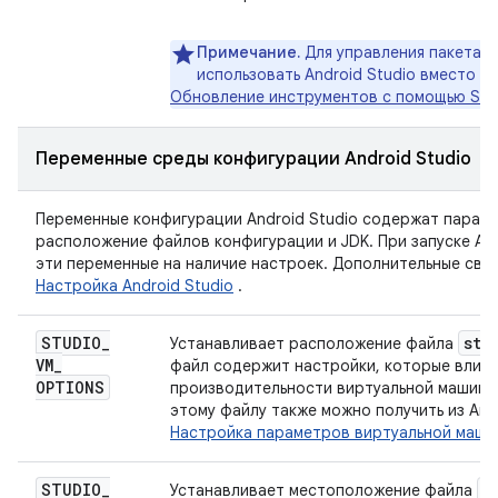
Примечание.
Для управления пакетам
s
использовать Android Studio вместо
Обновление инструментов с помощью SDK
Переменные среды конфигурации Android Studio
Переменные конфигурации Android Studio содержат парам
расположение файлов конфигурации и JDK. При запуске And
эти переменные на наличие настроек. Дополнительные свед
Настройка Android Studio
.
STUDIO
_
stu
Устанавливает расположение файла
VM
_
файл содержит настройки, которые влияю
OPTIONS
производительности виртуальной машины 
этому файлу также можно получить из Andr
Настройка параметров виртуальной маши
STUDIO
_
i
Устанавливает местоположение файла