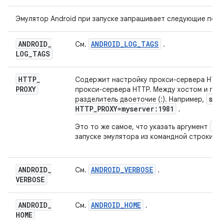
Эмулятор Android при запуске запрашивает следующие пе
ANDROID
_
ANDROID_LOG_TAGS
См.
.
LOG
_
TAGS
HTTP
_
Содержит настройку прокси-сервера HTT
PROXY
прокси-сервера HTTP. Между хостом и по
se
разделитель двоеточие (:). Например,
HTTP_PROXY=myserver:1981
.
-
Это то же самое, что указать аргумент
запуске эмулятора из командной строки.
ANDROID
_
ANDROID_VERBOSE
См.
.
VERBOSE
ANDROID
_
ANDROID_HOME
См.
.
HOME