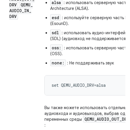
alsa
: использовать серверную часть 
DRV
QEMU
_
Architecture (ALSA).
AUDIO
_
IN
_
DRV
esd
: используйте серверную часть E
(EsounD).
sdl
: использовать аудио-интерфейс S
(SDL) (аудиовход не поддерживается).
oss:
: использовать серверную часть
(OSS).
none:
: Не поддерживать звук
Вы также можете использовать отдельные
аудиовхода и аудиовыходов, выбрав одно
QEMU_AUDIO_OUT_DRV
переменных среды
: