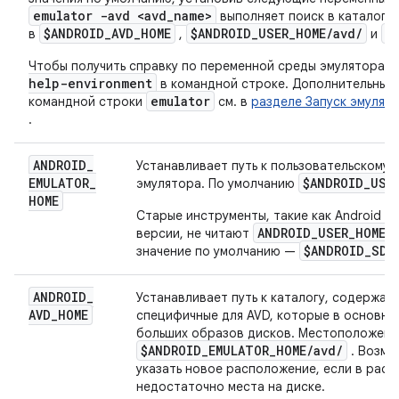
emulator -avd <avd
_
name>
выполняет поиск в каталоге
$ANDROID
_
AVD
_
HOME
$ANDROID
_
USER
_
HOME
/
avd
/
$
в
,
и
Чтобы получить справку по переменной среды эмулятора, 
help-environment
в командной строке. Дополнительные 
emulator
командной строки
см. в
разделе Запуск эмулят
.
ANDROID
_
Устанавливает путь к пользовательскому 
EMULATOR
_
$ANDROID
_
USE
эмулятора. По умолчанию
HOME
Старые инструменты, такие как Android St
ANDROID_USER_HOME
версии, не читают
.
$ANDROID_SDK
значение по умолчанию —
ANDROID
_
Устанавливает путь к каталогу, содержащ
AVD
_
HOME
специфичные для AVD, которые в основном
больших образов дисков. Местоположени
$ANDROID
_
EMULATOR
_
HOME
/
avd
/
. Возмо
указать новое расположение, если в рас
недостаточно места на диске.