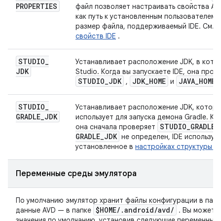
PROPERTIES
файл позволяет настраивать свойства Andr
как путь к установленным пользователем 
размер файла, поддерживаемый IDE. См.
р
свойств IDE
.
STUDIO
_
Устанавливает расположение JDK, в кото
JDK
Studio. Когда вы запускаете IDE, она про
STUDIO
_
JDK
JDK
_
HOME
JAVA
_
HOME
,
и
STUDIO
_
Устанавливает расположение JDK, который
GRADLE
_
JDK
использует для запуска демона Gradle. Ког
STUDIO
_
GRADLE
_
она сначала проверяет
GRADLE
_
JDK
не определен, IDE использует
установленное в
настройках структуры п
Переменные среды эмулятора
По умолчанию эмулятор хранит файлы конфигурации в пап
$HOME
/
.
android
/
avd
/
данные AVD — в папке
. Вы можете
значения по умолчанию, установив следующие переменные