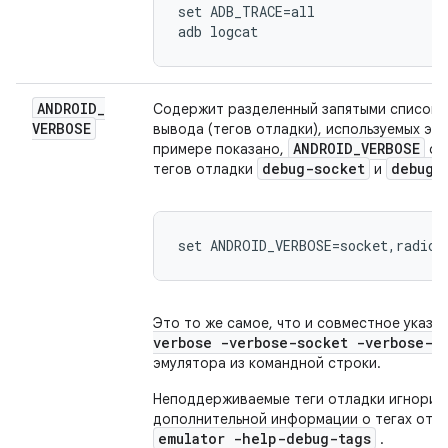
set ADB_TRACE=all

ANDROID
_
Содержит разделенный запятыми список 
VERBOSE
вывода (тегов отладки), используемых э
ANDROID
_
VERBOSE
примере показано,
оп
debug-socket
debug-
тегов отладки
и
set ANDROID_VERBOSE=socket,radio
Это то же самое, что и совместное указа
verbose -verbose-socket -verbose-r
эмулятора из командной строки.
Неподдерживаемые теги отладки игнориру
дополнительной информации о тегах отла
emulator -help-debug-tags
.