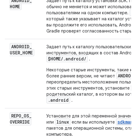
ANDROID
_
Задает путь к каталогу установки SDK. По
HOME
обычно не меняется и может использовать
A
пользователями на одном компьютере.
который также указывает на каталог уста
вы продолжите его использовать, Android 
Gradle проверят согласованность старых 
ANDROID
_
Задает путь к каталогу пользовательских 
USER
_
HOME
инструментов, входящих в состав Android
$HOME
/
.
android
/
.
Некоторые старые инструменты, такие как 
ANDROID
более ранние версии, не читают
переопределить местоположение пользов
A
этих старых инструментов, установите
родительский каталог, в котором вы хоти
.android
.
REPO
_
OS
_
Установите для этой переменной значени
OVERRIDE
linux
sdkmana
или
если вы используете
пакетов для операционной системы, отли
компьютера.