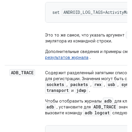
set 
ANDROID_LOG_TAGS=ActivityMan
-
Это то же самое, что указать аргумент
эмулятора из командной строки.
Дополнительные сведения и примеры см.
результатов журнала
.
ADB
_
TRACE
Содержит разделенный запятыми список
для регистрации. Значения могут быть с
sockets
packets
rwx
usb
sync
,
,
,
,
transport
jdwp
и
.
adb
Чтобы отобразить журналы
для кли
adb
ADB_TRACE
, установите для
значе
adb logcat
вызовите команду
следующи