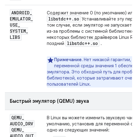
ANDROID
_
Содержит значение 0 (по умолчанию) или 1
EMULATOR
_
libstdc++
.
so
Устанавливайте эту пере
USE
_
том случае, если эмулятор не запускается
SYSTEM
_
из-за проблемы с системной библиотекой
LIBS
некоторых библиотек драйверов Linux Ra
libstdc++
.
so
поздний
.
Примечание.
Нет никакой гарантии, ч
переменной среды значения 1 обеспе
эмулятора. Это обходной путь для пробл
библиотекой, которые затрагивают очень
пользователей Linux.
Быстрый эмулятор (QEMU) звука
QEMU
_
В Linux вы можете изменить звуковую част
AUDIO
_
DRV
умолчанию, установив для переменной с
QEMU
_
одно из следующих значений:
AUDIO
_
OUT
_