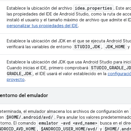
idea
.
properties
Establece la ubicación del archivo
. Este ar
las propiedades del IDE de Android Studio, como la ruta de ac
instaló el usuario y el tamaño máximo de archivo que admite el I
personalizar tus propiedades del IDE
.
Establece la ubicación del JDK en el que se ejecuta Android Stud
STUDIO
_
JDK
JDK
_
HOME
verificará las variables de entorno
,
y
Establece la ubicación del JDK que usa Android Studio para inic
STUDIO
_
GRADLE
_
J
Cuando inicias el IDE, primero comprobará
GRADLE
_
JDK
, el IDE usará el valor establecido en la
configuració
proyecto
.
 entorno del emulador
terminada, el emulador almacena los archivos de configuración en
$HOME
/
.
android
/
avd
/
 en
. Para anular los valores predeterminado
emulator -avd <avd
_
name>
entorno. El comando
busca en el dir
NDROID
_
AVD
_
HOME
$ANDROID
_
USER
_
HOME
/
avd
/
$HOME
/
.
and
,
y