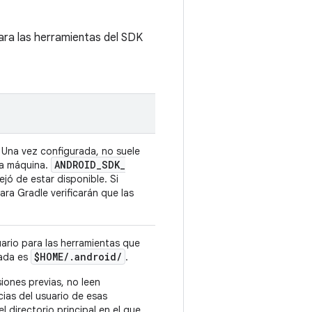
para las herramientas del SDK
. Una vez configurada, no suele
ANDROID
_
SDK
_
ma máquina.
ejó de estar disponible. Si
ra Gradle verificarán que las
uario para las herramientas que
$HOME
/
.
android
/
nada es
.
iones previas, no leen
cias del usuario de esas
l directorio principal en el que