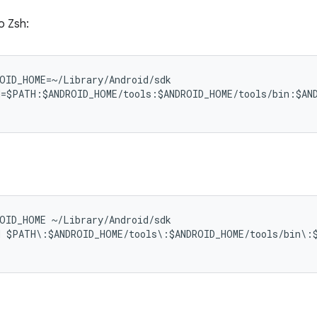
o Zsh:
OID_HOME=~/Library/Android/sdk

=$PATH:$ANDROID_HOME/tools:$ANDROID_HOME/tools/bin:$AND
OID_HOME ~/Library/Android/sdk

 $PATH\:$ANDROID_HOME/tools\:$ANDROID_HOME/tools/bin\:$