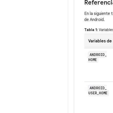
Referenci
En la siguiente
de Android.
Tabla 1:
Variable
Variables de
ANDROID
_
HOME
ANDROID
_
USER
_
HOME