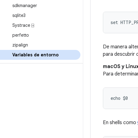
sdkmanager
sqlite3
set HTTP_P
Systrace ⍈
perfetto
zipalign
De manera alter
para descubrir
Variables de entorno
macOS y Linux
Para determinar 
echo $0
En shells como