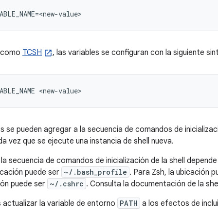
ABLE_NAME=<new-value>
s, como
TCSH
, las variables se configuran con la siguiente sin
ABLE_NAME <new-value>
se pueden agregar a la secuencia de comandos de inicializació
da vez que se ejecute una instancia de shell nueva.
la secuencia de comandos de inicialización de la shell depende d
icación puede ser
~/.bash_profile
. Para Zsh, la ubicación 
ión puede ser
~/.cshrc
. Consulta la documentación de la shel
actualizar la variable de entorno
PATH
a los efectos de inclui