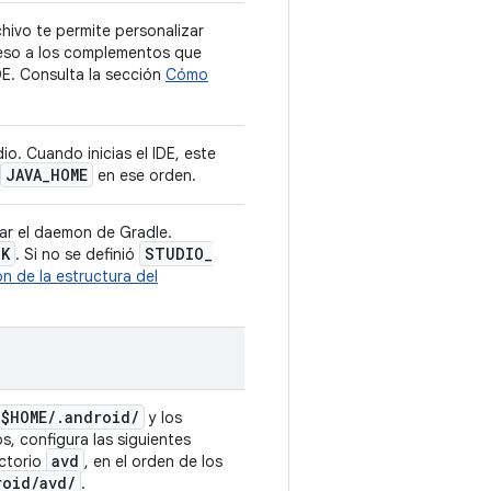
chivo te permite personalizar
ceso a los complementos que
DE. Consulta la sección
Cómo
io. Cuando inicias el IDE, este
JAVA
_
HOME
en ese orden.
iar el daemon de Gradle.
DK
STUDIO
_
. Si no se definió
n de la estructura del
$HOME
/
.
android
/
y los
s, configura las siguientes
avd
ectorio
, en el orden de los
roid
/
avd
/
.