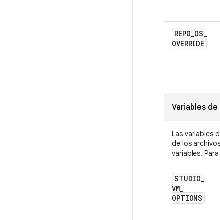
REPO
_
OS
_
OVERRIDE
Variables de
Las variables 
de los archivo
variables. Par
STUDIO
_
VM
_
OPTIONS