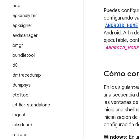
adb
Puedes configur
apkanalyzer
configurando va
ANDROID_HOME
apksigner
Android. A fin d
avdmanager
ejecutable, con
bmgr
ANDROID_HOME
bundletool
d8
Cómo conf
dmtracedump
dumpsys
En los siguient
una secuencia d
etc1tool
las ventanas de
jetifier-standalone
inicia una shell
logcat
inicialización d
configuración d
mksdcard
retrace
Windows:
En un