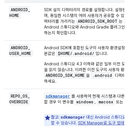
ANDROID
_
SDK 설치 디렉터리의 경로를 설정합니다. 설정된
HOME
며, 동일한 시스템의 여러 사용자가 공유할 수 있습
ANDROID
_
SDK
_
ROOT
렉터리를 가리키는
는 지
Android 스튜디오와 Android Gradle 플러그
하는지 확인합니다.
ANDROID
_
Android SDK에 포함된 도구의 사용자 환경설정
USER
_
HOME
$HOME
/
.
android
/
본값은
입니다.
Android 스튜디오 4.3 이하와 같은 일부 이전 도
을 읽지 않습니다. 이러한 이전 도구의 사용자 환
ANDROID_SDK_HOME
.android
을
디렉터리
하세요.
REPO
_
OS
_
sdkmanager
를 사용하여 현재 시스템과 다른 
OVERRIDE
windows
macosx
l
할 경우 이 변수를
,
또는
sdkmanager
참고:
대신 Android 스튜디오
할 수 있습니다.
SDK Manager로 도구 업데