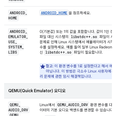
ANDROID
_
ANDROID_HOME
을 참조하세요.
HOME
ANDROID
_
0(기본값) 또는 1의 값을 포함합니다. 값이 1인 
EMULATOR
_
libstdc++
.
so
파일 대신 시스템의
파일이 사
USE
_
문제로 인해 Linux 시스템에서 에뮬레이터가 시작
SYSTEM
_
수를 설정하세요. 예를 들어 일부 Linux Radeo
LIBS
libstdc++
.
so
신
파일이 필요합니다.
참고:
이 환경 변수를 1로 설정한다고 해서 에
아닙니다. 이 방법은 극소수 Linux 사용자에
리 문제에 관한 임시 해결책입니다.
QEMU(Quick Emulator) 오디오
QEMU
_
QEMU
_
AUDIO
_
DRV
Linux에서
환경 변수를 다음
AUDIO
_
DRV
이터의 기본 오디오 백엔드를 변경할 수 있습니다.
QEMU
_