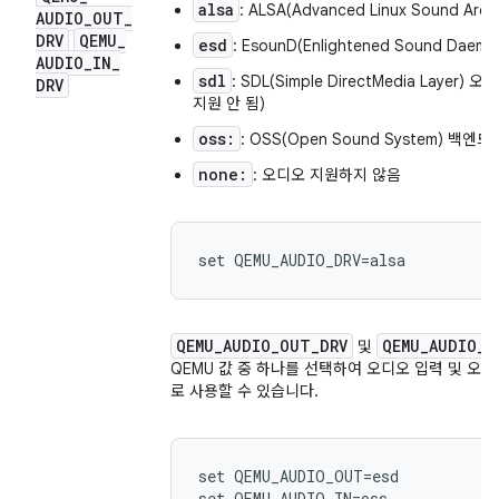
alsa
: ALSA(Advanced Linux Sound Ar
AUDIO
_
OUT
_
DRV
QEMU
_
esd
: EsounD(Enlightened Sound Dae
AUDIO
_
IN
_
sdl
: SDL(Simple DirectMedia Laye
DRV
지원 안 됨)
oss:
: OSS(Open Sound System) 백엔드
none:
: 오디오 지원하지 않음
QEMU_AUDIO_OUT_DRV
QEMU_AUDIO_I
및
QEMU 값 중 하나를 선택하여 오디오 입력 및 오
로 사용할 수 있습니다.
set QEMU_AUDIO_OUT=esd
