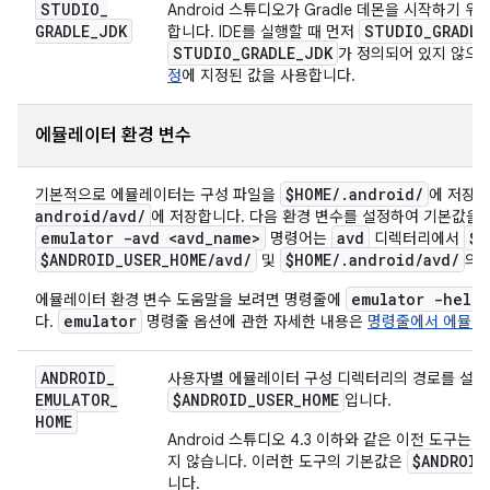
STUDIO
_
Android 스튜디오가 Gradle 데몬을 시작하기 
GRADLE
_
JDK
STUDIO
_
GRADLE
합니다. IDE를 실행할 때 먼저
STUDIO
_
GRADLE
_
JDK
가 정의되어 있지 않으면
정
에 지정된 값을 사용합니다.
에뮬레이터 환경 변수
$HOME
/
.
android
/
기본적으로 에뮬레이터는 구성 파일을
에 저장하
android
/
avd
/
에 저장합니다. 다음 환경 변수를 설정하여 기본값을 
emulator -avd <avd
_
name>
avd
$A
명령어는
디렉터리에서
$ANDROID
_
USER
_
HOME
/
avd
/
$HOME
/
.
android
/
avd
/
및
의 
emulator -help
에뮬레이터 환경 변수 도움말을 보려면 명령줄에
emulator
다.
명령줄 옵션에 관한 자세한 내용은
명령줄에서 에뮬레
ANDROID
_
사용자별 에뮬레이터 구성 디렉터리의 경로를 설정
EMULATOR
_
$ANDROID
_
USER
_
HOME
입니다.
HOME
Android 스튜디오 4.3 이하와 같은 이전 도구는
$ANDROID
지 않습니다. 이러한 도구의 기본값은
니다.