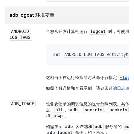
adb logcat 环境变量
ANDROID
_
logcat
当您从开发计算机运行
时，可使用此
LOG
_
TAGS
set 
ANDROID_LOG_TAGS=ActivityMan
-log
这相当于在运行模拟器时从命令行指定
如需了解详情和查看示例，请参阅
过滤日志输出
ADB
_
TRACE
包含要记录的调试信息的逗号分隔列表。具体值
all
adb
sockets
packets
是：
、
、
、
、
jdwp
和
。
adb
adb
adb
如需显示
客户端和
服务器的
adb logcat
命令，如下所示：