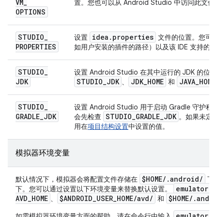
VM
_
置。您也可以从 Android Studio 中访问此文
OPTIONS
STUDIO
_
idea
.
properties
设置
文件的位置。您可以使用
PROPERTIES
如用户安装的插件的路径）以及该 IDE 支持的
STUDIO
_
设置 Android Studio 在其中运行的 JDK 的
JDK
STUDIO
_
JDK
JDK
_
HOME
JAVA
_
HOME
、
和
STUDIO
_
设置 Android Studio 用于启动 Gradle 守护
GRADLE
_
JDK
STUDIO
_
GRADLE
_
JDK
会先检查
。如果未定
用在
项目结构设置
中设置的值。
模拟器环境变量
$HOME
/
.
android
/
默认情况下，模拟器会将配置文件存储在
下，
emulator -
下。您可以通过设置以下环境变量来替换默认设置。
AVD
_
HOME
$ANDROID
_
USER
_
HOME
/
avd
/
$HOME
/
.
andr
、
和
emulator 
如需模拟器环境变量方面的帮助，请在命令行中输入