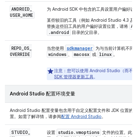
ANDROID
_
为 Android SDK 中包含的工具设置用户偏
USER
_
HOME
某些较旧的工具（例如 Android Studio 4.
AN
替换这些旧工具的用户偏好设置位置，请将
.android
目录的父目录。
REPO
_
OS
_
sdkmanager
当您使用
为与当前计算机不同
OVERRIDE
windows
macosx
linux
、
或
。
注意
：您可以使用 Android Studio（而不
SDK 管理器更新工具
。
Android Studio 配置环境变量
Android Studio 配置变量包含用于自定义配置文件和 JDK 位置的
置。如需了解详情，请参阅
配置 Android Studio
。
STUDIO
_
studio
.
vmoptions
设置
文件的位置。此文件包