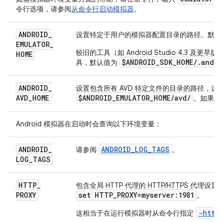
令行选项，请参阅
从命令行启动模拟器
。
ANDROID
_
设置特定于用户的模拟器配置目录的路径。默
EMULATOR
_
较旧的工具（如 Android Studio 4.3 及更
HOME
$ANDROID_SDK_HOME/.andr
具，默认值为
ANDROID
_
设置包含所有 AVD 特定文件的目录的路径，
AVD
_
HOME
$ANDROID
_
EMULATOR
_
HOME
/
avd
/
。如果默
Android 模拟器在启动时会查询以下环境变量：
ANDROID
_
ANDROID_LOG_TAGS
请参阅
。
LOG
_
TAGS
HTTP
_
包含全局 HTTP 代理的 HTTP/HTTPS 代
PROXY
set HTTP_PROXY=myserver:1981
。
-http
这相当于在运行模拟器时从命令行指定