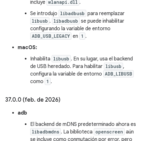
incluye
wlanapi.dll
.
Se introdujo
libadbusb
para reemplazar
libusb
.
libadbusb
se puede inhabilitar
configurando la variable de entorno
ADB_USB_LEGACY
en
1
.
macOS:
Inhabilita
libusb
. En su lugar, usa el backend
de USB heredado. Para habilitar
libusb
,
configura la variable de entorno
ADB_LIBUSB
como
1
.
37
.
0
.
0 (feb
.
de 2026)
adb
El backend de mDNS predeterminado ahora es
libadbmdns
. La biblioteca
openscreen
aún
se incluye como conmutación por error, pero