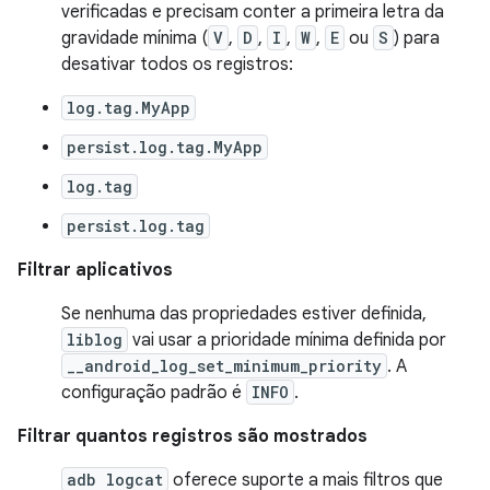
verificadas e precisam conter a primeira letra da
gravidade mínima (
V
,
D
,
I
,
W
,
E
ou
S
) para
desativar todos os registros:
log.tag.MyApp
persist.log.tag.MyApp
log.tag
persist.log.tag
Filtrar aplicativos
Se nenhuma das propriedades estiver definida,
liblog
vai usar a prioridade mínima definida por
__android_log_set_minimum_priority
. A
configuração padrão é
INFO
.
Filtrar quantos registros são mostrados
adb logcat
oferece suporte a mais filtros que