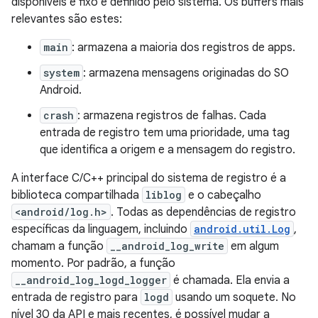
disponíveis é fixo e definido pelo sistema. Os buffers mais
relevantes são estes:
main
: armazena a maioria dos registros de apps.
system
: armazena mensagens originadas do SO
Android.
crash
: armazena registros de falhas. Cada
entrada de registro tem uma prioridade, uma tag
que identifica a origem e a mensagem do registro.
A interface C/C++ principal do sistema de registro é a
biblioteca compartilhada
liblog
e o cabeçalho
<android/log.h>
. Todas as dependências de registro
específicas da linguagem, incluindo
android.util.Log
,
chamam a função
__android_log_write
em algum
momento. Por padrão, a função
__android_log_logd_logger
é chamada. Ela envia a
entrada de registro para
logd
usando um soquete. No
nível 30 da API e mais recentes, é possível mudar a