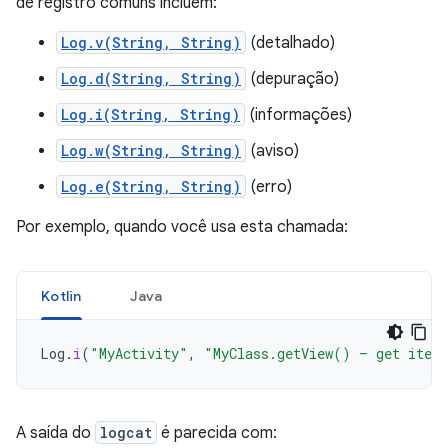
de registro comuns incluem:
Log.v(String, String)
(detalhado)
Log.d(String, String)
(depuração)
Log.i(String, String)
(informações)
Log.w(String, String)
(aviso)
Log.e(String, String)
(erro)
Por exemplo, quando você usa esta chamada:
Kotlin
Java
Log
.
i
(
"MyActivity"
,
"MyClass.getView() — get item
A saída do
logcat
é parecida com: