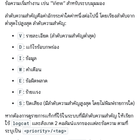
ข้อความเริ่มทำงาน เช่น "View" สำหรับระบบมุมมอง
ลำดับความสำคัญคือค่าอักขระค่าใดค่าหนึ่งต่อไปนี้ โดยเรียงลำดับจาก
ต่ำสุดไปสูงสุด ลำดับความสำคัญ:
V
: รายละเอียด (ลำดับความสำคัญต่ำสุด)
D
: แก้ไขข้อบกพร่อง
I
: ข้อมูล
W
: คำเตือน
E
: ข้อผิดพลาด
F
: ร้ายแรง
S
: ปิดเสียง (มีลำดับความสำคัญสูงสุด โดยไม่พิมพ์รายการใด)
หากต้องการดูรายการแท็กที่ใช้ในระบบที่มีลำดับความสำคัญ ให้เรียก
ใช้
logcat
และสังเกต 2 คอลัมน์แรกของแต่ละข้อความ ตามที่
ระบุเป็น
<priority>/<tag>