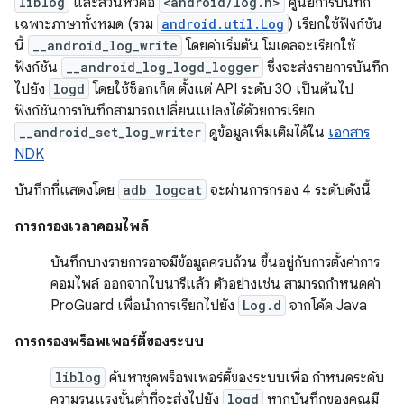
liblog
และส่วนหัวคือ
<android/log.h>
ศูนย์การบันทึก
เฉพาะภาษาทั้งหมด (รวม
android.util.Log
) เรียกใช้ฟังก์ชัน
นี้
__android_log_write
โดยค่าเริ่มต้น โมเดลจะเรียกใช้
ฟังก์ชัน
__android_log_logd_logger
ซึ่งจะส่งรายการบันทึก
ไปยัง
logd
โดยใช้ซ็อกเก็ต ตั้งแต่ API ระดับ 30 เป็นต้นไป
ฟังก์ชันการบันทึกสามารถเปลี่ยนแปลงได้ด้วยการเรียก
__android_set_log_writer
ดูข้อมูลเพิ่มเติมได้ใน
เอกสาร
NDK
บันทึกที่แสดงโดย
adb logcat
จะผ่านการกรอง 4 ระดับดังนี้
การกรองเวลาคอมไพล์
บันทึกบางรายการอาจมีข้อมูลครบถ้วน ขึ้นอยู่กับการตั้งค่าการ
คอมไพล์ ออกจากไบนารีแล้ว ตัวอย่างเช่น สามารถกำหนดค่า
ProGuard เพื่อนำการเรียกไปยัง
Log.d
จากโค้ด Java
การกรองพร็อพเพอร์ตี้ของระบบ
liblog
ค้นหาชุดพร็อพเพอร์ตี้ของระบบเพื่อ กำหนดระดับ
ความรุนแรงขั้นต่ำที่จะส่งไปยัง
logd
หากบันทึกของคุณมี