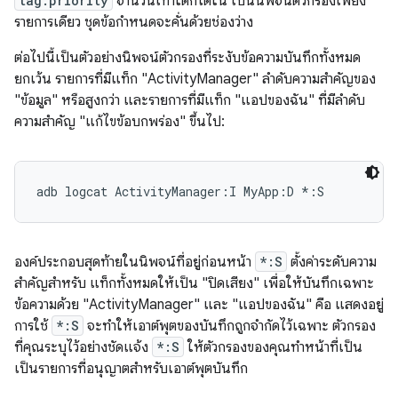
tag:priority
จำนวนเท่าใดก็ได้ใน เป็นนิพจน์ตัวกรองเพียง
รายการเดียว ชุดข้อกำหนดจะคั่นด้วยช่องว่าง
ต่อไปนี้เป็นตัวอย่างนิพจน์ตัวกรองที่ระงับข้อความบันทึกทั้งหมด
ยกเว้น รายการที่มีแท็ก "ActivityManager" ลำดับความสำคัญของ
"ข้อมูล" หรือสูงกว่า และรายการที่มีแท็ก "แอปของฉัน" ที่มีลำดับ
ความสำคัญ "แก้ไขข้อบกพร่อง" ขึ้นไป:
องค์ประกอบสุดท้ายในนิพจน์ที่อยู่ก่อนหน้า
*:S
ตั้งค่าระดับความ
สำคัญสำหรับ แท็กทั้งหมดให้เป็น "ปิดเสียง" เพื่อให้บันทึกเฉพาะ
ข้อความด้วย "ActivityManager" และ "แอปของฉัน" คือ แสดงอยู่
การใช้
*:S
จะทำให้เอาต์พุตของบันทึกถูกจำกัดไว้เฉพาะ ตัวกรอง
ที่คุณระบุไว้อย่างชัดแจ้ง
*:S
ให้ตัวกรองของคุณทำหน้าที่เป็น
เป็นรายการที่อนุญาตสำหรับเอาต์พุตบันทึก