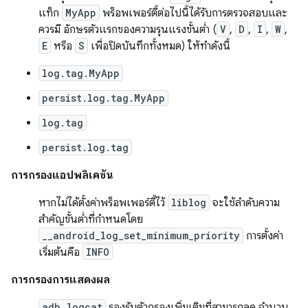
แท็ก
MyApp
พร็อพเพอร์ตี้ต่อไปนี้ได้รับการตรวจสอบและ
ควรมี อักษรตัวแรกของความรุนแรงขั้นต่ำ (
V
,
D
,
I
,
W
,
E
หรือ
S
เพื่อปิดบันทึกทั้งหมด) ให้ทำดังนี้
log.tag.MyApp
persist.log.tag.MyApp
log.tag
persist.log.tag
การกรองแอปพลิเคชัน
หากไม่ได้ตั้งค่าพร็อพเพอร์ตี้ไว้
liblog
จะใช้ลำดับความ
สำคัญขั้นต่ำที่กำหนดโดย
__android_log_set_minimum_priority
การตั้งค่า
เริ่มต้นคือ
INFO
การกรองการแสดงผล
adb logcat
รองรับตัวกรองเพิ่มเติมที่สามารถลด จำนวน