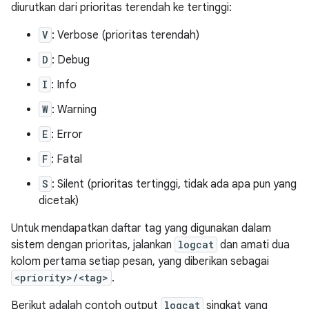
diurutkan dari prioritas terendah ke tertinggi:
V
: Verbose (prioritas terendah)
D
: Debug
I
: Info
W
: Warning
E
: Error
F
: Fatal
S
: Silent (prioritas tertinggi, tidak ada apa pun yang
dicetak)
Untuk mendapatkan daftar tag yang digunakan dalam
sistem dengan prioritas, jalankan
logcat
dan amati dua
kolom pertama setiap pesan, yang diberikan sebagai
<priority>/<tag>
.
Berikut adalah contoh output
logcat
singkat yang