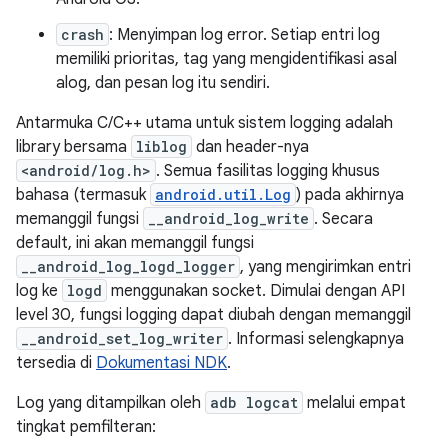
crash
: Menyimpan log error. Setiap entri log
memiliki prioritas, tag yang mengidentifikasi asal
alog, dan pesan log itu sendiri.
Antarmuka C/C++ utama untuk sistem logging adalah
library bersama
liblog
dan header-nya
<android/log.h>
. Semua fasilitas logging khusus
bahasa (termasuk
android.util.Log
) pada akhirnya
memanggil fungsi
__android_log_write
. Secara
default, ini akan memanggil fungsi
__android_log_logd_logger
, yang mengirimkan entri
log ke
logd
menggunakan socket. Dimulai dengan API
level 30, fungsi logging dapat diubah dengan memanggil
__android_set_log_writer
. Informasi selengkapnya
tersedia di
Dokumentasi NDK
.
Log yang ditampilkan oleh
adb logcat
melalui empat
tingkat pemfilteran: