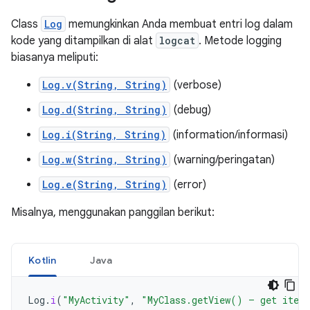
Class
Log
memungkinkan Anda membuat entri log dalam
kode yang ditampilkan di alat
logcat
. Metode logging
biasanya meliputi:
Log.v(String, String)
(verbose)
Log.d(String, String)
(debug)
Log.i(String, String)
(information/informasi)
Log.w(String, String)
(warning/peringatan)
Log.e(String, String)
(error)
Misalnya, menggunakan panggilan berikut:
Kotlin
Java
Log
.
i
(
"MyActivity"
,
"MyClass.getView() — get item