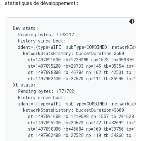
statistiques de développement :
Dev stats:

  Pending bytes: 1798112

  History since boot:

  ident=[{type=WIFI, subType=COMBINED, networkId="
    NetworkStatsHistory: bucketDuration=3600

      st=1497891600 rb=1220280 rp=1573 tb=309870 tp
      st=1497895200 rb=29733 rp=145 tb=85354 tp=185
      st=1497898800 rb=46784 rp=162 tb=42531 tp=192
      st=1497902400 rb=27570 rp=111 tb=35990 tp=121
Xt stats:

  Pending bytes: 1771782

  History since boot:

  ident=[{type=WIFI, subType=COMBINED, networkId="
    NetworkStatsHistory: bucketDuration=3600

      st=1497891600 rb=1219598 rp=1557 tb=291628 tp
      st=1497895200 rb=29623 rp=142 tb=82699 tp=182
      st=1497898800 rb=46684 rp=160 tb=39756 tp=191