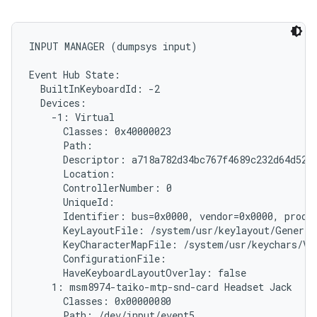
INPUT MANAGER (dumpsys input)

Event Hub State:

  BuiltInKeyboardId: -2

  Devices:

    -1: Virtual

      Classes: 0x40000023

      Path: 
      Descriptor: a718a782d34bc767f4689c232d64d5279
      Location:

      ControllerNumber: 0

      UniqueId: 
      Identifier: bus=0x0000, vendor=0x0000, produc
      KeyLayoutFile: /system/usr/keylayout/Generic.
      KeyCharacterMapFile: /system/usr/keychars/Vir
      ConfigurationFile:

      HaveKeyboardLayoutOverlay: false

    1: msm8974-taiko-mtp-snd-card Headset Jack

      Classes: 0x00000080

      Path: /dev/input/event5
