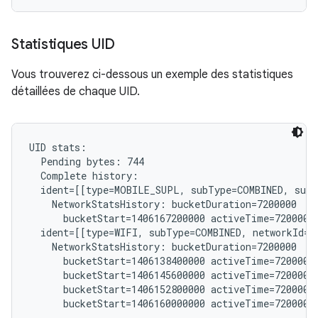
Statistiques UID
Vous trouverez ci-dessous un exemple des statistiques
détaillées de chaque UID.
UID stats:

  Pending bytes: 744

  Complete history:

  ident=[[type=MOBILE_SUPL, subType=COMBINED, subs
    NetworkStatsHistory: bucketDuration=7200000

      bucketStart=1406167200000 activeTime=7200000 
  ident=[[type=WIFI, subType=COMBINED, networkId="
    NetworkStatsHistory: bucketDuration=7200000

      bucketStart=1406138400000 activeTime=7200000 
      bucketStart=1406145600000 activeTime=7200000 
      bucketStart=1406152800000 activeTime=7200000 