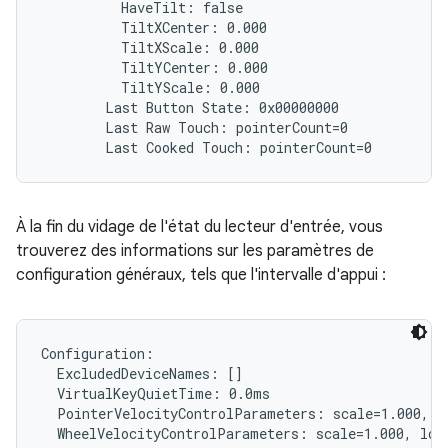
          HaveTilt: false

          TiltXCenter: 0.000

          TiltXScale: 0.000

          TiltYCenter: 0.000

          TiltYScale: 0.000

        Last Button State: 0x00000000

        Last Raw Touch: pointerCount=0

À la fin du vidage de l'état du lecteur d'entrée, vous
trouverez des informations sur les paramètres de
configuration généraux, tels que l'intervalle d'appui :
Configuration:

  ExcludedDeviceNames: []

  VirtualKeyQuietTime: 0.0ms

  PointerVelocityControlParameters: scale=1.000, l
  WheelVelocityControlParameters: scale=1.000, lowT