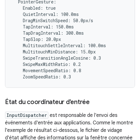
  PointerGesture:

    Enabled: true

    QuietInterval: 100.0ms

    DragMinSwitchSpeed: 50.0px/s

    TapInterval: 150.0ms

    TapDragInterval: 300.0ms

    TapSlop: 20.0px

    MultitouchSettleInterval: 100.0ms

    MultitouchMinDistance: 15.0px

    SwipeTransitionAngleCosine: 0.3

    SwipeMaxWidthRatio: 0.2

    MovementSpeedRatio: 0.8

État du coordinateur d'entrée
InputDispatcher
est responsable de l'envoi des
événements d'entrée aux applications. Comme le montre
l'exemple de résultat ci-dessous, le fichier de vidage
d'état affiche des informations sur la fenêtre concernée