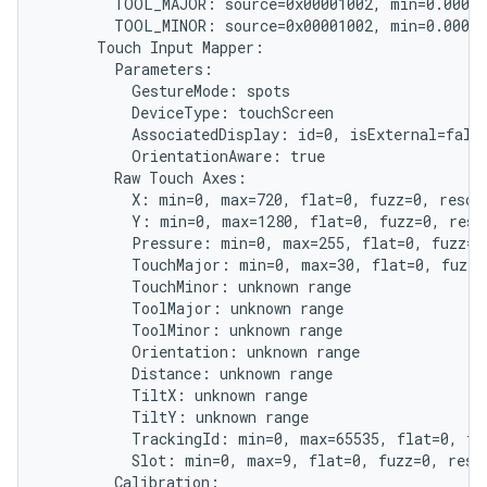
        TOOL_MAJOR: source=0x00001002, min=0.000, 
        TOOL_MINOR: source=0x00001002, min=0.000, 
      Touch Input Mapper:

        Parameters:

          GestureMode: spots

          DeviceType: touchScreen

          AssociatedDisplay: id=0, isExternal=false
          OrientationAware: true

        Raw Touch Axes:

          X: min=0, max=720, flat=0, fuzz=0, resolu
          Y: min=0, max=1280, flat=0, fuzz=0, resol
          Pressure: min=0, max=255, flat=0, fuzz=0,
          TouchMajor: min=0, max=30, flat=0, fuzz=0
          TouchMinor: unknown range

          ToolMajor: unknown range

          ToolMinor: unknown range

          Orientation: unknown range

          Distance: unknown range

          TiltX: unknown range

          TiltY: unknown range

          TrackingId: min=0, max=65535, flat=0, fuz
          Slot: min=0, max=9, flat=0, fuzz=0, resol
        Calibration:
