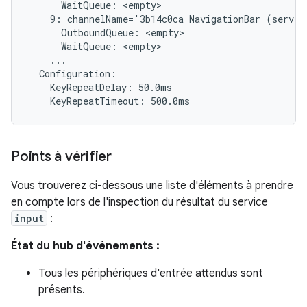
      WaitQueue: <empty>

    9: channelName='3b14c0ca NavigationBar (server
      OutboundQueue: <empty>

      WaitQueue: <empty>

    ...

  Configuration:

    KeyRepeatDelay: 50.0ms

Points à vérifier
Vous trouverez ci-dessous une liste d'éléments à prendre
en compte lors de l'inspection du résultat du service
input
:
État du hub d'événements :
Tous les périphériques d'entrée attendus sont
présents.