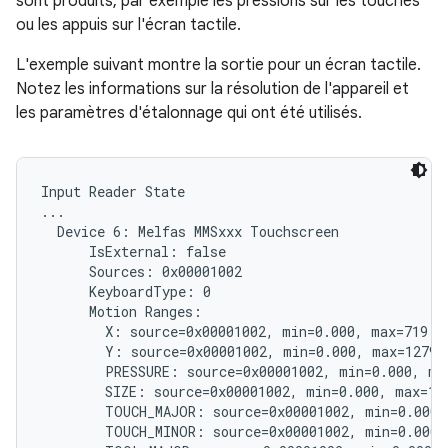
sont produits, par exemple les pressions sur les touches
ou les appuis sur l'écran tactile.
L'exemple suivant montre la sortie pour un écran tactile.
Notez les informations sur la résolution de l'appareil et
les paramètres d'étalonnage qui ont été utilisés.
Input Reader State

...

  Device 6: Melfas MMSxxx Touchscreen

      IsExternal: false

      Sources: 0x00001002

      KeyboardType: 0

      Motion Ranges:

        X: source=0x00001002, min=0.000, max=719.00
        Y: source=0x00001002, min=0.000, max=1279.0
        PRESSURE: source=0x00001002, min=0.000, max
        SIZE: source=0x00001002, min=0.000, max=1.0
        TOUCH_MAJOR: source=0x00001002, min=0.000, 
        TOUCH_MINOR: source=0x00001002, min=0.000, 