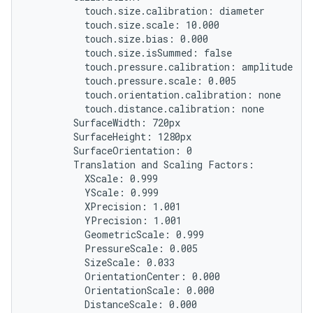
          touch.size.calibration: diameter

          touch.size.scale: 10.000

          touch.size.bias: 0.000

          touch.size.isSummed: false

          touch.pressure.calibration: amplitude

          touch.pressure.scale: 0.005

          touch.orientation.calibration: none

          touch.distance.calibration: none

        SurfaceWidth: 720px

        SurfaceHeight: 1280px

        SurfaceOrientation: 0

        Translation and Scaling Factors:

          XScale: 0.999

          YScale: 0.999

          XPrecision: 1.001

          YPrecision: 1.001

          GeometricScale: 0.999

          PressureScale: 0.005

          SizeScale: 0.033

          OrientationCenter: 0.000

          OrientationScale: 0.000

          DistanceScale: 0.000
