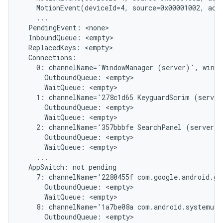
    MotionEvent(deviceId=4, source=0x00001002, act
    ...

  PendingEvent: <none>

  InboundQueue: <empty>

  ReplacedKeys: <empty>

  Connections:

    0: channelName='WindowManager (server)', windo
      OutboundQueue: <empty>

      WaitQueue: <empty>

    1: channelName='278c1d65 KeyguardScrim (server
      OutboundQueue: <empty>

      WaitQueue: <empty>

    2: channelName='357bbbfe SearchPanel (server)'
      OutboundQueue: <empty>

      WaitQueue: <empty>

    ...

  AppSwitch: not pending

    7: channelName='2280455f com.google.android.gm
      OutboundQueue: <empty>

      WaitQueue: <empty>

    8: channelName='1a7be08a com.android.systemui/
      OutboundQueue: <empty>
