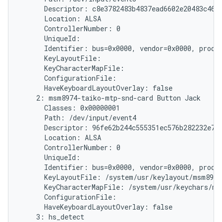
      Descriptor: c8e3782483b4837ead6602e20483c46ff
      Location: ALSA

      ControllerNumber: 0

      UniqueId:

      Identifier: bus=0x0000, vendor=0x0000, produc
      KeyLayoutFile:

      KeyCharacterMapFile:

      ConfigurationFile:

      HaveKeyboardLayoutOverlay: false

    2: msm8974-taiko-mtp-snd-card Button Jack

      Classes: 0x00000001

      Path: /dev/input/event4

      Descriptor: 96fe62b244c555351ec576b282232e787
      Location: ALSA

      ControllerNumber: 0

      UniqueId:

      Identifier: bus=0x0000, vendor=0x0000, produc
      KeyLayoutFile: /system/usr/keylayout/msm8974
      KeyCharacterMapFile: /system/usr/keychars/ms
      ConfigurationFile:

      HaveKeyboardLayoutOverlay: false

    3: hs_detect
