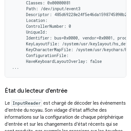
      Classes: 0x00000081

      Path: /dev/input/event3

      Descriptor: 485d69228e24f5e46da1598745890b214
      Location:

      ControllerNumber: 0

      UniqueId:

      Identifier: bus=0x0000, vendor=0x0001, produc
      KeyLayoutFile: /system/usr/keylayout/hs_detec
      KeyCharacterMapFile: /system/usr/keychars/hs_
      ConfigurationFile:

      HaveKeyboardLayoutOverlay: false

État du lecteur d'entrée
Le
InputReader
est chargé de décoder les événements
d'entrée du noyau. Son vidage d'état affiche des
informations sur la configuration de chaque périphérique
d'entrée et sur les changements d'état récents qui se