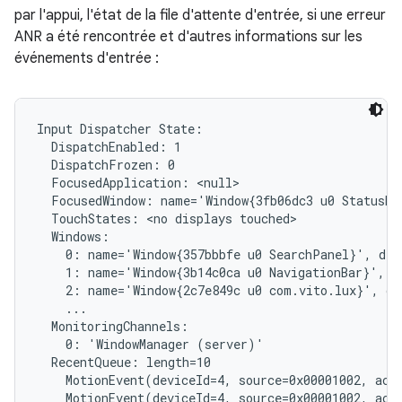
par l'appui, l'état de la file d'attente d'entrée, si une erreur
ANR a été rencontrée et d'autres informations sur les
événements d'entrée :
Input Dispatcher State:

  DispatchEnabled: 1

  DispatchFrozen: 0

  FocusedApplication: <null>

  FocusedWindow: name='Window{3fb06dc3 u0 StatusBar
  TouchStates: <no displays touched>

  Windows:

    0: name='Window{357bbbfe u0 SearchPanel}', dis
    1: name='Window{3b14c0ca u0 NavigationBar}', d
    2: name='Window{2c7e849c u0 com.vito.lux}', di
    ...

  MonitoringChannels:

    0: 'WindowManager (server)'

  RecentQueue: length=10

    MotionEvent(deviceId=4, source=0x00001002, act
    MotionEvent(deviceId=4, source=0x00001002, act