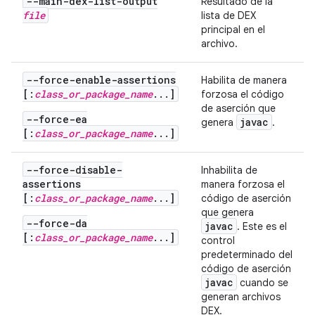
--main-dex-list-output
Resultado de la
file
lista de DEX
principal en el
archivo
.
--force-enable-assertions
Habilita de manera
[:
class_or_package_name
...]
forzosa el código
de aserción que
--force-ea
javac
genera
.
[:
class_or_package_name
...]
--force-disable-
Inhabilita de
assertions
manera forzosa el
[:
class_or_package_name
...]
código de aserción
que genera
--force-da
javac
. Este es el
[:
class_or_package_name
...]
control
predeterminado del
código de aserción
javac
cuando se
generan archivos
DEX.