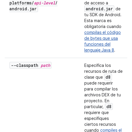
platforms
/
api-level
/
de acceso a
android
.
jar
android
.
jar
de
tu SDK de Android.
Esta marca es
obligatoria cuando
compilas el código
de bytes que usa
funciones del
lenguaje Java 8
.
--classpath
path
Especifica los
recursos de ruta de
d8
clase que
puede requerir
para compilar los
archivos DEX de tu
proyecto. En
d8
particular,
requiere que
especifiques
ciertos recursos
cuando
compiles el