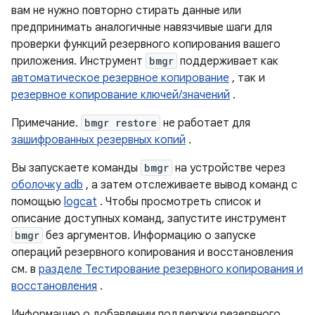
вам не нужно повторно стирать данные или
предпринимать аналогичные навязчивые шаги для
проверки функций резервного копирования вашего
приложения. Инструмент
bmgr
поддерживает как
автоматическое резервное копирование
, так и
резервное копирование ключей/значений
.
Примечание.
bmgr restore
не работает для
зашифрованных резервных копий
.
Вы запускаете команды
bmgr
на устройстве через
оболочку adb
, а затем отслеживаете вывод команд с
помощью
logcat
. Чтобы просмотреть список и
описание доступных команд, запустите инструмент
bmgr
без аргументов. Информацию о запуске
операций резервного копирования и восстановления
см. в
разделе Тестирование резервного копирования и
восстановления
.
Информацию о добавлении поддержки резервного