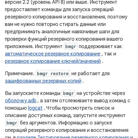
версии 2.2 (уровень API 8) или выше. Инструмент
предоставляет команды для запуска операций
резервного копирования и восстановления, поэтому
вам не нужно повторно стирать данные или
предпринимать аналогичные навязчивые шаги для
проверки функций резервного копирования вашего
приложения. Инструмент
bmgr
поддерживает как
автоматическое резервное копирование
, так и
резервное копирование ключей/значений
.
Примечание.
bmgr restore
не работает для
зашифрованных резервных копий
.
Вы запускаете команды
bmgr
на устройстве через
оболочку adb
, а затем отслеживаете вывод команд с
помощью
logcat
. Чтобы просмотреть список и
описание доступных команд, запустите инструмент
bmgr
без аргументов. Информацию о запуске
операций резервного копирования и восстановления
см. в
разделе Тестирование резервного копирования и