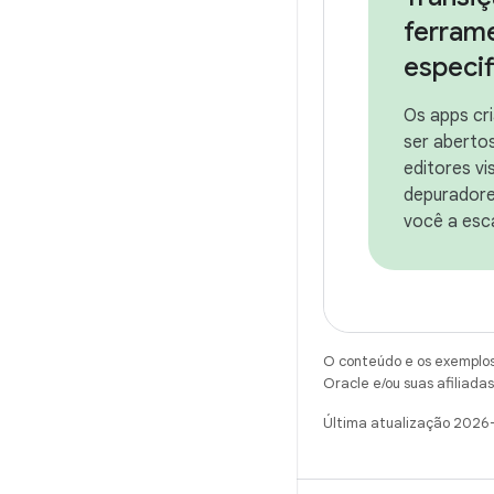
ferram
especi
Os apps cr
ser abertos
editores vi
depuradore
você a esc
O conteúdo e os exemplos 
Oracle e/ou suas afiliadas
Última atualização 2026