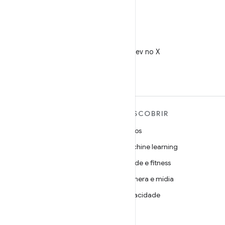
X
Siga @AndroidDev no X
MAIS SOBRE O ANDROID
DESCOBRIR
Android
Jogos
Android para empresas
Machine learning
Segurança
Saúde e fitness
Source
Câmera e mídia
Notícias
Privacidade
Blog
5G