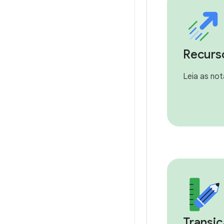
Recurs
Leia as not
Transiç