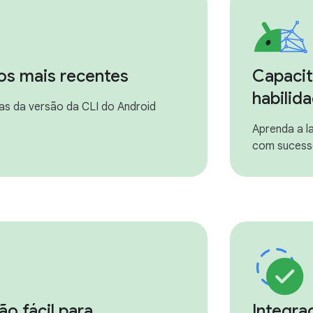
os mais recentes
Capacit
habilid
as da versão da CLI do Android
Aprenda a la
com suces
ão fácil para
Integra