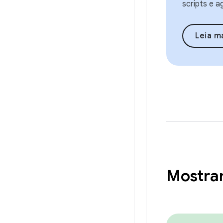
scripts e a
Leia m
Mostra