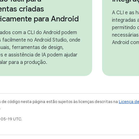
entas criadas
A CLI e as 
ficamente para Android
integradas 
permitindo q
iados com a CLI do Android podem
necessárias
 facilmente no Android Studio, onde
Android com
suais, ferramentas de design,
s e assistência de IA podem ajudar
alar para a produção.
de código nesta página estão sujeitos às licenças descritas na
Licença d
.
-05-19 UTC.