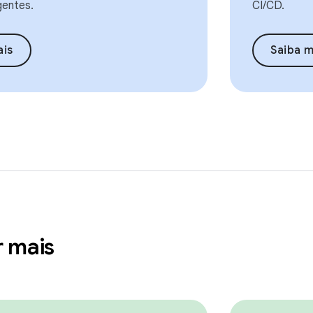
gentes.
CI/CD.
ais
Saiba m
r mais