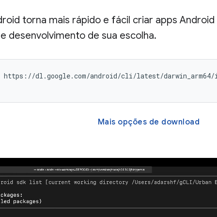
roid torna mais rápido e fácil criar apps Androi
e desenvolvimento de sua escolha.
 https://dl.google.com/android/cli/latest/darwin_arm64/i
Mais opções de download