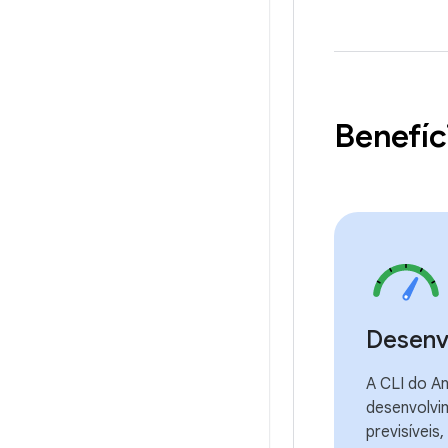
Benefíc
Desenv
A CLI do An
desenvolvi
previsívei