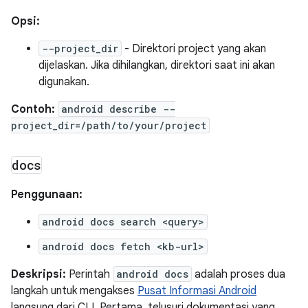
Opsi:
--project_dir
- Direktori project yang akan
dijelaskan. Jika dihilangkan, direktori saat ini akan
digunakan.
Contoh:
android describe --
project_dir=/path/to/your/project
docs
Penggunaan:
android docs search <query>
android docs fetch <kb-url>
Deskripsi:
Perintah
android docs
adalah proses dua
langkah untuk mengakses
Pusat Informasi Android
langsung dari CLI. Pertama, telusuri dokumentasi yang