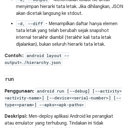
menyimpan hierarki tata letak. Jika dihilangkan, JSON
akan dicetak langsung ke stdout.
-d, --diff
- Menampilkan daftar hanya elemen
tata letak yang telah berubah sejak snapshot
internal terakhir diambil (terakhir kali tata letak
dijalankan), bukan seluruh hierarki tata letak.
Contoh:
:
android layout --
output=./hierarchy.json
run
Penggunaan:
android run [--debug] [--activity=
<activity-name>] [--device=<serial-number>] [--
type=<param>] --apks=<apk-paths>
Deskripsi:
Men-deploy aplikasi Android ke perangkat
atau emulator yang terhubung. Tindakan ini tidak