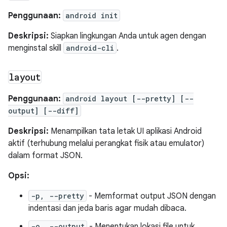
Penggunaan:
android init
Deskripsi:
Siapkan lingkungan Anda untuk agen dengan
menginstal skill
android-cli
.
layout
Penggunaan:
android layout [--pretty] [--
output] [--diff]
Deskripsi:
Menampilkan tata letak UI aplikasi Android
aktif (terhubung melalui perangkat fisik atau emulator)
dalam format JSON.
Opsi:
-p, --pretty
- Memformat output JSON dengan
indentasi dan jeda baris agar mudah dibaca.
-o, --output
- Menentukan lokasi file untuk