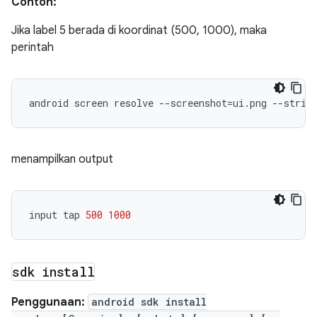
Contoh:
Jika label 5 berada di koordinat (500, 1000), maka
perintah
android
screen
resolve
--screenshot
=
ui.png
--strin
menampilkan output
input
tap
500
1000
sdk install
Penggunaan:
android sdk install