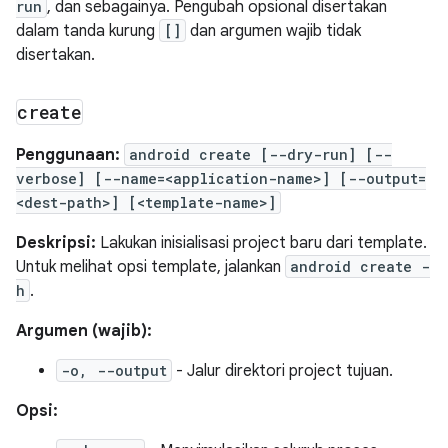
run
, dan sebagainya. Pengubah opsional disertakan
dalam tanda kurung
[]
dan argumen wajib tidak
disertakan.
create
Penggunaan:
android create [--dry-run] [--
verbose] [--name=<application-name>] [--output=
<dest-path>] [<template-name>]
Deskripsi:
Lakukan inisialisasi project baru dari template.
Untuk melihat opsi template, jalankan
android create -
h
.
Argumen (wajib):
-o, --output
- Jalur direktori project tujuan.
Opsi: