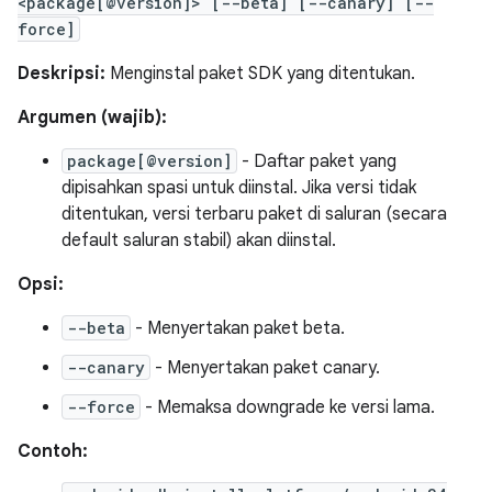
<package[@version]> [--beta] [--canary] [--
force]
Deskripsi:
Menginstal paket SDK yang ditentukan.
Argumen (wajib):
package[@version]
- Daftar paket yang
dipisahkan spasi untuk diinstal. Jika versi tidak
ditentukan, versi terbaru paket di saluran (secara
default saluran stabil) akan diinstal.
Opsi:
--beta
- Menyertakan paket beta.
--canary
- Menyertakan paket canary.
--force
- Memaksa downgrade ke versi lama.
Contoh: